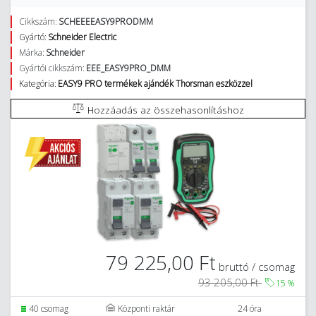
Cikkszám:
SCHEEEEASY9PRODMM
Gyártó:
Schneider Electric
Márka:
Schneider
Gyártói cikkszám:
EEE_EASY9PRO_DMM
Kategória:
EASY9 PRO termékek ajándék Thorsman eszközzel
Hozzáadás az összehasonlításhoz
79 225,00 Ft
bruttó / csomag
93 205,00 Ft
15
%
40 csomag
Központi raktár
24 óra