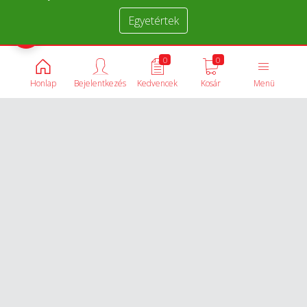
Egyetértek
Termékek összehasonlítása
0
0
Honlap
Bejelentkezés
Kedvencek
Kosár
Menü