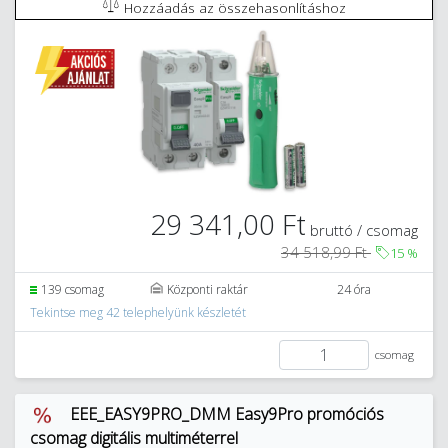
Hozzáadás az összehasonlításhoz
29 341,00 Ft
bruttó / csomag
34 518,99 Ft
15
%
139 csomag
Központi raktár
24 óra
Tekintse meg 42 telephelyünk készletét
csomag
EEE_EASY9PRO_DMM Easy9Pro promóciós
csomag digitális multiméterrel