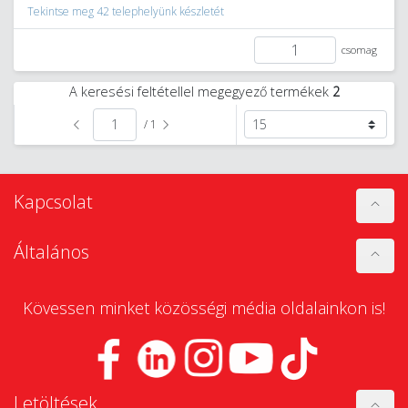
Tekintse meg 42 telephelyünk készletét
csomag
A keresési feltétellel megegyező termékek
2
/ 1
Kapcsolat
Általános
Kövessen minket közösségi média oldalainkon is!
Letöltések