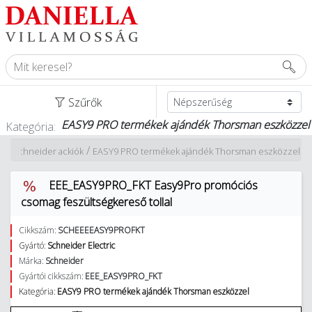
Szűrők
EASY9 PRO termékek ajándék Thorsman eszközzel
Kategória:
/
/
k
Schneider ackiók
EASY9 PRO termékek ajándék Thorsman eszközzel
EEE_EASY9PRO_FKT Easy9Pro promóciós
csomag feszültségkereső tollal
Cikkszám:
SCHEEEEASY9PROFKT
Gyártó:
Schneider Electric
Márka:
Schneider
Gyártói cikkszám:
EEE_EASY9PRO_FKT
Kategória:
EASY9 PRO termékek ajándék Thorsman eszközzel