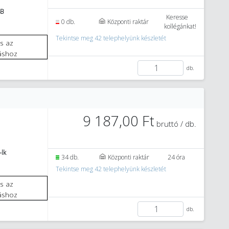
4B
Keresse
0 db.
Központi raktár
kollégánkat!
Tekintse meg 42 telephelyünk készletét
áshoz
db.
9 187,00 Ft
bruttó / db.
-lk
34 db.
Központi raktár
24 óra
Tekintse meg 42 telephelyünk készletét
áshoz
db.