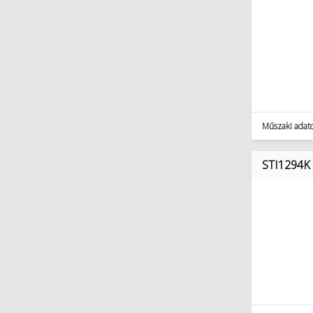
Műszaki adat
STI1294K 