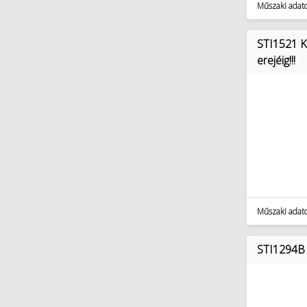
Műszaki adat
STI1521 Ka
erejéig!!!
Műszaki adat
STI1294B 7