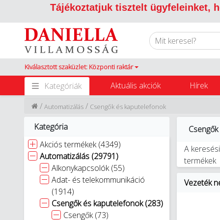
Tájékoztatjuk tisztelt ügyfeleinket,
Kiválasztott szaküzlet: Központi raktár
Aktuális akciók
Hírek
Kategóriák
/
/
Automatizálás
Csengők és kaputelefonok
Kategória
Csengők 
Akciós termékek (4349)
A keresési
Automatizálás (29791)
termékek
Alkonykapcsolók (55)
Adat- és telekommunikáció
Vezeték n
(1914)
Csengők és kaputelefonok (283)
Csengők (73)