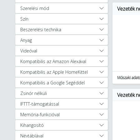
(303)
Szerelési mód
Vezeték n
Energiaelosztás (20936)
Szín
Hőszivattyúk és tartozékok (30)
Hűtés, fűtés, szellőzéstechnika (891)
Beszerelési technika
Installáció technika (33000)
Anyag
Kábelek, vezetékek (1196)
Videóval
Kapcsolóberendezések és
szekrények (18053)
Kompatibilis az Amazon Alexával
Szerelvények (10150)
Kompatibilis az Apple HomeKittel
Kaputechnika (9)
Műszaki adat
Napelemes rendszerek (348)
Kompatibilis a Google Segéddel
Világítástechnika (27422)
Zsinór nélküli
Vezeték n
Villámvédelem (3886)
IFTTT-támogatással
Egyéb (2253)
Autóápolási termékek (47)
Memória-funkcióval
Munkavédelem, védőruházat (1256)
Kihangosító
Okosotthon megoldások (321)
Okosotthon csomagok (17)
Névtáblával