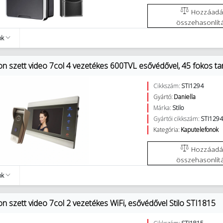
Hozzáadás az
összehasonlít
ok
n szett video 7col 4 vezetékes 600TVL esővédővel, 45 fokos tar
Cikkszám:
STI1294
Gyártó:
Daniella
Márka:
Stilo
Gyártói cikkszám:
STI129
Kategória:
Kaputelefonok
Hozzáadás az
összehasonlít
ok
n szett video 7col 2 vezetékes WiFi, esővédővel Stilo STI1815