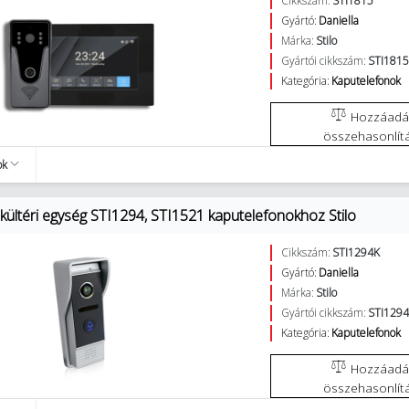
Cikkszám:
STI1815
Gyártó:
Daniella
Márka:
Stilo
Gyártói cikkszám:
STI181
Kategória:
Kaputelefonok
Hozzáadás az
összehasonlít
ok
kültéri egység STI1294, STI1521 kaputelefonokhoz Stilo
Cikkszám:
STI1294K
Gyártó:
Daniella
Márka:
Stilo
Gyártói cikkszám:
STI129
Kategória:
Kaputelefonok
Hozzáadás az
összehasonlít