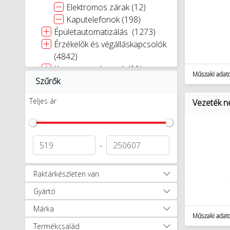
Elektromos zárak (12)
Kaputelefonok (198)
Épületautomatizálás (1273)
Érzékelők és végálláskapcsolók
(4842)
Kamera rendszerek (11)
Műszaki adat
Szűrők
Motorindítás és szabályzás
(7362)
Teljes ár
Vezeték n
Működtető és jelzőkészülékek
(6054)
Programozható logikai eszközök
(2389)
-
Relék (2643)
Riasztórendszerek (87)
Raktárkészleten van
Szirénák és jelzőberendezések
Gyártó
(206)
Egyéb Automatizálás (2672)
Márka
Elektromos autótöltők (165)
Műszaki adat
Termékcsalád
Elemek, akkumulátorok és töltők