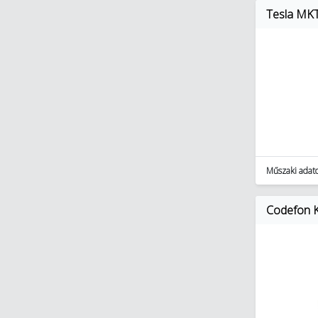
Tesla MKT
Műszaki adat
Codefon Ku