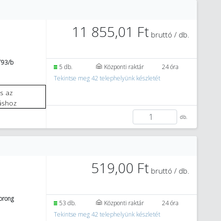
11 855,01 Ft
bruttó / db.
T93/b
5 db.
Központi raktár
24 óra
Tekintse meg 42 telephelyünk készletét
áshoz
db.
519,00 Ft
bruttó / db.
korong
53 db.
Központi raktár
24 óra
Tekintse meg 42 telephelyünk készletét