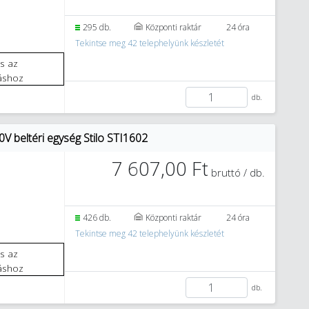
3
295 db.
Központi raktár
24 óra
Tekintse meg 42 telephelyünk készletét
áshoz
db.
V beltéri egység Stilo STI1602
7 607,00 Ft
bruttó / db.
2
426 db.
Központi raktár
24 óra
Tekintse meg 42 telephelyünk készletét
áshoz
db.