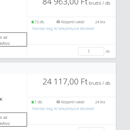
84 963,00 Ft
bruttó / db.
5
72 db.
Központi raktár
24 óra
Tekintse meg 42 telephelyünk készletét
áshoz
db.
24 117,00 Ft
bruttó / db.
4K
1 db.
Központi raktár
24 óra
Tekintse meg 42 telephelyünk készletét
áshoz