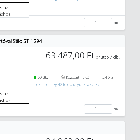
áshoz
db.
tóval Stilo STI1294
63 487,00 Ft
bruttó / db.
4
60 db.
Központi raktár
24 óra
Tekintse meg 42 telephelyünk készletét
áshoz
db.