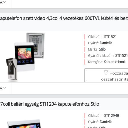
ok
putelefon szett video 4,3col 4 vezetékes 600TVL kültéri és belté
Cikkszám:
STI1521
Gyártó:
Daniella
Márka:
Stilo
Gyártói cikkszám:
STI152
Kategória:
Kaputelefonok
Hozzáadás az
összehasonlít
ok
coll beltéri egység STI1294 kaputelefonhoz Stilo
Cikkszám:
STI1294B
Gyártó:
Daniella