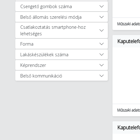
Szerszámok (11894)
Csengető gombok száma
Lakossági világítás (2518)
Belső állomás szerelési módja
Műszaki adat
Csatlakoztatás smartphone-hoz
lehetséges
Kaputelefo
Forma
Lakáskészülékek száma
Képrendszer
Belső kommunikáció
Műszaki adat
Kaputelefo