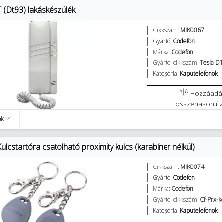
 (Dt93) lakáskészülék
Cikkszám:
MIK0067
Gyártó:
Codefon
Márka:
Codefon
Gyártói cikkszám:
Tesla D
Kategória:
Kaputelefonok
Hozzáadás az
összehasonlít
ok
lcstartóra csatolható proximity kulcs (karabíner nélkül)
Cikkszám:
MIK0074
Gyártó:
Codefon
Márka:
Codefon
Gyártói cikkszám:
Cf-Prx-
Kategória:
Kaputelefonok