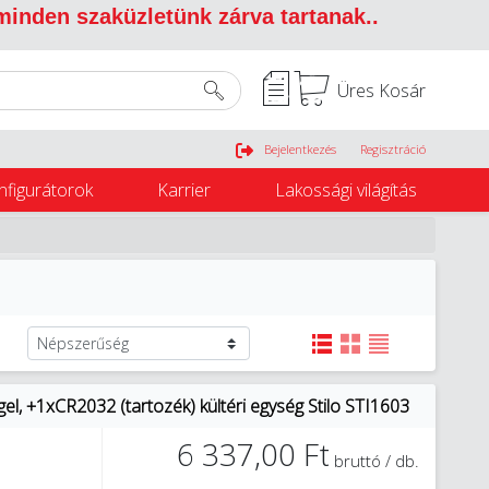
 minden szaküzletünk zárva tartanak.
.
Üres Kosár
Belépés
Bejelentkezés
Regisztráció
nfigurátorok
Karrier
Lakossági világítás
l, +1xCR2032 (tartozék) kültéri egység Stilo STI1603
6 337,00 Ft
bruttó / db.