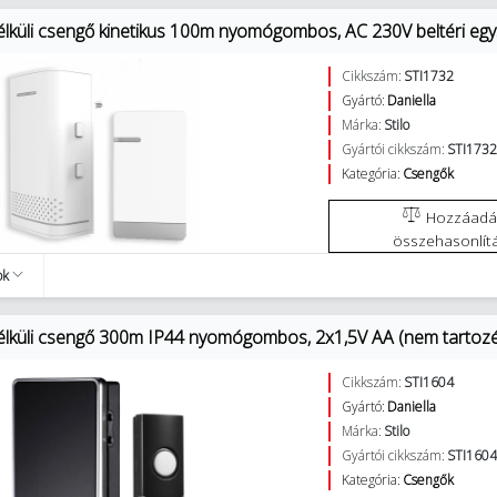
élküli csengő kinetikus 100m nyomógombos, AC 230V beltéri egy
Cikkszám:
STI1732
Gyártó:
Daniella
Márka:
Stilo
Gyártói cikkszám:
STI173
Kategória:
Csengők
Hozzáadás az
összehasonlít
ok
élküli csengő 300m IP44 nyomógombos, 2x1,5V AA (nem tartozék) 
Cikkszám:
STI1604
Gyártó:
Daniella
Márka:
Stilo
Gyártói cikkszám:
STI160
Kategória:
Csengők