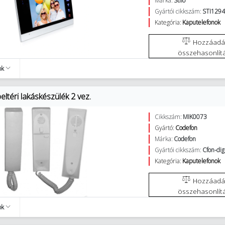
Márka:
Stilo
Gyártói cikkszám:
STI129
Kategória:
Kaputelefonok
Hozzáadás az
összehasonlít
ok
ltéri lakáskészülék 2 vez.
Cikkszám:
MIK0073
Gyártó:
Codefon
Márka:
Codefon
Gyártói cikkszám:
Cfon-dig
Kategória:
Kaputelefonok
Hozzáadás az
összehasonlít
ok