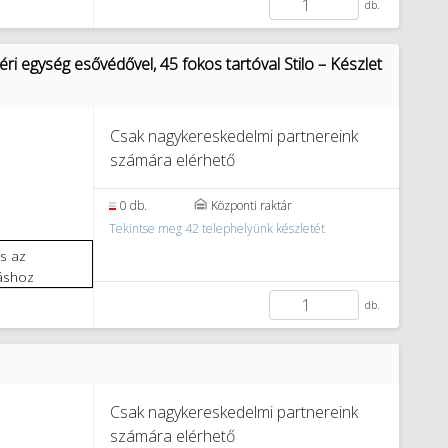
db.
ri egység esővédővel, 45 fokos tartóval Stilo – Készlet
Csak nagykereskedelmi partnereink
számára elérhető
1
0 db.
Központi raktár
Tekintse meg 42 telephelyünk készletét
áshoz
db.
Csak nagykereskedelmi partnereink
számára elérhető