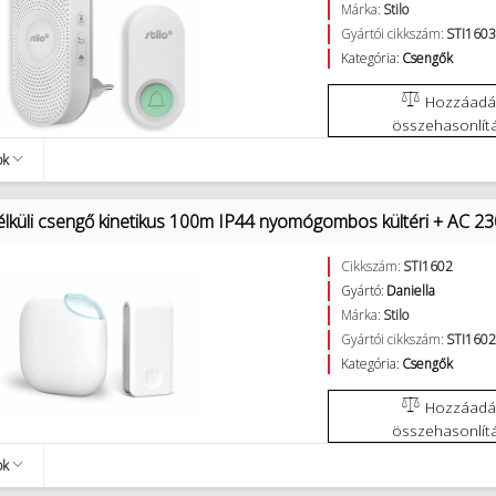
Márka:
Stilo
Gyártói cikkszám:
STI160
Kategória:
Csengők
Hozzáadás az
összehasonlít
ok
élküli csengő kinetikus 100m IP44 nyomógombos kültéri + AC 230
Cikkszám:
STI1602
Gyártó:
Daniella
Márka:
Stilo
Gyártói cikkszám:
STI160
Kategória:
Csengők
Hozzáadás az
összehasonlít
ok