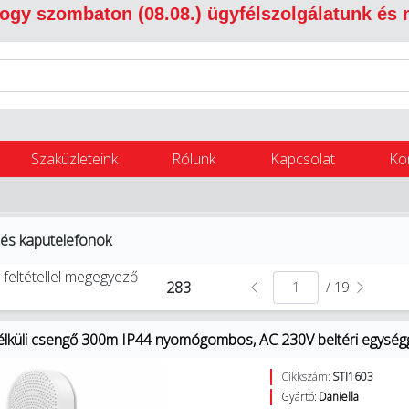
 hogy szombaton (08.08.) ügyfélszolgálatunk és
Szaküzleteink
Rólunk
Kapcsolat
Ko
és kaputelefonok
 feltétellel megegyező
283
/ 19
élküli csengő 300m IP44 nyomógombos, AC 230V beltéri egységge
Cikkszám:
STI1603
Gyártó:
Daniella