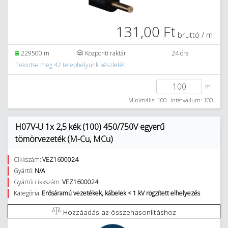
131,00 Ft
bruttó / m
229500 m
Központi raktár
24 óra
Tekintse meg 42 telephelyünk készletét
m
Minimális: 100
Intervallum: 100
H07V-U 1x 2,5 kék (100) 450/750V egyerű
tömörvezeték (M-Cu, MCu)
Cikkszám:
VEZ1600024
Gyártó:
N/A
Gyártói cikkszám:
VEZ1600024
Kategória:
Erősáramú vezetékek, kábelek < 1 kV rögzített elhelyezés
Hozzáadás az összehasonlításhoz