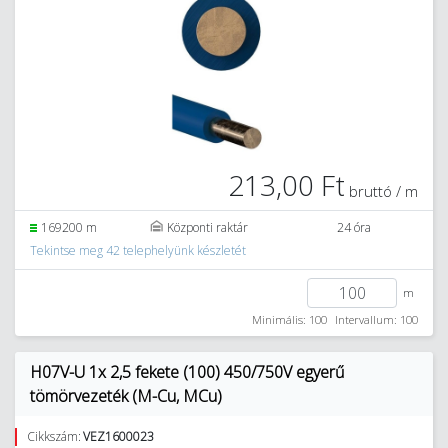
213,00 Ft
bruttó / m
169200 m
Központi raktár
24 óra
Tekintse meg 42 telephelyünk készletét
m
Minimális: 100
Intervallum: 100
H07V-U 1x 2,5 fekete (100) 450/750V egyerű
tömörvezeték (M-Cu, MCu)
Cikkszám:
VEZ1600023