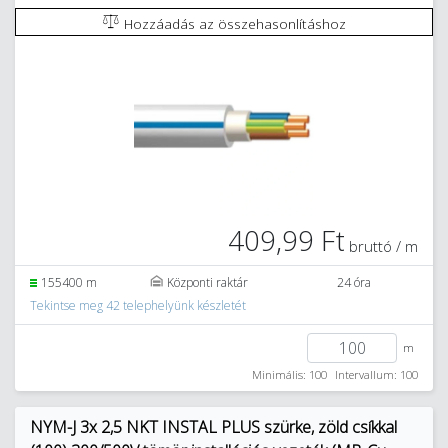
Hozzáadás az összehasonlításhoz
409,99 Ft
bruttó / m
155400 m
Központi raktár
24 óra
Tekintse meg 42 telephelyünk készletét
m
Minimális: 100
Intervallum: 100
NYM-J 3x 2,5 NKT INSTAL PLUS szürke, zöld csíkkal