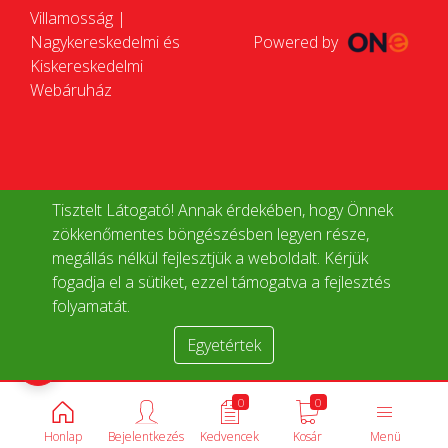
Villamosság |
Nagykereskedelmi és
Powered by
Kiskereskedelmi
Webáruház
Tisztelt Látogató! Annak érdekében, hogy Önnek
zökkenőmentes böngészésben legyen része,
megállás nélkül fejlesztjük a weboldalt. Kérjük
fogadja el a sütiket, ezzel támogatva a fejlesztés
folyamatát.
Egyetértek
Termékek összehasonlítása
0
0
Honlap
Bejelentkezés
Kedvencek
Kosár
Menü