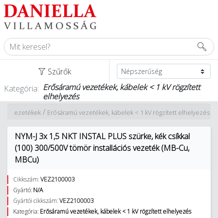
Szűrők
Erősáramú vezetékek, kábelek < 1 kV rögzített
Kategória:
elhelyezés
/
lek, vezetékek
Erősáramú vezetékek, kábelek < 1 kV rögzített elhelyezés
NYM-J 3x 1,5 NKT INSTAL PLUS szürke, kék csíkkal
(100) 300/500V tömör installációs vezeték (MB-Cu,
MBCu)
Cikkszám:
VEZ2100003
Gyártó:
N/A
Gyártói cikkszám:
VEZ2100003
Kategória:
Erősáramú vezetékek, kábelek < 1 kV rögzített elhelyezés