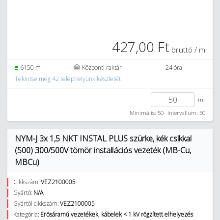
427,00 Ft
bruttó / m
6150 m
Központi raktár
24 óra
Tekintse meg 42 telephelyünk készletét
m
Minimális: 50
Intervallum: 50
NYM-J 3x 1,5 NKT INSTAL PLUS szürke, kék csíkkal
(500) 300/500V tömör installációs vezeték (MB-Cu,
MBCu)
Cikkszám:
VEZ2100005
Gyártó:
N/A
Gyártói cikkszám:
VEZ2100005
Kategória:
Erősáramú vezetékek, kábelek < 1 kV rögzített elhelyezés