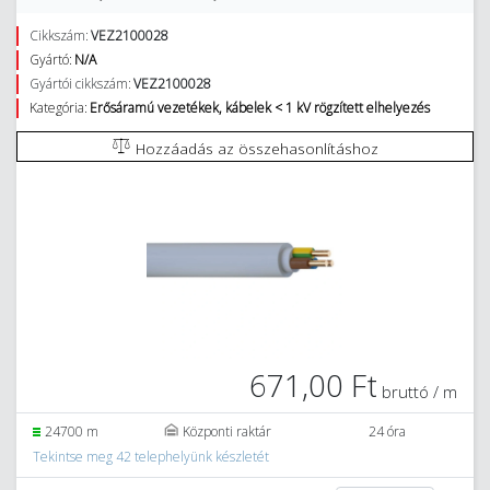
Cikkszám:
VEZ2100028
Gyártó:
N/A
Gyártói cikkszám:
VEZ2100028
Kategória:
Erősáramú vezetékek, kábelek < 1 kV rögzített elhelyezés
Hozzáadás az összehasonlításhoz
671,00 Ft
bruttó / m
24700 m
Központi raktár
24 óra
Tekintse meg 42 telephelyünk készletét