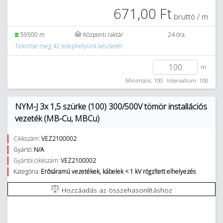
671,00 Ft
bruttó / m
59500 m
Központi raktár
24 óra
Tekintse meg 42 telephelyünk készletét
m
Minimális: 100
Intervallum: 100
NYM-J 3x 1,5 szürke (100) 300/500V tömör installációs
vezeték (MB-Cu, MBCu)
Cikkszám:
VEZ2100002
Gyártó:
N/A
Gyártói cikkszám:
VEZ2100002
Kategória:
Erősáramú vezetékek, kábelek < 1 kV rögzített elhelyezés
Hozzáadás az összehasonlításhoz