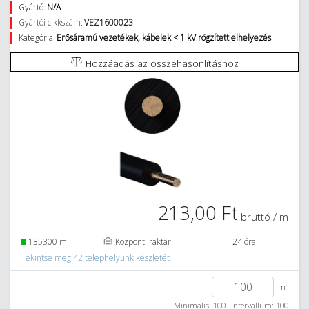
Gyártó:
N/A
Gyártói cikkszám:
VEZ1600023
Kategória:
Erősáramú vezetékek, kábelek < 1 kV rögzített elhelyezés
Hozzáadás az összehasonlításhoz
213,00 Ft
bruttó / m
135300 m
Központi raktár
24 óra
Tekintse meg 42 telephelyünk készletét
m
Minimális: 100
Intervallum: 100