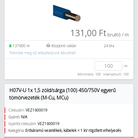
131,00 Ft
bruttó / m
137600 m
Központi raktár
24 óra
Tekintse meg 42 telephelyünk készletét
m
Minimális: 100
Intervallum: 100
H07V-U 1x 1,5 zöld/sárga (100) 450/750V egyerű
tömörvezeték (M-Cu, MCu)
Cikkszám:
VEZ1600019
Gyártó:
N/A
Gyártói cikkszám:
VEZ1600019
Kategória:
Erősáramú vezetékek, kábelek < 1 kV rögzített elhelyezés