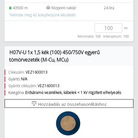
43500 m
Központi raktár
24 óra
Tekintse meg 42 telephelyünk készletét
m
Minimális: 100
Intervallum: 100
H07V-U 1x 1,5 kék (100) 450/750V egyerű
tömörvezeték (M-Cu, MCu)
Cikkszám:
VEZ1600013
Gyártó:
N/A
Gyártói cikkszám:
VEZ1600013
Kategória:
Erősáramú vezetékek, kábelek < 1 kV rögzített elhelyezés
Hozzáadás az összehasonlításhoz