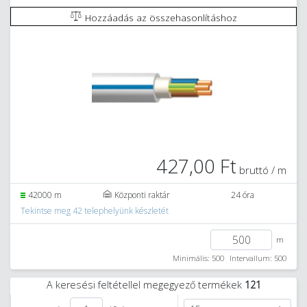
Hozzáadás az összehasonlításhoz
427,00 Ft
bruttó / m
42000 m
Központi raktár
24 óra
Tekintse meg 42 telephelyünk készletét
m
Minimális: 500
Intervallum: 500
A keresési feltétellel megegyező termékek
121