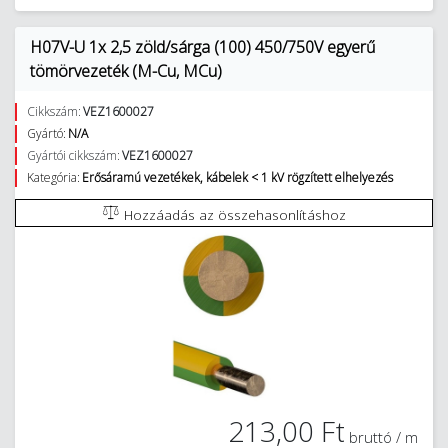
H07V-U 1x 2,5 zöld/sárga (100) 450/750V egyerű
tömörvezeték (M-Cu, MCu)
Cikkszám:
VEZ1600027
Gyártó:
N/A
Gyártói cikkszám:
VEZ1600027
Kategória:
Erősáramú vezetékek, kábelek < 1 kV rögzített elhelyezés
Hozzáadás az összehasonlításhoz
213,00 Ft
bruttó / m