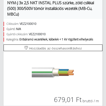
NYM-J 3x 2,5 NKT INSTAL PLUS szürke, zöld csíkkal
(500) 300/500V tömör installációs vezeték (MB-Cu,
MBCu)
Cikkszám:
VEZ2100010
Gyártó:
N/A
Gyártói cikkszám:
VEZ2100010
Kategória:
Erősáramú vezetékek, kábelek < 1 kV rögzített elhelyezés
Hozzáadás az összehasonlításhoz
679,01 Ft
bruttó / m