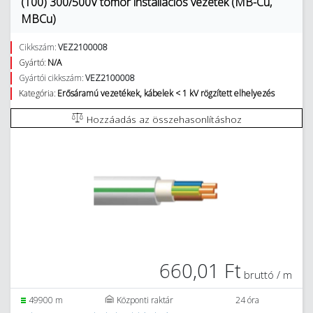
(100) 300/500V tömör installációs vezeték (MB-Cu,
MBCu)
Cikkszám:
VEZ2100008
Gyártó:
N/A
Gyártói cikkszám:
VEZ2100008
Kategória:
Erősáramú vezetékek, kábelek < 1 kV rögzített elhelyezés
Hozzáadás az összehasonlításhoz
660,01 Ft
bruttó / m
49900 m
Központi raktár
24 óra