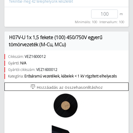
Tekintse meg 42 telephelyünk készletét
m
Minimális: 100
Intervallum: 100
H07V-U 1x 1,5 fekete (100) 450/750V egyerű
tömörvezeték (M-Cu, MCu)
Cikkszám:
VEZ1600012
Gyártó:
N/A
Gyártói cikkszám:
VEZ1600012
Kategória:
Erősáramú vezetékek, kábelek < 1 kV rögzített elhelyezés
Hozzáadás az összehasonlításhoz