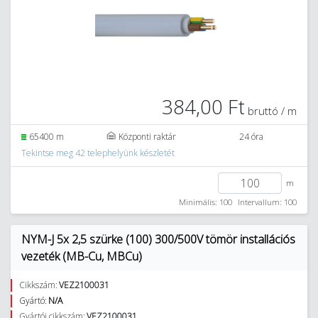
384,00 Ft
bruttó / m
65400 m
Központi raktár
24 óra
Tekintse meg 42 telephelyünk készletét
m
Minimális: 100
Intervallum: 100
NYM-J 5x 2,5 szürke (100) 300/500V tömör installációs
vezeték (MB-Cu, MBCu)
Cikkszám:
VEZ2100031
Gyártó:
N/A
Gyártói cikkszám:
VEZ2100031