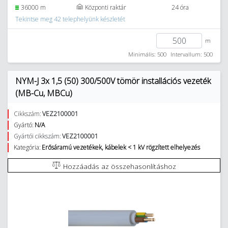
36000 m
Központi raktár
24 óra
Tekintse meg 42 telephelyünk készletét
m
Minimális: 500
Intervallum: 500
NYM-J 3x 1,5 (50) 300/500V tömör installációs vezeték
(MB-Cu, MBCu)
Cikkszám:
VEZ2100001
Gyártó:
N/A
Gyártói cikkszám:
VEZ2100001
Kategória:
Erősáramú vezetékek, kábelek < 1 kV rögzített elhelyezés
Hozzáadás az összehasonlításhoz