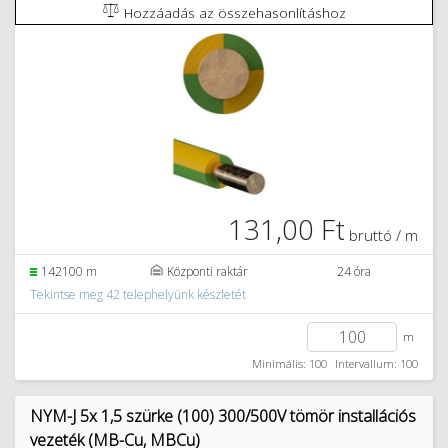
Hozzáadás az összehasonlításhoz
131,00 Ft
bruttó / m
142100 m
Központi raktár
24 óra
Tekintse meg 42 telephelyünk készletét
m
Minimális: 100
Intervallum: 100
NYM-J 5x 1,5 szürke (100) 300/500V tömör installációs
vezeték (MB-Cu, MBCu)