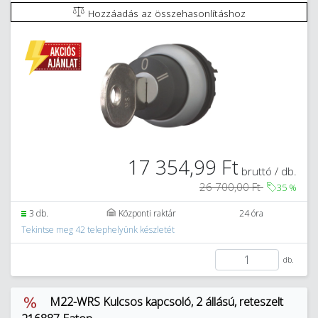
Hozzáadás az összehasonlításhoz
17 354,99 Ft
bruttó / db.
26 700,00 Ft
35
%
3 db.
Központi raktár
24 óra
Tekintse meg 42 telephelyünk készletét
db.
M22-WRS Kulcsos kapcsoló, 2 állású, reteszelt