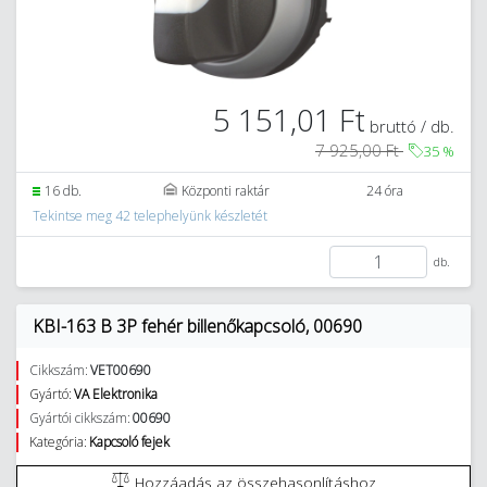
5 151,01 Ft
bruttó / db.
7 925,00 Ft
35
%
16 db.
Központi raktár
24 óra
Tekintse meg 42 telephelyünk készletét
db.
KBI-163 B 3P fehér billenőkapcsoló, 00690
Cikkszám:
VET00690
Gyártó:
VA Elektronika
Gyártói cikkszám:
00690
Kategória:
Kapcsoló fejek
Hozzáadás az összehasonlításhoz