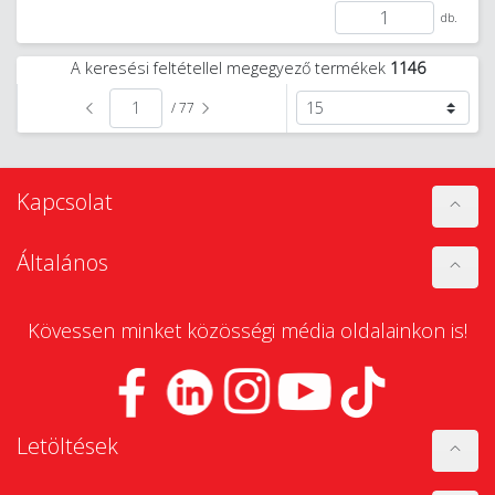
db.
A keresési feltétellel megegyező termékek
1146
/ 77
Kapcsolat
Általános
Kövessen minket közösségi média oldalainkon is!
Letöltések