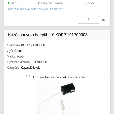
29 db.
Központi raktár
24 óra
Tekintse meg 42 telephelyünk készletét
db.
Húzókapcsoló beépíthető KOPP 191700008
Cikkszám:
KOPP191700008
Gyártó:
Kopp
Márka:
Kopp
Gyártói cikkszám:
191700008
Kategória:
Kapcsoló fejek
Hozzáadás az összehasonlításhoz