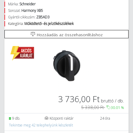
Márka:
Schneider
Sorozat:
Harmony XB5
Gyártói cikkszám:
ZB5AD3
Kategória:
Működtető- és jelzőkészülékek
Hozzáadás az összehasonlításhoz
3 736,00 Ft
bruttó / db.
5 338,00 Ft
30.01
%
9 db.
Központi raktár
24 óra
Tekintse meg 42 telephelyünk készletét