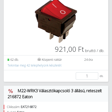
921,00 Ft
bruttó / db.
62 db.
Központi raktár
24 óra
Tekintse meg 42 telephelyünk készletét
db.
M22-WRK3 Választókapcsoló 3 állású, reteszelt
216872 Eaton
Cikkszám:
EAT216872