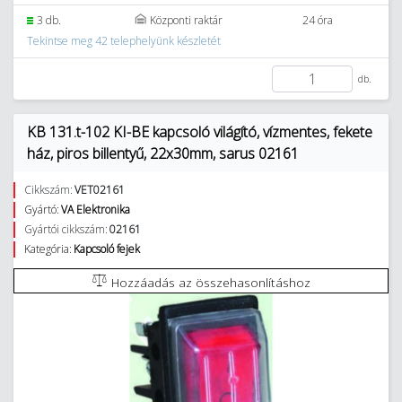
3 db.
Központi raktár
24 óra
Tekintse meg 42 telephelyünk készletét
db.
KB 131.t-102 KI-BE kapcsoló világító, vízmentes, fekete
ház, piros billentyű, 22x30mm, sarus 02161
Cikkszám:
VET02161
Gyártó:
VA Elektronika
Gyártói cikkszám:
02161
Kategória:
Kapcsoló fejek
Hozzáadás az összehasonlításhoz