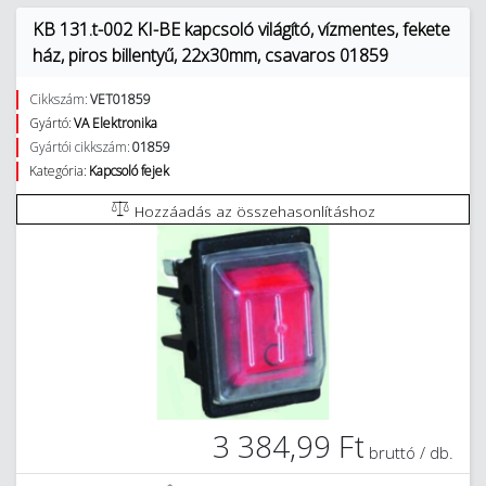
KB 131.t-002 KI-BE kapcsoló világító, vízmentes, fekete
ház, piros billentyű, 22x30mm, csavaros 01859
Cikkszám:
VET01859
Gyártó:
VA Elektronika
Gyártói cikkszám:
01859
Kategória:
Kapcsoló fejek
Hozzáadás az összehasonlításhoz
3 384,99 Ft
bruttó / db.