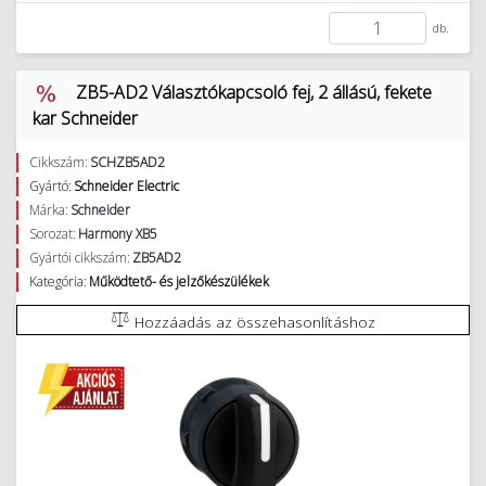
db.
ZB5-AD2 Választókapcsoló fej, 2 állású, fekete
kar Schneider
Cikkszám:
SCHZB5AD2
Gyártó:
Schneider Electric
Márka:
Schneider
Sorozat:
Harmony XB5
Gyártói cikkszám:
ZB5AD2
Kategória:
Működtető- és jelzőkészülékek
Hozzáadás az összehasonlításhoz