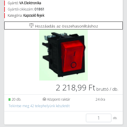
Gyártó:
VA Elektronika
Gyártói cikkszám:
01861
Kategória:
Kapcsoló fejek
Hozzáadás az összehasonlításhoz
2 218,99 Ft
bruttó / db.
20 db.
Központi raktár
24 óra
Tekintse meg 42 telephelyünk készletét
db.