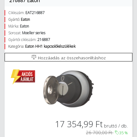
216887 Eaton
Cikkszám:
EAT216887
Gyártó:
Eaton
Márka:
Eaton
Sorozat:
Moeller series
Gyártói cikkszám:
216887
Kategória:
Eaton HH1 kapcsolókészülékek
Hozzáadás az összehasonlításhoz
17 354,99 Ft
bruttó / db.
26 700,00 Ft
35
%