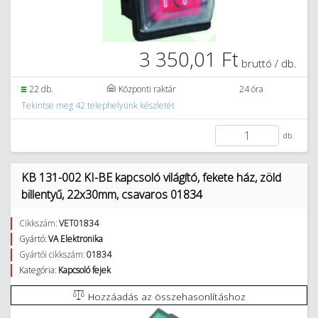
3 350,01 Ft
bruttó / db.
22 db.
Központi raktár
24 óra
Tekintse meg 42 telephelyünk készletét
db.
KB 131-002 KI-BE kapcsoló világító, fekete ház, zöld
billentyű, 22x30mm, csavaros 01834
Cikkszám:
VET01834
Gyártó:
VA Elektronika
Gyártói cikkszám:
01834
Kategória:
Kapcsoló fejek
Hozzáadás az összehasonlításhoz