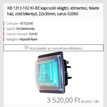
KB 131.t-102 KI-BE kapcsoló világító, vízmentes, fekete
ház, zöld billentyű, 22x30mm, sarus 02060
Cikkszám:
VET02060
Gyártó:
VA Elektronika
Gyártói cikkszám:
02060
Kategória:
Kapcsoló fejek
Hozzáadás az összehasonlításhoz
3 520,00 Ft
bruttó / db.