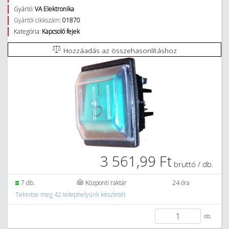
Gyártó:
VA Elektronika
Gyártói cikkszám:
01870
Kategória:
Kapcsoló fejek
Hozzáadás az összehasonlításhoz
3 561,99 Ft
bruttó / db.
7 db.
Központi raktár
24 óra
Tekintse meg 42 telephelyünk készletét
db.