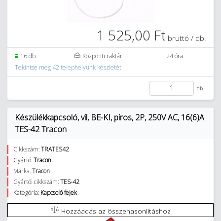
1 525,00 Ft
bruttó / db.
16 db.
Központi raktár
24 óra
Tekintse meg 42 telephelyünk készletét
db.
Készülékkapcsoló, vil, BE-KI, piros, 2P, 250V AC, 16(6)A
TES-42 Tracon
Cikkszám:
TRATES42
Gyártó:
Tracon
Márka:
Tracon
Gyártói cikkszám:
TES-42
Kategória:
Kapcsoló fejek
Hozzáadás az összehasonlításhoz