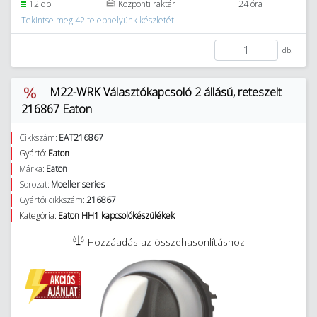
12 db.
Központi raktár
24 óra
Tekintse meg 42 telephelyünk készletét
db.
M22-WRK Választókapcsoló 2 állású, reteszelt
216867 Eaton
Cikkszám:
EAT216867
Gyártó:
Eaton
Márka:
Eaton
Sorozat:
Moeller series
Gyártói cikkszám:
216867
Kategória:
Eaton HH1 kapcsolókészülékek
Hozzáadás az összehasonlításhoz