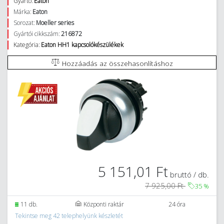
Gyártó:
Eaton
Márka:
Eaton
Sorozat:
Moeller series
Gyártói cikkszám:
216872
Kategória:
Eaton HH1 kapcsolókészülékek
Hozzáadás az összehasonlításhoz
5 151,01 Ft
bruttó / db.
7 925,00 Ft
35
%
11 db.
Központi raktár
24 óra
Tekintse meg 42 telephelyünk készletét