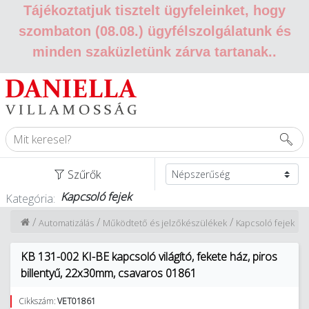
Tájékoztatjuk tisztelt ügyfeleinket, hogy
szombaton (08.08.) ügyfélszolgálatunk és
minden szaküzletünk zárva tartanak.
.
Szűrők
Kapcsoló fejek
Kategória:
/
/
/
Automatizálás
Működtető és jelzőkészülékek
Kapcsoló fejek
KB 131-002 KI-BE kapcsoló világító, fekete ház, piros
billentyű, 22x30mm, csavaros 01861
Cikkszám:
VET01861