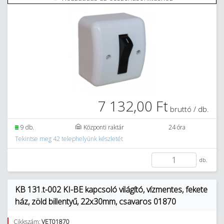
7 132,00 Ft
bruttó / db.
9 db.
Központi raktár
24 óra
Tekintse meg 42 telephelyünk készletét
db.
KB 131.t-002 KI-BE kapcsoló világító, vízmentes, fekete
ház, zöld billentyű, 22x30mm, csavaros 01870
Cikkszám:
VET01870