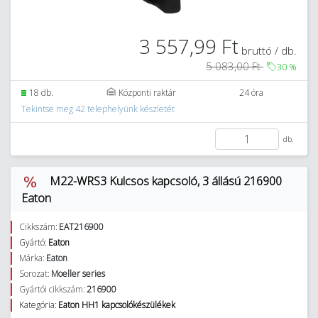
3 557,99 Ft
bruttó / db.
5 083,00 Ft
30
%
18 db.
Központi raktár
24 óra
Tekintse meg 42 telephelyünk készletét
db.
M22-WRS3 Kulcsos kapcsoló, 3 állású 216900
Eaton
Cikkszám:
EAT216900
Gyártó:
Eaton
Márka:
Eaton
Sorozat:
Moeller series
Gyártói cikkszám:
216900
Kategória:
Eaton HH1 kapcsolókészülékek