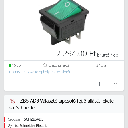
2 294,00 Ft
bruttó / db.
16 db.
Központi raktár
24 óra
Tekintse meg 42 telephelyünk készletét
db.
ZB5-AD3 Választókapcsoló fej, 3 állású, fekete
kar Schneider
Cikkszám:
SCHZB5AD3
Gyártó:
Schneider Electric