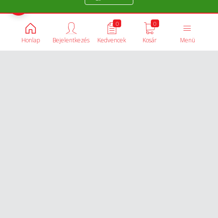
Termékek összehasonlítása
0
0
Honlap
Bejelentkezés
Kedvencek
Kosár
Menü