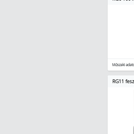
Műszaki adat
RG11 feszí