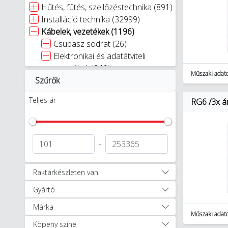
Hűtés, fűtés, szellőzéstechnika (891)
Installáció technika (32999)
Kábelek, vezetékek (1196)
Csupasz sodrat (26)
Elektronikai és adatátviteli
vezetékek (246)
Műszaki adat
Szűrők
Erőátviteli kábel >= 1 kV, flexibilis
elhelyezésre (20)
Teljes ár
RG6 /3x ár
Erőátviteli kábel >= 1 kV, rögzített
elhelyezésre (173)
Erősáramú vezetékek, kábelek <
1 kV flexibilis elhelyezés (518)
-
Erősáramú vezetékek, kábelek <
1 kV rögzített elhelyezés (121)
Raktárkészleten van
Hangszóró kábel (29)
Gyártó
Koaxiális kábel (29)
Kompenzációs vezeték (1)
Márka
Optikai kábel (16)
Műszaki adat
Köpeny színe
Szigetelt szabadvezeték (17)