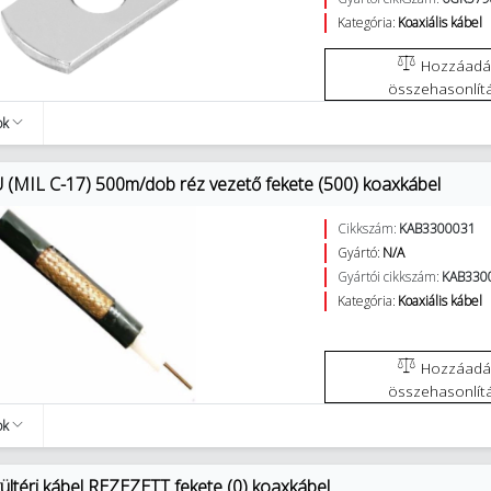
Kategória:
Koaxiális kábel
Hozzáadás az
összehasonlít
ok
 (MIL C-17) 500m/dob réz vezető fekete (500) koaxkábel
Cikkszám:
KAB3300031
Gyártó:
N/A
Gyártói cikkszám:
KAB330
Kategória:
Koaxiális kábel
Hozzáadás az
összehasonlít
ok
ültéri kábel REZEZETT fekete (0) koaxkábel