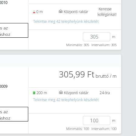
0010
Keresse
0 m
Központi raktár
kollégánkat!
Tekintse meg 42 telephelyünk készletét
áshoz
m
Minimális: 305
Intervallum: 305
305,99 Ft
bruttó / m
0009
200 m
Központi raktár
24 óra
Tekintse meg 42 telephelyünk készletét
áshoz
m
Minimális: 100
Intervallum: 100