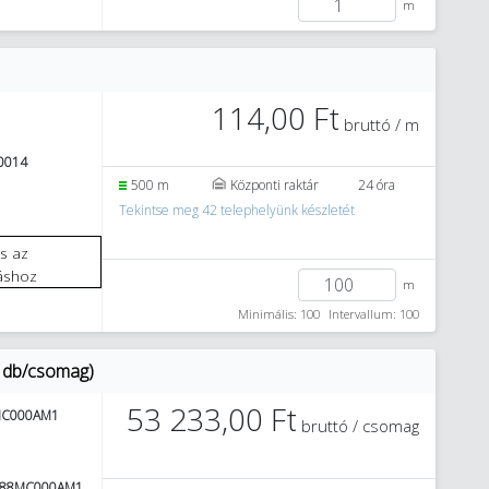
m
114,00 Ft
bruttó / m
0014
500 m
Központi raktár
24 óra
Tekintse meg 42 telephelyünk készletét
áshoz
m
Minimális: 100
Intervallum: 100
 db/csomag)
53 233,00 Ft
MC000AM1
bruttó / csomag
988MC000AM1