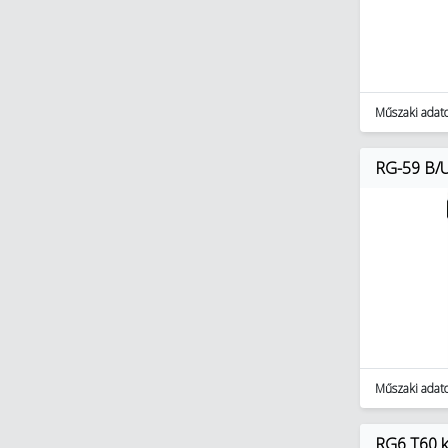
Műszaki adat
RG-59 B/U
Műszaki adat
RG6 T60 k