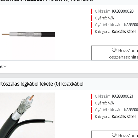
Cikkszám:
KAB3300020
Gyártó:
N/A
Gyártói cikkszám:
KAB330
Kategória:
Koaxiális kábel
Hozzáadás az
összehasonlít
ok
tőszálas légkábel fekete (0) koaxkábel
Cikkszám:
KAB3300021
Gyártó:
N/A
Gyártói cikkszám:
KAB330
Kategória:
Koaxiális kábel
Hozzáadás az