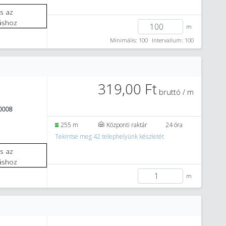
áshoz
m
Minimális: 100
Intervallum: 100
319,00 Ft
bruttó / m
0008
255 m
Központi raktár
24 óra
Tekintse meg 42 telephelyünk készletét
áshoz
m