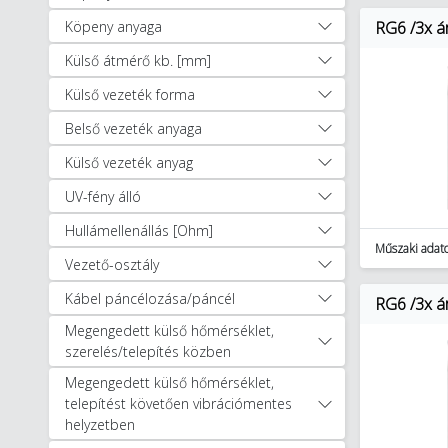
Kapcsolóberendezések és
Köpeny anyaga
RG6 /3x á
szekrények (18055)
Külső átmérő kb. [mm]
Szerelvények (10151)
Kaputechnika (9)
Külső vezeték forma
Napelemes rendszerek (348)
Belső vezeték anyaga
Világítástechnika (27331)
Külső vezeték anyag
Villámvédelem (3886)
Egyéb (2360)
UV-fény álló
Autóápolási termékek (47)
Hullámellenállás [Ohm]
Munkavédelem, védőruházat (1256)
Műszaki adat
Okosotthon megoldások (321)
Vezető-osztály
Okosotthon csomagok (17)
Kábel páncélozása/páncél
RG6 /3x á
Szerszámok (11897)
Megengedett külső hőmérséklet,
Lakossági világítás (2518)
szerelés/telepítés közben
Megengedett külső hőmérséklet,
telepítést követően vibrációmentes
helyzetben