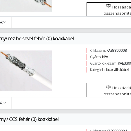
Hozzáadás az
összehasonlít
ok
ny/ réz belsővel fehér (0) koaxkábel
Cikkszám:
KAB3300008
Gyártó:
N/A
Gyártói cikkszám:
KAB330
Kategória:
Koaxiális kábel
Hozzáadás az
összehasonlít
ok
ny./ CCS fehér (0) koaxkábel