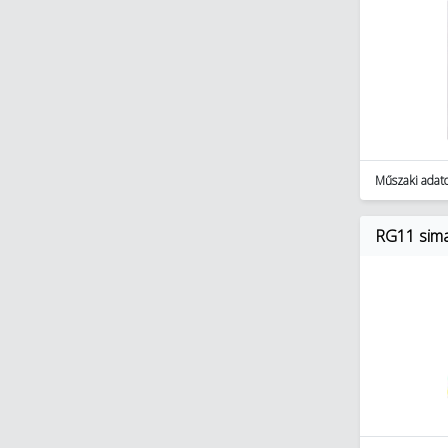
Műszaki adat
RG11 sima 