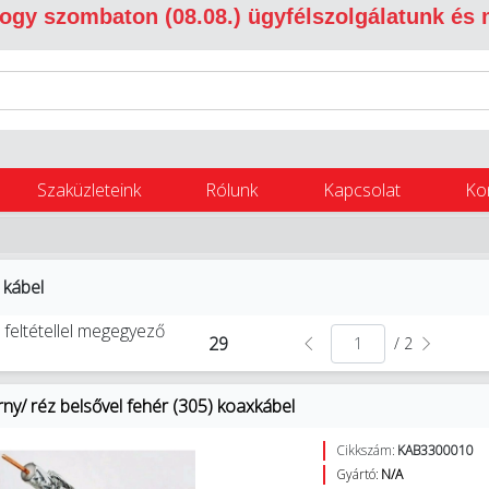
 hogy szombaton (08.08.) ügyfélszolgálatunk és
Szaküzleteink
Rólunk
Kapcsolat
Ko
 kábel
 feltétellel megegyező
29
/ 2
ny/ réz belsővel fehér (305) koaxkábel
Cikkszám:
KAB3300010
Gyártó:
N/A