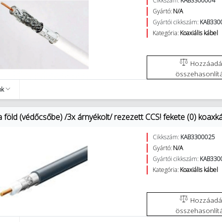
Cikkszám:
KAB3300004
Gyártó:
N/A
Gyártói cikkszám:
KAB330
Kategória:
Koaxiális kábel
Hozzáadás az
összehasonlít
ok
föld (védőcsőbe) /3x árnyékolt/ rezezett CCS! fekete (0) koaxk
Cikkszám:
KAB3300025
Gyártó:
N/A
Gyártói cikkszám:
KAB330
Kategória:
Koaxiális kábel
Hozzáadás az
összehasonlít