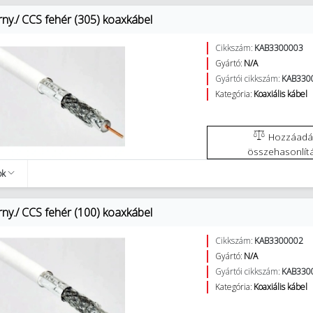
rny./ CCS fehér (305) koaxkábel
Cikkszám:
KAB3300003
Gyártó:
N/A
Gyártói cikkszám:
KAB330
Kategória:
Koaxiális kábel
Hozzáadás az
összehasonlít
ok
rny./ CCS fehér (100) koaxkábel
Cikkszám:
KAB3300002
Gyártó:
N/A
Gyártói cikkszám:
KAB330
Kategória:
Koaxiális kábel