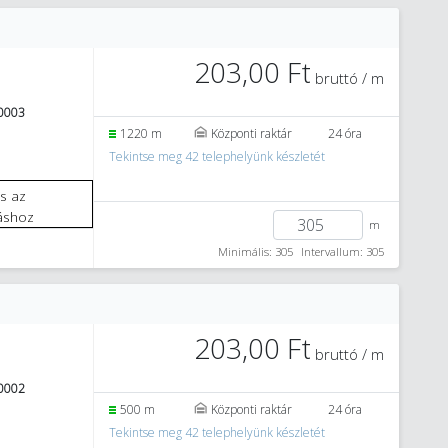
203,00 Ft
bruttó / m
0003
1220 m
Központi raktár
24 óra
Tekintse meg 42 telephelyünk készletét
áshoz
m
Minimális: 305
Intervallum: 305
203,00 Ft
bruttó / m
0002
500 m
Központi raktár
24 óra
Tekintse meg 42 telephelyünk készletét