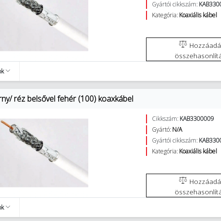
Gyártói cikkszám:
KAB330
Kategória:
Koaxiális kábel
Hozzáadás az
összehasonlít
ok
ny/ réz belsővel fehér (100) koaxkábel
Cikkszám:
KAB3300009
Gyártó:
N/A
Gyártói cikkszám:
KAB330
Kategória:
Koaxiális kábel
Hozzáadás az
összehasonlít
ok