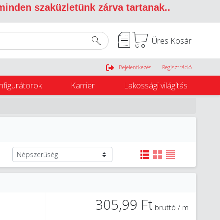
 minden szaküzletünk zárva tartanak.
.
Üres Kosár
Belépés
Bejelentkezés
Regisztráció
nfigurátorok
Karrier
Lakossági világítás
305,99 Ft
bruttó / m