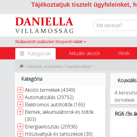
Tájékoztatjuk tisztelt ügyfeleinket,
Kiválasztott szaküzlet: Központi raktár
Aktuális akciók
Hírek
Kategóriák
/
/
Kábelek, vezetékek
Koaxiális kábel
Kategória
Koaxiális
Akciós termékek (4349)
A keresési
Automatizálás (29792)
termékek
Elektromos autótöltők (165)
Elemek, akkumulátorok és töltők
RG6 /3x ár
(303)
Energiaelosztás (20936)
Hőszivattyúk és tartozékok (30)