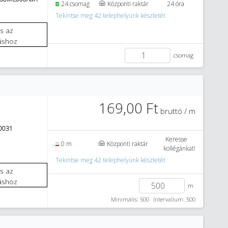
24 csomag
Központi raktár
24 óra
Tekintse meg 42 telephelyünk készletét
áshoz
csomag
169,00 Ft
bruttó / m
0031
Keresse
0 m
Központi raktár
kollégánkat!
Tekintse meg 42 telephelyünk készletét
áshoz
m
Minimális: 500
Intervallum: 500