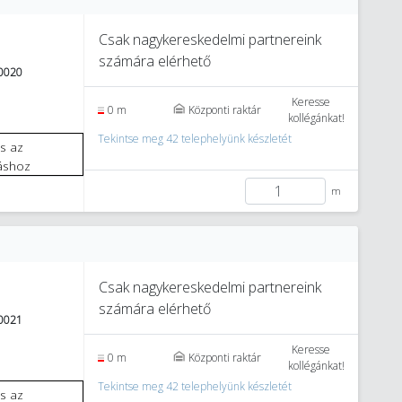
Csak nagykereskedelmi partnereink
számára elérhető
0020
Keresse
0 m
Központi raktár
kollégánkat!
Tekintse meg 42 telephelyünk készletét
áshoz
m
Csak nagykereskedelmi partnereink
számára elérhető
0021
Keresse
0 m
Központi raktár
kollégánkat!
Tekintse meg 42 telephelyünk készletét