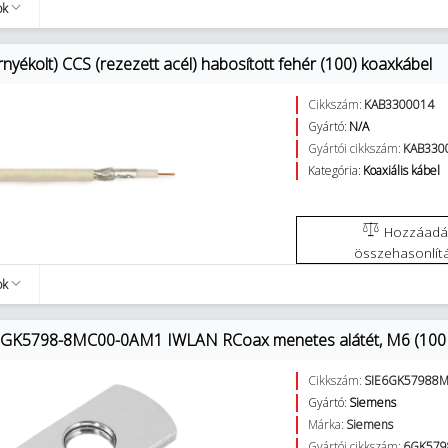
ok
nyékolt) CCS (rezezett acél) habosított fehér (100) koaxkábel
Cikkszám:
KAB3300014
Gyártó:
N/A
Gyártói cikkszám:
KAB330
Kategória:
Koaxiális kábel
Hozzáadás az
összehasonlít
ok
6GK5798-8MC00-0AM1 IWLAN RCoax menetes alátét, M6 (100
Cikkszám:
SIE6GK57988
Gyártó:
Siemens
Márka:
Siemens
Gyártói cikkszám:
6GK57