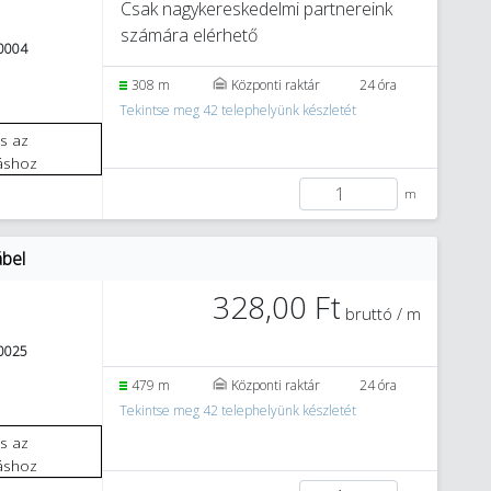
Csak nagykereskedelmi partnereink
számára elérhető
0004
308 m
Központi raktár
24 óra
Tekintse meg 42 telephelyünk készletét
áshoz
m
ábel
328,00 Ft
bruttó / m
0025
479 m
Központi raktár
24 óra
Tekintse meg 42 telephelyünk készletét
áshoz