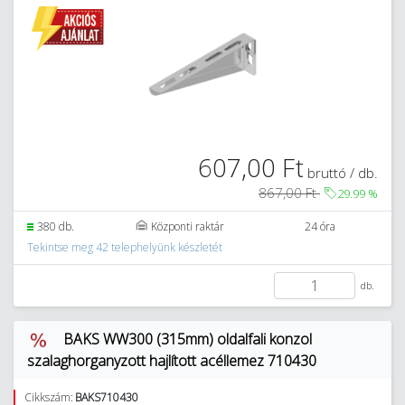
607,00 Ft
bruttó / db.
867,00 Ft
29.99
%
380 db.
Központi raktár
24 óra
Tekintse meg 42 telephelyünk készletét
db.
BAKS WW300 (315mm) oldalfali konzol
szalaghorganyzott hajlított acéllemez 710430
Cikkszám:
BAKS710430