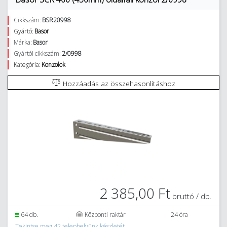
Cikkszám:
BSR20998
Gyártó:
Basor
Márka:
Basor
Gyártói cikkszám:
2/0998
Kategória:
Konzolok
Hozzáadás az összehasonlításhoz
2 385,00 Ft
bruttó / db.
64 db.
Központi raktár
24 óra
Tekintse meg 42 telephelyünk készletét