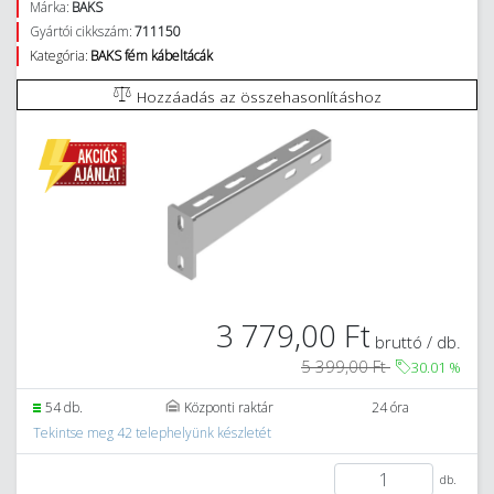
Márka:
BAKS
Gyártói cikkszám:
711150
Kategória:
BAKS fém kábeltácák
Hozzáadás az összehasonlításhoz
3 779,00 Ft
bruttó / db.
5 399,00 Ft
30.01
%
54 db.
Központi raktár
24 óra
Tekintse meg 42 telephelyünk készletét
db.