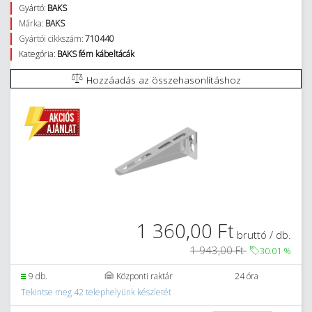
Gyártó:
BAKS
Márka:
BAKS
Gyártói cikkszám:
710440
Kategória:
BAKS fém kábeltácák
Hozzáadás az összehasonlításhoz
1 360,00 Ft
bruttó / db.
1 943,00 Ft
30.01
%
9 db.
Központi raktár
24 óra
Tekintse meg 42 telephelyünk készletét