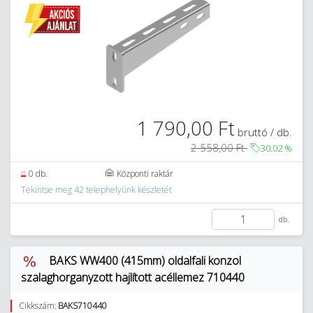
1 790,00 Ft
bruttó / db.
2 558,00 Ft
30.02
%
0 db.
Központi raktár
Tekintse meg 42 telephelyünk készletét
db.
BAKS WW400 (415mm) oldalfali konzol
szalaghorganyzott hajlított acéllemez 710440
Cikkszám:
BAKS710440