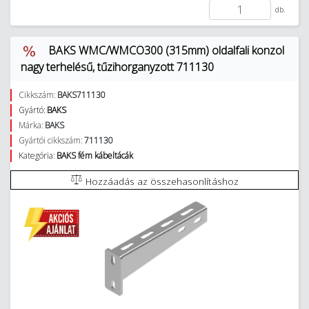
db.
BAKS WMC/WMCO300 (315mm) oldalfali konzol
nagy terhelésű, tűzihorganyzott 711130
Cikkszám:
BAKS711130
Gyártó:
BAKS
Márka:
BAKS
Gyártói cikkszám:
711130
Kategória:
BAKS fém kábeltácák
Hozzáadás az összehasonlításhoz