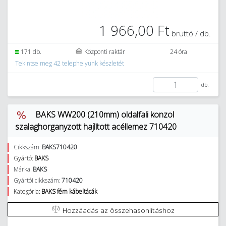
1 966,00 Ft
bruttó / db.
171 db.
Központi raktár
24 óra
Tekintse meg 42 telephelyünk készletét
db.
BAKS WW200 (210mm) oldalfali konzol
szalaghorganyzott hajlított acéllemez 710420
Cikkszám:
BAKS710420
Gyártó:
BAKS
Márka:
BAKS
Gyártói cikkszám:
710420
Kategória:
BAKS fém kábeltácák
Hozzáadás az összehasonlításhoz