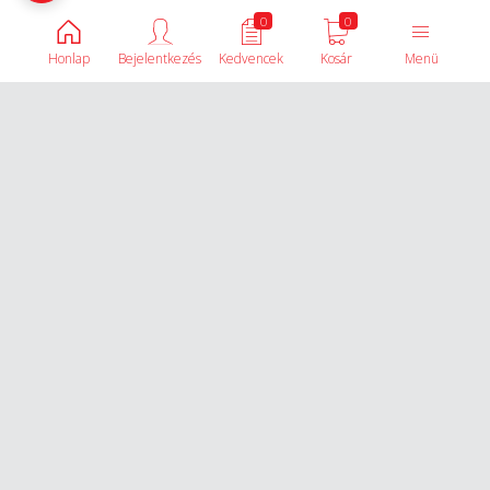
0
0
Honlap
Bejelentkezés
Kedvencek
Kosár
Menü