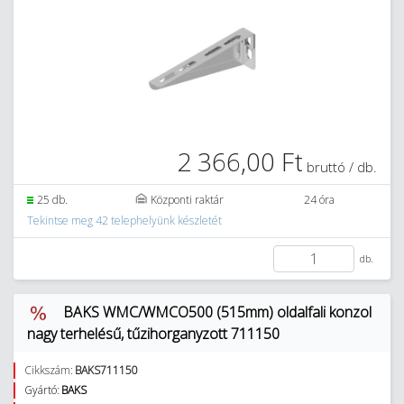
2 366,00 Ft
bruttó / db.
25 db.
Központi raktár
24 óra
Tekintse meg 42 telephelyünk készletét
db.
BAKS WMC/WMCO500 (515mm) oldalfali konzol
nagy terhelésű, tűzihorganyzott 711150
Cikkszám:
BAKS711150
Gyártó:
BAKS