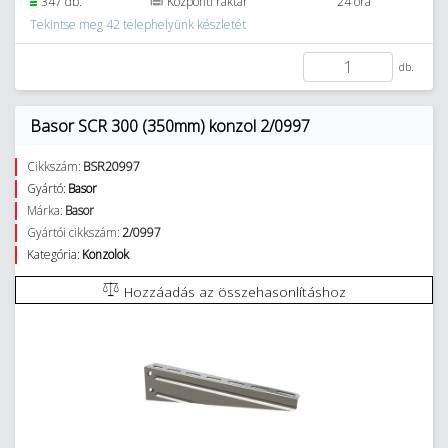
347 db.
Központi raktár
24 óra
Tekintse meg 42 telephelyünk készletét
db.
Basor SCR 300 (350mm) konzol 2/0997
Cikkszám:
BSR20997
Gyártó:
Basor
Márka:
Basor
Gyártói cikkszám:
2/0997
Kategória:
Konzolok
Hozzáadás az összehasonlításhoz