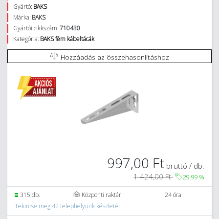
Gyártó:
BAKS
Márka:
BAKS
Gyártói cikkszám:
710430
Kategória:
BAKS fém kábeltácák
Hozzáadás az összehasonlításhoz
997,00 Ft
bruttó / db.
1 424,00 Ft
29.99
%
315 db.
Központi raktár
24 óra
Tekintse meg 42 telephelyünk készletét