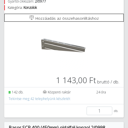
Gyártói cikkszám:
2/0977
Kategória:
Konzolok
Hozzáadás az összehasonlításhoz
1 143,00 Ft
bruttó / db.
142 db.
Központi raktár
24 óra
Tekintse meg 42 telephelyünk készletét
db.
Basor SCR 400 (450mm) oldalfali konzol 2/0998