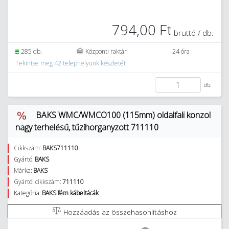
794,00 Ft
bruttó / db.
285 db.
Központi raktár
24 óra
Tekintse meg 42 telephelyünk készletét
db.
BAKS WMC/WMCO100 (115mm) oldalfali konzol
nagy terhelésű, tűzihorganyzott 711110
Cikkszám:
BAKS711110
Gyártó:
BAKS
Márka:
BAKS
Gyártói cikkszám:
711110
Kategória:
BAKS fém kábeltácák
Hozzáadás az összehasonlításhoz