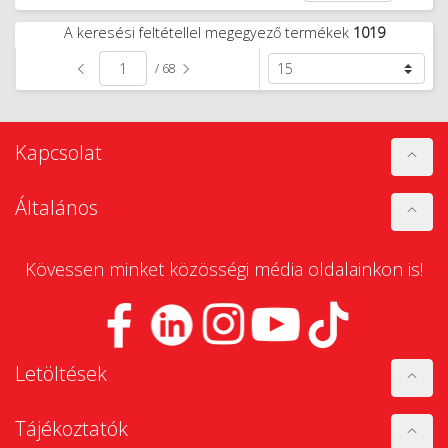
A keresési feltétellel megegyező termékek
1019
/ 68
Kapcsolat
Általános
Kövessen minket közösségi média oldalainkon is!
Letöltések
Tájékoztatók