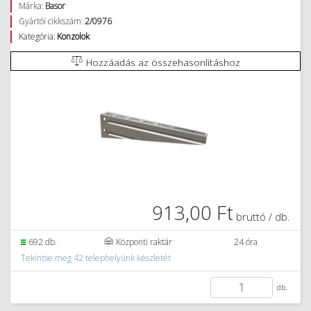
Márka:
Basor
Gyártói cikkszám:
2/0976
Kategória:
Konzolok
Hozzáadás az összehasonlításhoz
913,00 Ft
bruttó / db.
692 db.
Központi raktár
24 óra
Tekintse meg 42 telephelyünk készletét
db.