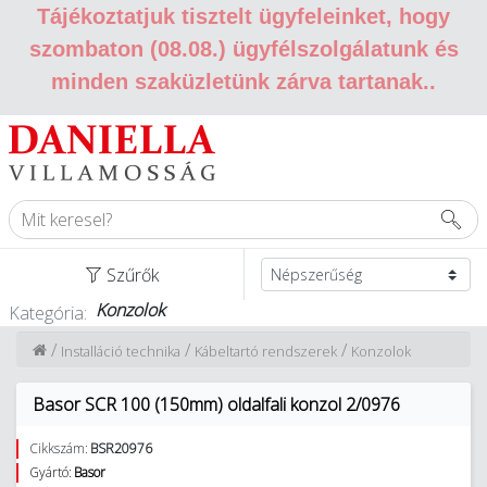
Tájékoztatjuk tisztelt ügyfeleinket, hogy
szombaton (08.08.) ügyfélszolgálatunk és
minden szaküzletünk zárva tartanak.
.
Szűrők
Konzolok
Kategória:
/
/
/
Installáció technika
Kábeltartó rendszerek
Konzolok
Basor SCR 100 (150mm) oldalfali konzol 2/0976
Cikkszám:
BSR20976
Gyártó:
Basor