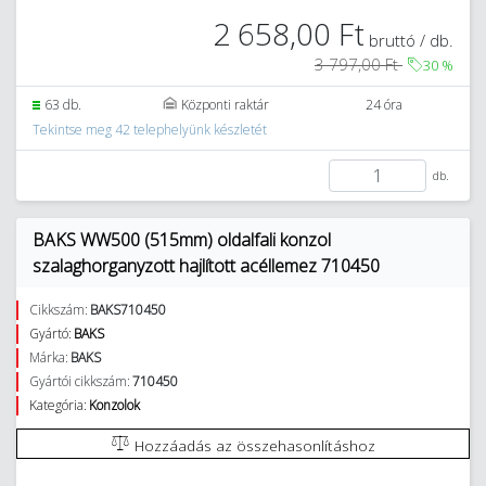
2 658,00 Ft
bruttó / db.
3 797,00 Ft
30
%
63 db.
Központi raktár
24 óra
Tekintse meg 42 telephelyünk készletét
db.
BAKS WW500 (515mm) oldalfali konzol
szalaghorganyzott hajlított acéllemez 710450
Cikkszám:
BAKS710450
Gyártó:
BAKS
Márka:
BAKS
Gyártói cikkszám:
710450
Kategória:
Konzolok
Hozzáadás az összehasonlításhoz