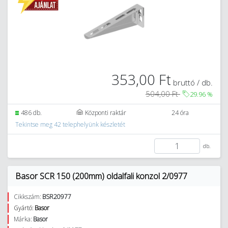
353,00 Ft
bruttó / db.
504,00 Ft
29.96
%
486 db.
Központi raktár
24 óra
Tekintse meg 42 telephelyünk készletét
db.
Basor SCR 150 (200mm) oldalfali konzol 2/0977
Cikkszám:
BSR20977
Gyártó:
Basor
Márka:
Basor