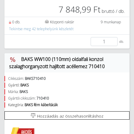
7 848,99 Ft
bruttó / db.
0 db.
Központi raktár
9 munkanap
Tekintse meg 42 telephelyünk készletét
db.
BAKS WW100 (110mm) oldalfali konzol
szalaghorganyzott hajlított acéllemez 710410
Cikkszám:
BAKS710410
Gyártó:
BAKS
Márka:
BAKS
Gyártói cikkszám:
710410
Kategória:
BAKS fém kábeltácák
Hozzáadás az összehasonlításhoz