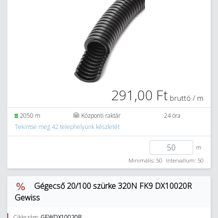
291,00 Ft
bruttó / m
2050 m
Központi raktár
24 óra
Tekintse meg 42 telephelyünk készletét
m
Minimális: 50
Intervallum: 50
Gégecső 20/100 szürke 320N FK9 DX10020R
Gewiss
Cikkszám:
GEWDX10020R