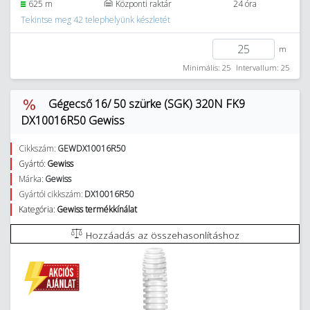
625 m
Központi raktár
24 óra
Tekintse meg 42 telephelyünk készletét
m
Minimális: 25
Intervallum: 25
Gégecső 16/ 50 szürke (SGK) 320N FK9
DX10016R50 Gewiss
Cikkszám:
GEWDX10016R50
Gyártó:
Gewiss
Márka:
Gewiss
Gyártói cikkszám:
DX10016R50
Kategória:
Gewiss termékkínálat
Hozzáadás az összehasonlításhoz