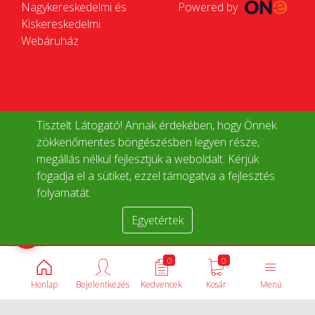
Nagykereskedelmi és
Powered by
Kiskereskedelmi
Webáruház
Tisztelt Látogató! Annak érdekében, hogy Önnek
zökkenőmentes böngészésben legyen része,
megállás nélkül fejlesztjük a weboldalt. Kérjük
fogadja el a sütiket, ezzel támogatva a fejlesztés
folyamatát.
Egyetértek
Termékek összehasonlítása
0
0
Honlap
Bejelentkezés
Kedvencek
Kosár
Menü