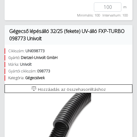
m
Minimális: 100
Intervallum: 100
Gégecső lépésálló 32/25 (fekete) UV-álló FXP-TURBO
098773 Univolt
Cikkszám:
UNI098773
Gyártó:
Dietzel-Univolt GmbH
Márka:
Univolt
Gyártói cikkszám:
098773
Kategória:
Gégecsövek
Hozzáadás az összehasonlításhoz