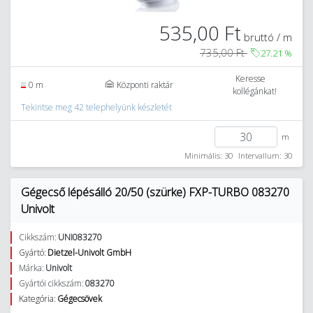
535,00 Ft
bruttó / m
735,00 Ft
27.21
%
Keresse
0 m
Központi raktár
kollégánkat!
Tekintse meg 42 telephelyünk készletét
m
Minimális: 30
Intervallum: 30
Gégecső lépésálló 20/50 (szürke) FXP-TURBO 083270
Univolt
Cikkszám:
UNI083270
Gyártó:
Dietzel-Univolt GmbH
Márka:
Univolt
Gyártói cikkszám:
083270
Kategória:
Gégecsövek