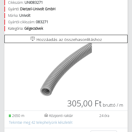
Cikkszám:
UNI083271
Gyártó:
Dietzel-Univolt GmbH
Márka:
Univolt
Gyártói cikkszám:
083271
Kategória:
Gégecsövek
Hozzáadás az összehasonlításhoz
305,00 Ft
bruttó / m
2650 m
Központi raktár
24 óra
Tekintse meg 42 telephelyünk készletét