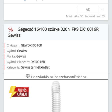
m
Minimális: 50
Intervallum: 50
Gégecső 16/100 szürke 320N FK9 DX10016R
Gewiss
Cikkszám:
GEWDX10016R
Gyártó:
Gewiss
Márka:
Gewiss
Gyártói cikkszám:
DX10016R
Kategória:
Gewiss termékkínálat
Hozzáadás az összehasonlításhoz