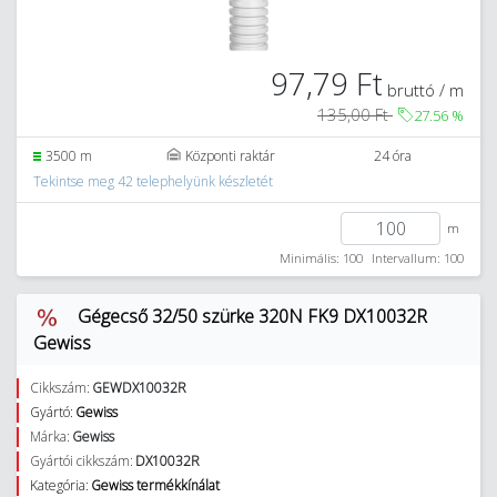
97,79 Ft
bruttó / m
135,00 Ft
27.56
%
3500 m
Központi raktár
24 óra
Tekintse meg 42 telephelyünk készletét
m
Minimális: 100
Intervallum: 100
Gégecső 32/50 szürke 320N FK9 DX10032R
Gewiss
Cikkszám:
GEWDX10032R
Gyártó:
Gewiss
Márka:
Gewiss
Gyártói cikkszám:
DX10032R
Kategória:
Gewiss termékkínálat