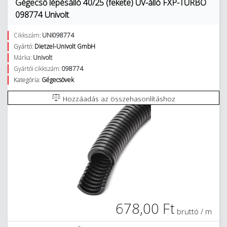
Gégecső lépésálló 40/25 (fekete) UV-álló FXP-TURBO
098774 Univolt
Cikkszám:
UNI098774
Gyártó:
Dietzel-Univolt GmbH
Márka:
Univolt
Gyártói cikkszám:
098774
Kategória:
Gégecsövek
Hozzáadás az összehasonlításhoz
678,00 Ft
bruttó / m