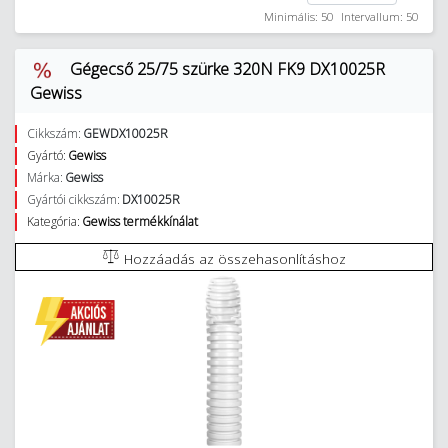
Minimális: 50
Intervallum: 50
Gégecső 25/75 szürke 320N FK9 DX10025R
Gewiss
Cikkszám:
GEWDX10025R
Gyártó:
Gewiss
Márka:
Gewiss
Gyártói cikkszám:
DX10025R
Kategória:
Gewiss termékkínálat
Hozzáadás az összehasonlításhoz