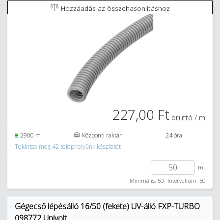
Hozzáadás az összehasonlításhoz
227,00 Ft
bruttó / m
2900 m
Központi raktár
24 óra
Tekintse meg 42 telephelyünk készletét
m
Minimális: 50
Intervallum: 50
Gégecső lépésálló 16/50 (fekete) UV-álló FXP-TURBO
098772 Univolt