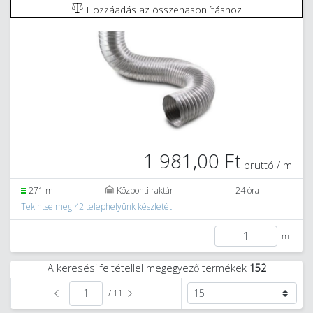
Hozzáadás az összehasonlításhoz
1 981,00 Ft
bruttó / m
271 m
Központi raktár
24 óra
Tekintse meg 42 telephelyünk készletét
m
A keresési feltétellel megegyező termékek
152
/ 11