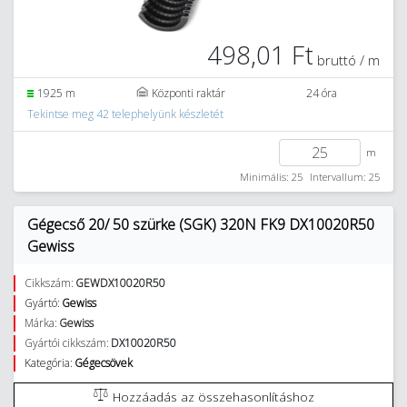
498,01 Ft
bruttó / m
1925 m
Központi raktár
24 óra
Tekintse meg 42 telephelyünk készletét
m
Minimális: 25
Intervallum: 25
Gégecső 20/ 50 szürke (SGK) 320N FK9 DX10020R50
Gewiss
Cikkszám:
GEWDX10020R50
Gyártó:
Gewiss
Márka:
Gewiss
Gyártói cikkszám:
DX10020R50
Kategória:
Gégecsövek
Hozzáadás az összehasonlításhoz