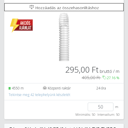
Hozzáadás az összehasonlításhoz
295,00 Ft
bruttó / m
405,00 Ft
27.16
%
4550 m
Központi raktár
24 óra
Tekintse meg 42 telephelyünk készletét
m
Minimális: 50
Intervallum: 50