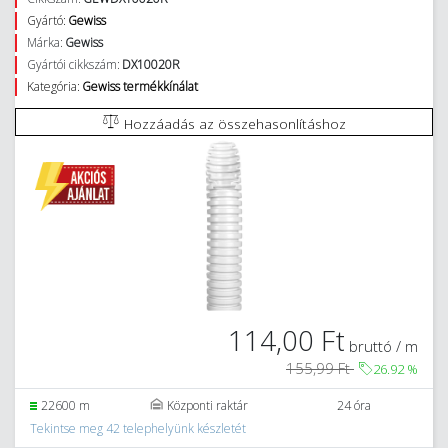
Gyártó:
Gewiss
Márka:
Gewiss
Gyártói cikkszám:
DX10020R
Kategória:
Gewiss termékkínálat
Hozzáadás az összehasonlításhoz
114,00 Ft
bruttó / m
155,99 Ft
26.92
%
22600 m
Központi raktár
24 óra
Tekintse meg 42 telephelyünk készletét