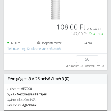
108,00 Ft
bruttó / m
147,00 Ft
26.53
%
3200 m
Központi raktár
24 óra
Tekintse meg 42 telephelyünk készletét
m
Minimális: 50
Intervallum: 50
Fém gégecső V-23 belső átmérő (0)
Cikkszám:
MEZ008
Gyártó:
Mezőhegyesi Fémipari
Gyártói cikkszám:
N/A
Kategória:
Gégecsövek