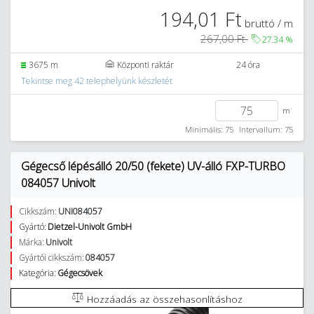
194,01 Ft
bruttó / m
267,00 Ft
27.34
%
3675 m
Központi raktár
24 óra
Tekintse meg 42 telephelyünk készletét
m
Minimális: 75
Intervallum: 75
Gégecső lépésálló 20/50 (fekete) UV-álló FXP-TURBO
084057 Univolt
Cikkszám:
UNI084057
Gyártó:
Dietzel-Univolt GmbH
Márka:
Univolt
Gyártói cikkszám:
084057
Kategória:
Gégecsövek
Hozzáadás az összehasonlításhoz