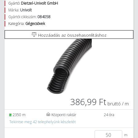
Gyártó:
Dietzel-Univolt GmbH
Márka:
Univolt
Gyártói cikkszám:
084058
Kategória:
Gégecsövek
Hozzáadás az összehasonlításhoz
386,99 Ft
bruttó / m
2350 m
Központi raktár
24 óra
Tekintse meg 42 telephelyünk készletét
m