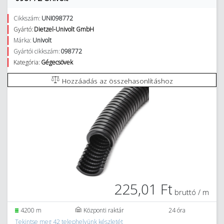
Cikkszám:
UNI098772
Gyártó:
Dietzel-Univolt GmbH
Márka:
Univolt
Gyártói cikkszám:
098772
Kategória:
Gégecsövek
Hozzáadás az összehasonlításhoz
225,01 Ft
bruttó / m
4200 m
Központi raktár
24 óra
Tekintse meg 42 telephelyünk készletét