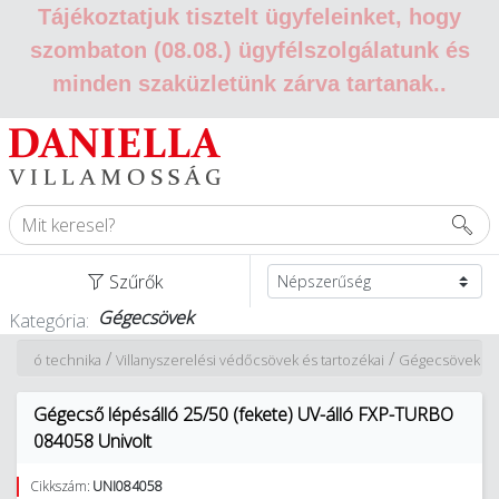
Tájékoztatjuk tisztelt ügyfeleinket, hogy
szombaton (08.08.) ügyfélszolgálatunk és
minden szaküzletünk zárva tartanak.
.
Szűrők
Gégecsövek
Kategória:
/
/
talláció technika
Villanyszerelési védőcsövek és tartozékai
Gégecsövek
Gégecső lépésálló 25/50 (fekete) UV-álló FXP-TURBO
084058 Univolt
Cikkszám:
UNI084058