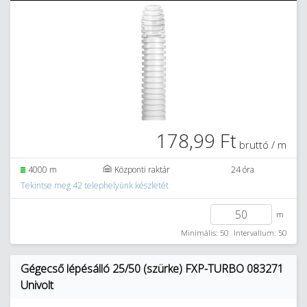
178,99 Ft
bruttó / m
4000 m
Központi raktár
24 óra
Tekintse meg 42 telephelyünk készletét
m
Minimális: 50
Intervallum: 50
Gégecső lépésálló 25/50 (szürke) FXP-TURBO 083271
Univolt