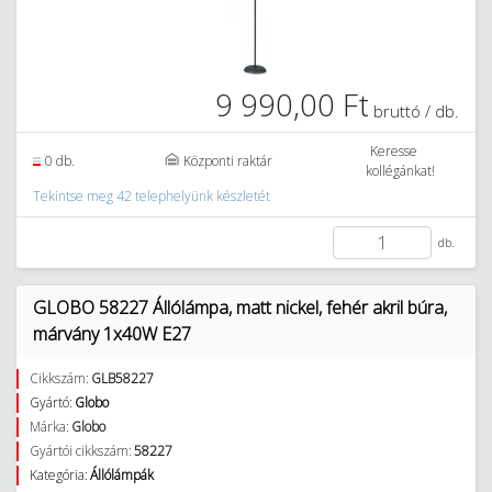
9 990,00 Ft
bruttó / db.
Keresse
0 db.
Központi raktár
kollégánkat!
Tekintse meg 42 telephelyünk készletét
db.
GLOBO 58227 Állólámpa, matt nickel, fehér akril búra,
márvány 1x40W E27
Cikkszám:
GLB58227
Gyártó:
Globo
Márka:
Globo
Gyártói cikkszám:
58227
Kategória:
Állólámpák