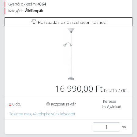
Gyártói cikkszám:
4064
Kategória:
Állólámpák
Hozzáadás az összehasonlításhoz
16 990,00 Ft
bruttó / db.
Keresse
0 db.
Központi raktár
kollégánkat!
Tekintse meg 42 telephelyünk készletét
db.