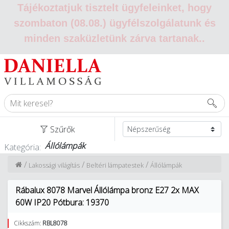
Tájékoztatjuk tisztelt ügyfeleinket, hogy
szombaton (08.08.) ügyfélszolgálatunk és
minden szaküzletünk zárva tartanak.
.
Szűrők
Állólámpák
Kategória:
/
/
/
Lakossági világítás
Beltéri lámpatestek
Állólámpák
Rábalux 8078 Marvel Állólámpa bronz E27 2x MAX
60W IP20 Pótbura: 19370
Cikkszám:
RBL8078