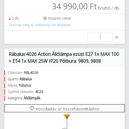
34 990,00 Ft
bruttó / db.
0 db.
Központi raktár
Tekintse meg 42 telephelyünk készletét
db.
Rábalux 4026 Action Állólámpa ezüst E27 1x MAX 100
+ E14 1x MAX 25W IP20 Pótbura: 9809, 9808
Cikkszám:
RBL4026
Gyártó:
Rábalux
Márka:
Rábalux
Gyártói cikkszám:
4026
Kategória:
Állólámpák
Hozzáadás az összehasonlításhoz