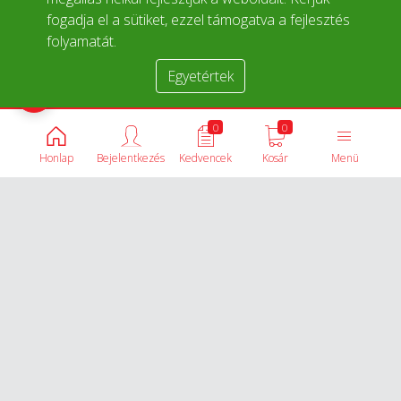
fogadja el a sütiket, ezzel támogatva a fejlesztés
folyamatát.
Egyetértek
Termékek összehasonlítása
0
0
Honlap
Bejelentkezés
Kedvencek
Kosár
Menü