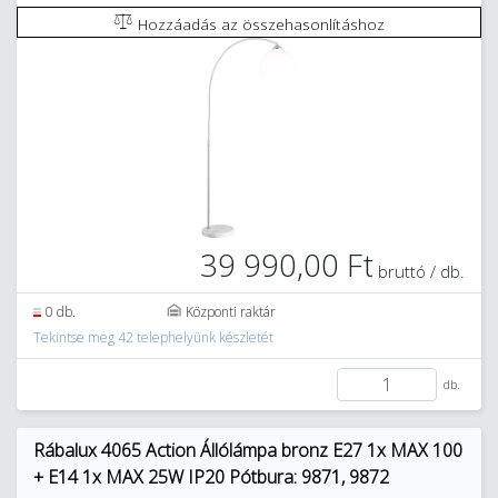
Hozzáadás az összehasonlításhoz
39 990,00 Ft
bruttó / db.
0 db.
Központi raktár
Tekintse meg 42 telephelyünk készletét
db.
Rábalux 4065 Action Állólámpa bronz E27 1x MAX 100
+ E14 1x MAX 25W IP20 Pótbura: 9871, 9872