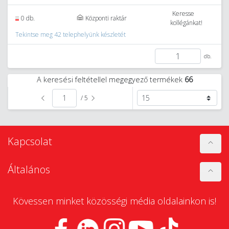
Keresse
0 db.
Központi raktár
kollégánkat!
Tekintse meg 42 telephelyünk készletét
db.
A keresési feltétellel megegyező termékek
66
/ 5
Kapcsolat
Általános
Kövessen minket közösségi média oldalainkon is!