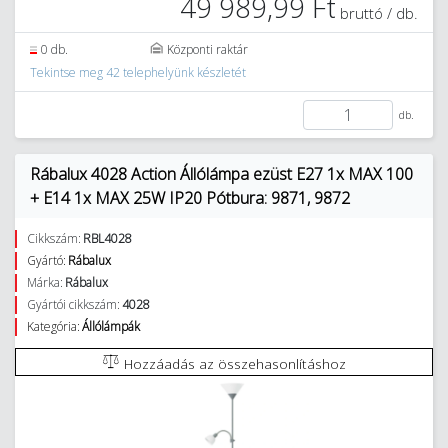
49 989,99 Ft
bruttó / db.
0 db.
Központi raktár
Tekintse meg 42 telephelyünk készletét
db.
Rábalux 4028 Action Állólámpa ezüst E27 1x MAX 100
+ E14 1x MAX 25W IP20 Pótbura: 9871, 9872
Cikkszám:
RBL4028
Gyártó:
Rábalux
Márka:
Rábalux
Gyártói cikkszám:
4028
Kategória:
Állólámpák
Hozzáadás az összehasonlításhoz