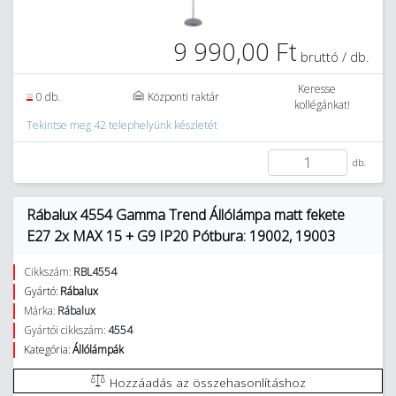
9 990,00 Ft
bruttó / db.
Keresse
0 db.
Központi raktár
kollégánkat!
Tekintse meg 42 telephelyünk készletét
db.
Rábalux 4554 Gamma Trend Állólámpa matt fekete
E27 2x MAX 15 + G9 IP20 Pótbura: 19002, 19003
Cikkszám:
RBL4554
Gyártó:
Rábalux
Márka:
Rábalux
Gyártói cikkszám:
4554
Kategória:
Állólámpák
Hozzáadás az összehasonlításhoz