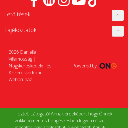
Letöltések
Tájékoztatók
2026 Daniella
Villamosság |
Nagykereskedelmi és
Powered by
Kiskereskedelmi
Webáruház
Tisztelt Látogató! Annak érdekében, hogy Önnek
zökkenőmentes böngészésben legyen része,
megállás nélkül fejlesztjük a weboldalt. Kérjük