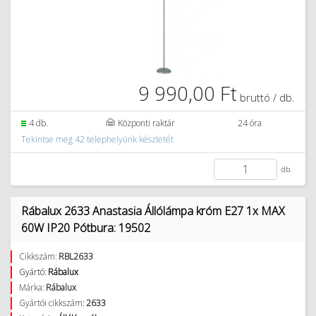
9 990,00 Ft
bruttó / db.
4 db.
Központi raktár
24 óra
Tekintse meg 42 telephelyünk készletét
db.
Rábalux 2633 Anastasia Állólámpa króm E27 1x MAX
60W IP20 Pótbura: 19502
Cikkszám:
RBL2633
Gyártó:
Rábalux
Márka:
Rábalux
Gyártói cikkszám:
2633