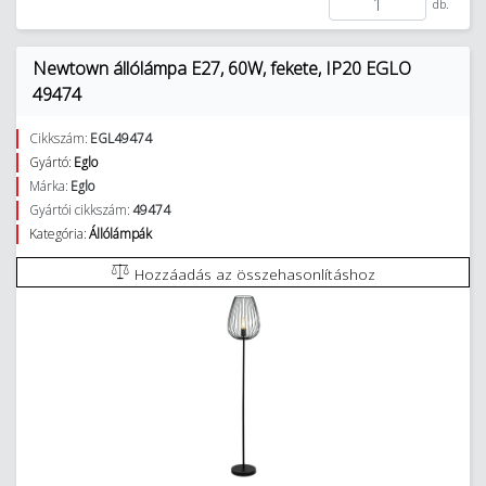
db.
Newtown állólámpa E27, 60W, fekete, IP20 EGLO
49474
Cikkszám:
EGL49474
Gyártó:
Eglo
Márka:
Eglo
Gyártói cikkszám:
49474
Kategória:
Állólámpák
Hozzáadás az összehasonlításhoz