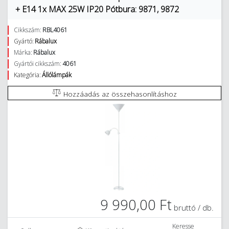
+ E14 1x MAX 25W IP20 Pótbura: 9871, 9872
Cikkszám:
RBL4061
Gyártó:
Rábalux
Márka:
Rábalux
Gyártói cikkszám:
4061
Kategória:
Állólámpák
Hozzáadás az összehasonlításhoz
9 990,00 Ft
bruttó / db.
Keresse