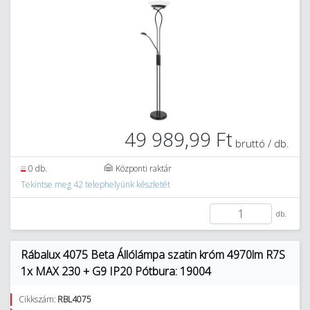
49 989,99 Ft
bruttó / db.
0 db.
Központi raktár
Tekintse meg 42 telephelyünk készletét
db.
Rábalux 4075 Beta Állólámpa szatin króm 4970lm R7S
1x MAX 230 + G9 IP20 Pótbura: 19004
Cikkszám:
RBL4075