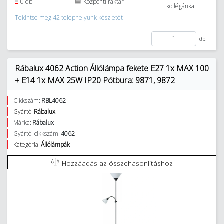
0 db.
Központi raktár
kollégánkat!
Tekintse meg 42 telephelyünk készletét
db.
Rábalux 4062 Action Állólámpa fekete E27 1x MAX 100
+ E14 1x MAX 25W IP20 Pótbura: 9871, 9872
Cikkszám:
RBL4062
Gyártó:
Rábalux
Márka:
Rábalux
Gyártói cikkszám:
4062
Kategória:
Állólámpák
Hozzáadás az összehasonlításhoz