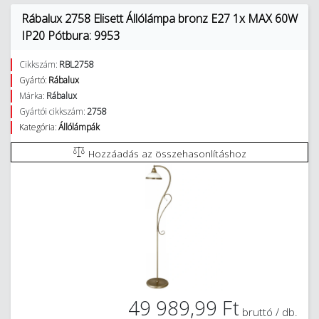
Rábalux 2758 Elisett Állólámpa bronz E27 1x MAX 60W
IP20 Pótbura: 9953
Cikkszám:
RBL2758
Gyártó:
Rábalux
Márka:
Rábalux
Gyártói cikkszám:
2758
Kategória:
Állólámpák
Hozzáadás az összehasonlításhoz
49 989,99 Ft
bruttó / db.