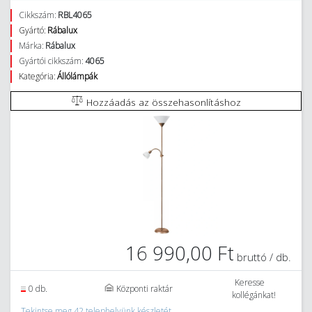
Cikkszám:
RBL4065
Gyártó:
Rábalux
Márka:
Rábalux
Gyártói cikkszám:
4065
Kategória:
Állólámpák
Hozzáadás az összehasonlításhoz
16 990,00 Ft
bruttó / db.
Keresse
0 db.
Központi raktár
kollégánkat!
Tekintse meg 42 telephelyünk készletét