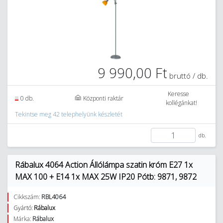
9 990,00 Ft
bruttó / db.
Keresse
0 db.
Központi raktár
kollégánkat!
Tekintse meg 42 telephelyünk készletét
db.
Rábalux 4064 Action Állólámpa szatin króm E27 1x
MAX 100 + E14 1x MAX 25W IP20 Pótb: 9871, 9872
Cikkszám:
RBL4064
Gyártó:
Rábalux
Márka:
Rábalux