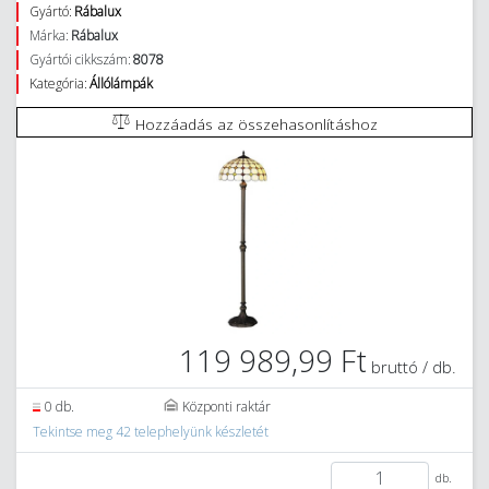
Gyártó:
Rábalux
Márka:
Rábalux
Gyártói cikkszám:
8078
Kategória:
Állólámpák
Hozzáadás az összehasonlításhoz
119 989,99 Ft
bruttó / db.
0 db.
Központi raktár
Tekintse meg 42 telephelyünk készletét
db.