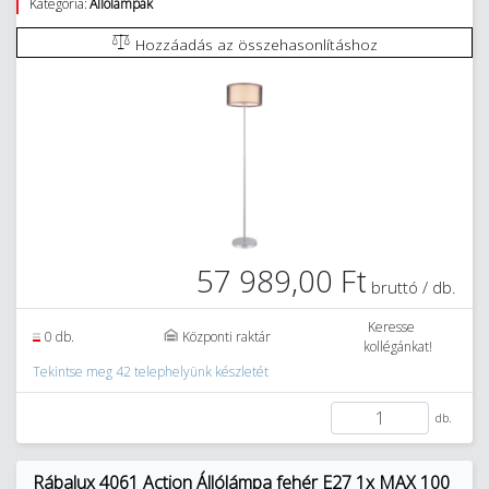
Kategória:
Állólámpák
Hozzáadás az összehasonlításhoz
57 989,00 Ft
bruttó / db.
Keresse
0 db.
Központi raktár
kollégánkat!
Tekintse meg 42 telephelyünk készletét
db.
Rábalux 4061 Action Állólámpa fehér E27 1x MAX 100