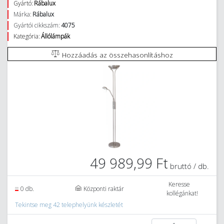
Gyártó:
Rábalux
Márka:
Rábalux
Gyártói cikkszám:
4075
Kategória:
Állólámpák
Hozzáadás az összehasonlításhoz
49 989,99 Ft
bruttó / db.
Keresse
0 db.
Központi raktár
kollégánkat!
Tekintse meg 42 telephelyünk készletét