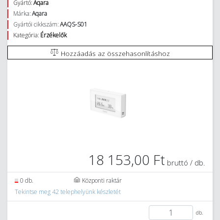
Gyártó:
Aqara
Márka:
Aqara
Gyártói cikkszám:
AAQS-S01
Kategória:
Érzékelők
Hozzáadás az összehasonlításhoz
18 153,00 Ft
bruttó / db.
0 db.
Központi raktár
Tekintse meg 42 telephelyünk készletét
db.