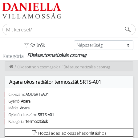
Szűrők
Fűtésautomatizálás csomag
Kategória:
/
/
Okosotthon csomagok
Fűtésautomatizálás csomag
Aqara okos radiátor termosztát SRTS-A01
Cikkszám:
AQUSRTSA01
Gyártó:
Aqara
Márka:
Aqara
Gyártói cikkszám:
SRTS-A01
Kategória:
Termosztátok
Hozzáadás az összehasonlításhoz