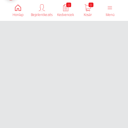
0
0
Honlap
Bejelentkezés
Kedvencek
Kosár
Menü