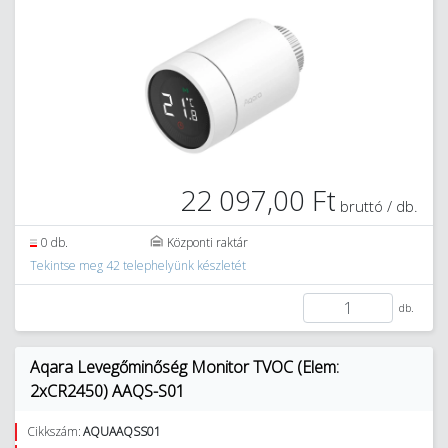
22 097,00 Ft
bruttó / db.
0 db.
Központi raktár
Tekintse meg 42 telephelyünk készletét
db.
Aqara Levegőminőség Monitor TVOC (Elem:
2xCR2450) AAQS-S01
Cikkszám:
AQUAAQSS01