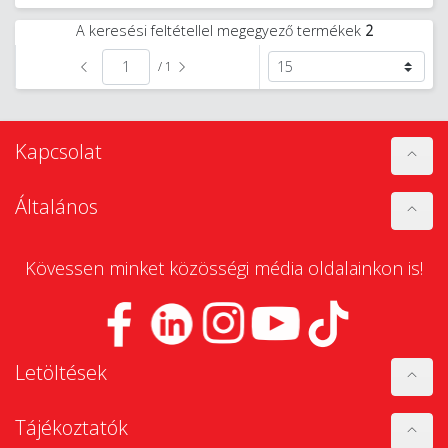
A keresési feltétellel megegyező termékek
2
/ 1
Kapcsolat
Általános
Kövessen minket közösségi média oldalainkon is!
Letöltések
Tájékoztatók