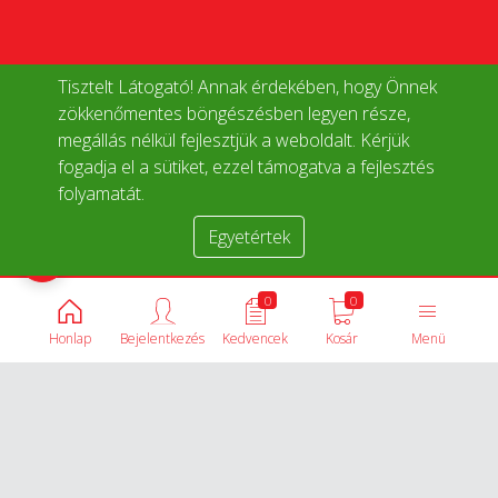
Tisztelt Látogató! Annak érdekében, hogy Önnek
zökkenőmentes böngészésben legyen része,
megállás nélkül fejlesztjük a weboldalt. Kérjük
fogadja el a sütiket, ezzel támogatva a fejlesztés
folyamatát.
Egyetértek
Termékek összehasonlítása
0
0
Honlap
Bejelentkezés
Kedvencek
Kosár
Menü