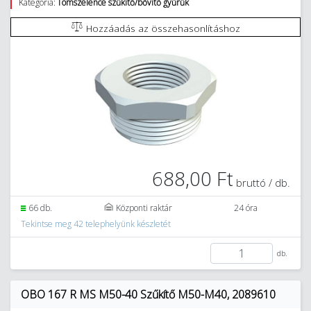
Kategória:
Tömszelence szűkítő/bővítő gyűrűk
Hozzáadás az összehasonlításhoz
688,00 Ft
bruttó / db.
66 db.
Központi raktár
24 óra
Tekintse meg 42 telephelyünk készletét
db.
OBO 167 R MS M50-40 Szűkítő M50-M40, 2089610