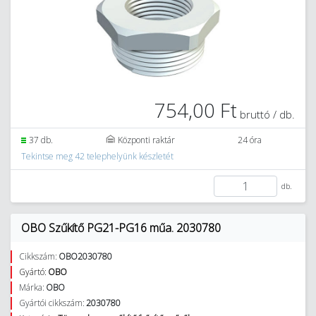
754,00 Ft
bruttó / db.
37 db.
Központi raktár
24 óra
Tekintse meg 42 telephelyünk készletét
db.
OBO Szűkítő PG21-PG16 műa. 2030780
Cikkszám:
OBO2030780
Gyártó:
OBO
Márka:
OBO
Gyártói cikkszám:
2030780