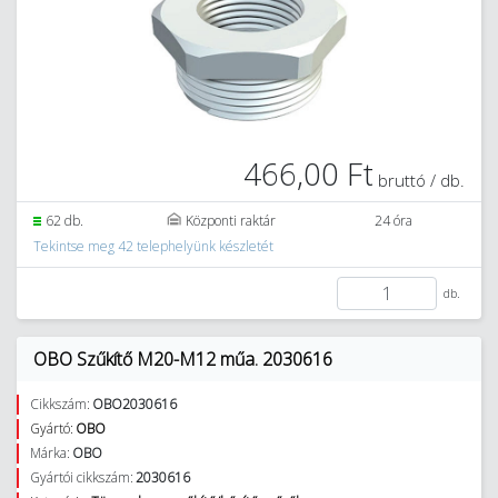
466,00 Ft
bruttó / db.
62 db.
Központi raktár
24 óra
Tekintse meg 42 telephelyünk készletét
db.
OBO Szűkítő M20-M12 műa. 2030616
Cikkszám:
OBO2030616
Gyártó:
OBO
Márka:
OBO
Gyártói cikkszám:
2030616