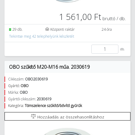
1 561,00 Ft
bruttó / db.
29 db.
Központi raktár
24 óra
Tekintse meg 42 telephelyünk készletét
db.
OBO szűkítő M20-M16 műa. 2030619
Cikkszám:
OBO2030619
Gyártó:
OBO
Márka:
OBO
Gyártói cikkszám:
2030619
Kategória:
Tömszelence szűkítő/bővítő gyűrűk
Hozzáadás az összehasonlításhoz