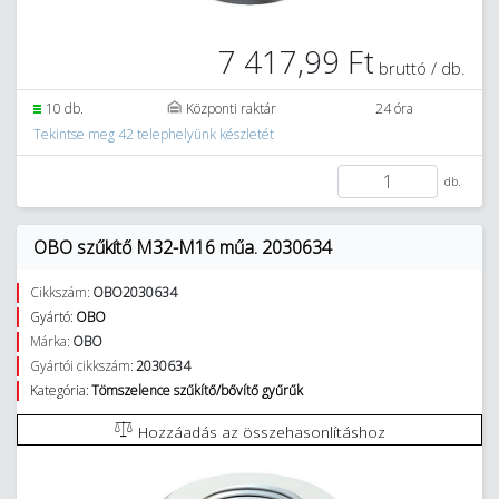
7 417,99 Ft
bruttó / db.
10 db.
Központi raktár
24 óra
Tekintse meg 42 telephelyünk készletét
db.
OBO szűkítő M32-M16 műa. 2030634
Cikkszám:
OBO2030634
Gyártó:
OBO
Márka:
OBO
Gyártói cikkszám:
2030634
Kategória:
Tömszelence szűkítő/bővítő gyűrűk
Hozzáadás az összehasonlításhoz