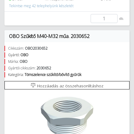
Tekintse meg 42 telephelyünk készletét
db.
OBO Szűkítő M40-M32 műa. 2030652
Cikkszám:
OBO2030652
Gyártó:
OBO
Márka:
OBO
Gyártói cikkszám:
2030652
Kategória:
Tömszelence szűkítő/bővítő gyűrűk
Hozzáadás az összehasonlításhoz