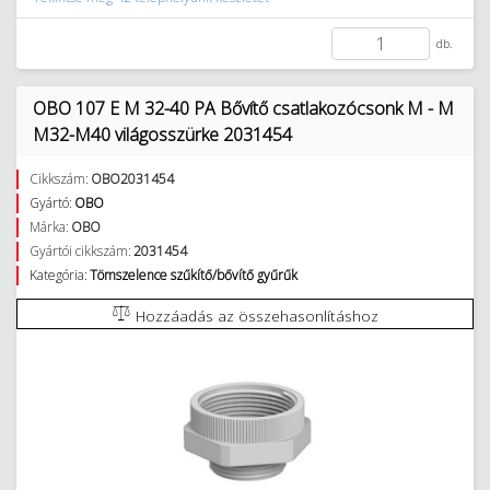
db.
OBO 107 E M 32-40 PA Bővítő csatlakozócsonk M - M
M32-M40 világosszürke 2031454
Cikkszám:
OBO2031454
Gyártó:
OBO
Márka:
OBO
Gyártói cikkszám:
2031454
Kategória:
Tömszelence szűkítő/bővítő gyűrűk
Hozzáadás az összehasonlításhoz