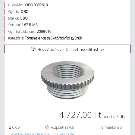
Cikkszám:
OBO2089610
Gyártó:
OBO
Márka:
OBO
Sorozat:
167 R MS
Gyártói cikkszám:
2089610
Kategória:
Tömszelence szűkítő/bővítő gyűrűk
Hozzáadás az összehasonlításhoz
4 727,00 Ft
bruttó / db.
0 db.
Központi raktár
9 munkanap
Tekintse meg 42 telephelyünk készletét