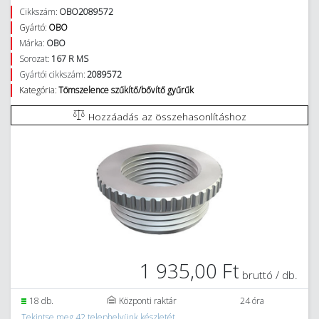
Cikkszám:
OBO2089572
Gyártó:
OBO
Márka:
OBO
Sorozat:
167 R MS
Gyártói cikkszám:
2089572
Kategória:
Tömszelence szűkítő/bővítő gyűrűk
Hozzáadás az összehasonlításhoz
1 935,00 Ft
bruttó / db.
18 db.
Központi raktár
24 óra
Tekintse meg 42 telephelyünk készletét