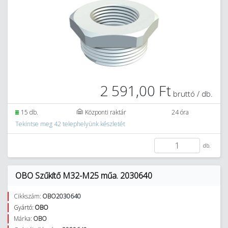
2 591,00 Ft
bruttó / db.
15 db.
Központi raktár
24 óra
Tekintse meg 42 telephelyünk készletét
db.
OBO Szűkítő M32-M25 műa. 2030640
Cikkszám:
OBO2030640
Gyártó:
OBO
Márka:
OBO