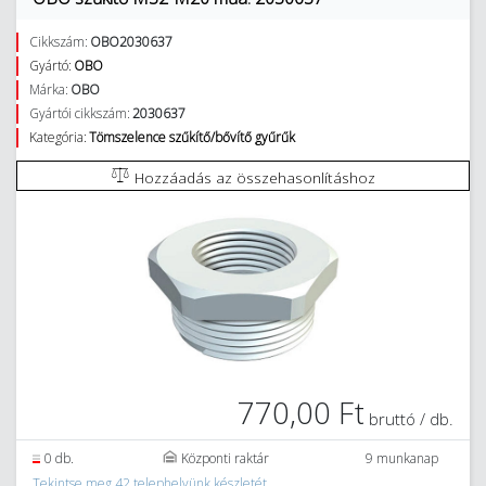
Cikkszám:
OBO2030637
Gyártó:
OBO
Márka:
OBO
Gyártói cikkszám:
2030637
Kategória:
Tömszelence szűkítő/bővítő gyűrűk
Hozzáadás az összehasonlításhoz
770,00 Ft
bruttó / db.
0 db.
Központi raktár
9 munkanap
Tekintse meg 42 telephelyünk készletét