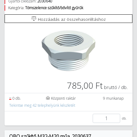
Gyártói cikkszám:
2030640
Kategória:
Tömszelence szűkítő/bővítő gyűrűk
Hozzáadás az összehasonlításhoz
785,00 Ft
bruttó / db.
0 db.
Központi raktár
9 munkanap
Tekintse meg 42 telephelyünk készletét
db.
OBO szűkítő M32-M20 műa. 2030637