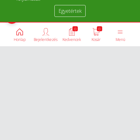
Egyetértek
Termékek összehasonlítása
0
0
Honlap
Bejelentkezés
Kedvencek
Kosár
Menü