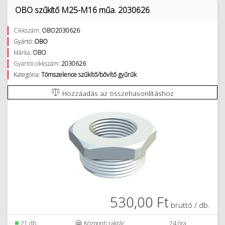
OBO szűkítő M25-M16 műa. 2030626
Cikkszám:
OBO2030626
Gyártó:
OBO
Márka:
OBO
Gyártói cikkszám:
2030626
Kategória:
Tömszelence szűkítő/bővítő gyűrűk
Hozzáadás az összehasonlításhoz
530,00 Ft
bruttó / db.
21 db.
Központi raktár
24 óra