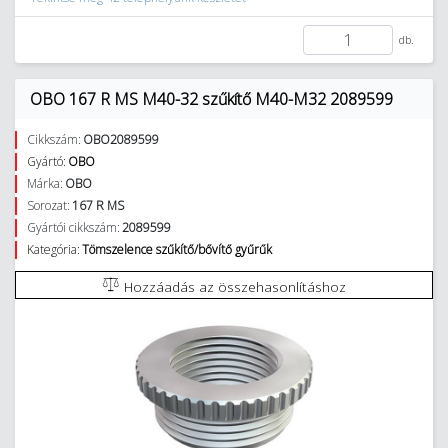
db.
OBO 167 R MS M40-32 szűkítő M40-M32 2089599
Cikkszám:
OBO2089599
Gyártó:
OBO
Márka:
OBO
Sorozat:
167 R MS
Gyártói cikkszám:
2089599
Kategória:
Tömszelence szűkítő/bővítő gyűrűk
Hozzáadás az összehasonlításhoz