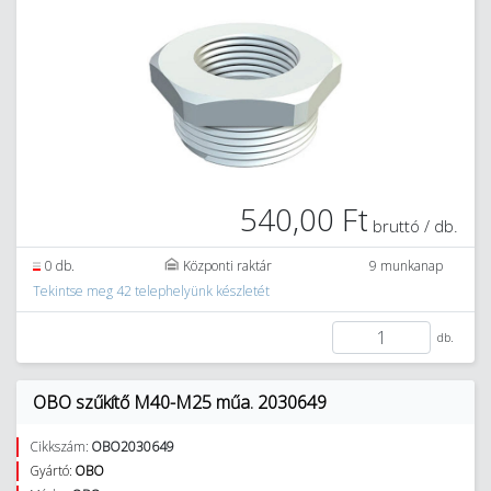
540,00 Ft
bruttó / db.
0 db.
Központi raktár
9 munkanap
Tekintse meg 42 telephelyünk készletét
db.
OBO szűkítő M40-M25 műa. 2030649
Cikkszám:
OBO2030649
Gyártó:
OBO