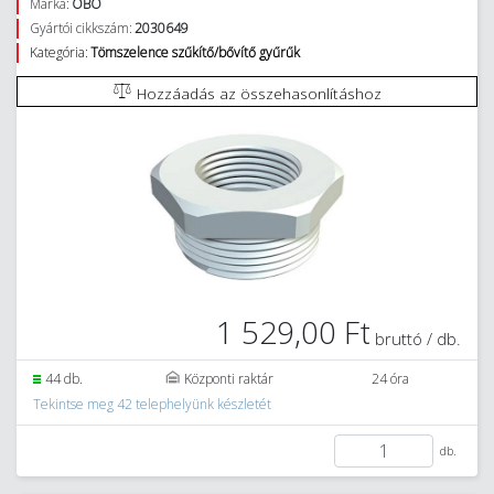
Márka:
OBO
Gyártói cikkszám:
2030649
Kategória:
Tömszelence szűkítő/bővítő gyűrűk
Hozzáadás az összehasonlításhoz
1 529,00 Ft
bruttó / db.
44 db.
Központi raktár
24 óra
Tekintse meg 42 telephelyünk készletét
db.