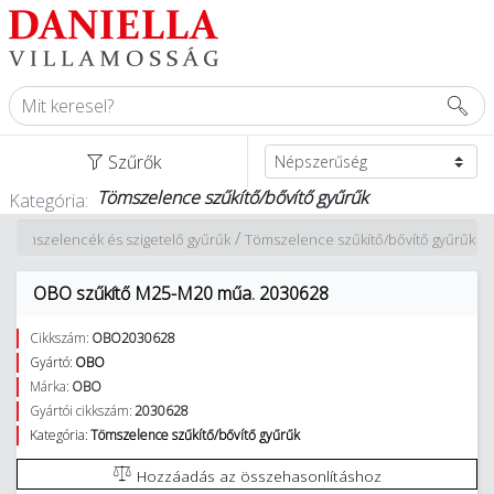
Szűrők
Tömszelence szűkítő/bővítő gyűrűk
Kategória:
/
/
Tömszelencék és szigetelő gyűrűk
Tömszelence szűkítő/bővítő gyűrűk
OBO szűkítő M25-M20 műa. 2030628
Cikkszám:
OBO2030628
Gyártó:
OBO
Márka:
OBO
Gyártói cikkszám:
2030628
Kategória:
Tömszelence szűkítő/bővítő gyűrűk
Hozzáadás az összehasonlításhoz