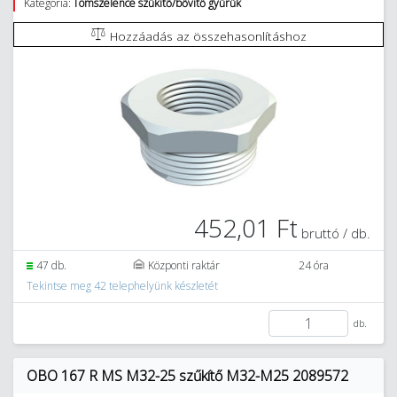
Kategória:
Tömszelence szűkítő/bővítő gyűrűk
Hozzáadás az összehasonlításhoz
452,01 Ft
bruttó / db.
47 db.
Központi raktár
24 óra
Tekintse meg 42 telephelyünk készletét
db.
OBO 167 R MS M32-25 szűkítő M32-M25 2089572