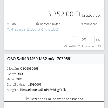
3 352,00 Ft
bruttó / db.
0 db.
Központi raktár
9 munkanap
Tekintse meg 42 telephelyünk készletét
db.
Minimális: 25
Intervallum: 25
OBO Szűkítő M50-M32 műa. 2030661
Cikkszám:
OBO2030661
Gyártó:
OBO
Márka:
OBO
Gyártói cikkszám:
2030661
Kategória:
Tömszelence szűkítő/bővítő gyűrűk
Hozzáadás az összehasonlításhoz