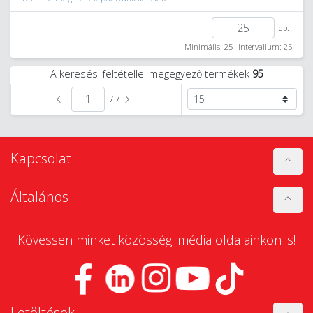
db.
Minimális: 25
Intervallum: 25
A keresési feltétellel megegyező termékek
95
/ 7
Kapcsolat
Általános
Kövessen minket közösségi média oldalainkon is!
Letöltések