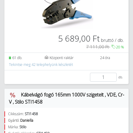
5 689,00 Ft
bruttó / db.
7 111,00 Ft
20
%
61 db.
Központi raktár
24 óra
Tekintse meg 42 telephelyünk készletét
db.
Kábelvágó fogó 165mm 1000V szigetelt , VDE, Cr-
V , Stilo STI1458
Cikkszám:
STI1458
Gyártó:
Daniella
Márka:
Stilo