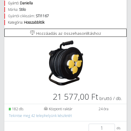
Gyártó:
Daniella
Márka:
Stilo
Gyártói cikkszám:
STI1167
Kategória:
Hosszabbítók
Hozzáadás az összehasonlításhoz
21 577,00 Ft
bruttó / db.
182 db.
Központi raktár
24 óra
Tekintse meg 42 telephelyünk készletét
db.