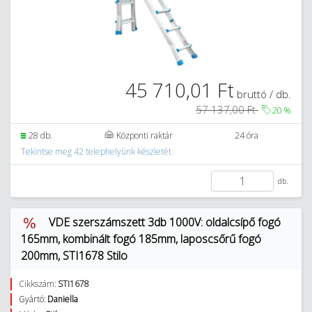
45 710,01 Ft
bruttó / db.
57 137,00 Ft
20
%
28 db.
Központi raktár
24 óra
Tekintse meg 42 telephelyünk készletét
db.
VDE szerszámszett 3db 1000V: oldalcsípő fogó
165mm, kombinált fogó 185mm, laposcsőrű fogó
200mm, STI1678 Stilo
Cikkszám:
STI1678
Gyártó:
Daniella