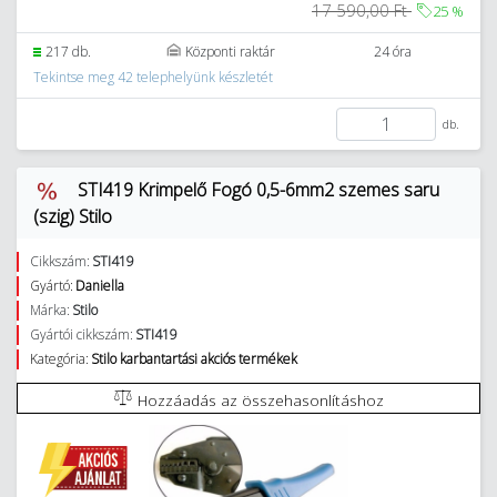
17 590,00 Ft
25
%
217 db.
Központi raktár
24 óra
Tekintse meg 42 telephelyünk készletét
db.
STI419 Krimpelő Fogó 0,5-6mm2 szemes saru
(szig) Stilo
Cikkszám:
STI419
Gyártó:
Daniella
Márka:
Stilo
Gyártói cikkszám:
STI419
Kategória:
Stilo karbantartási akciós termékek
Hozzáadás az összehasonlításhoz