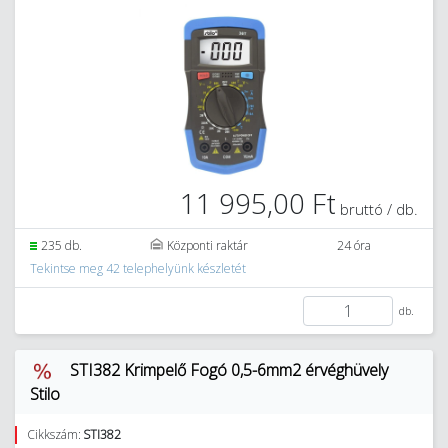
11 995,00 Ft
bruttó / db.
235 db.
Központi raktár
24 óra
Tekintse meg 42 telephelyünk készletét
db.
STI382 Krimpelő Fogó 0,5-6mm2 érvéghüvely
Stilo
Cikkszám:
STI382