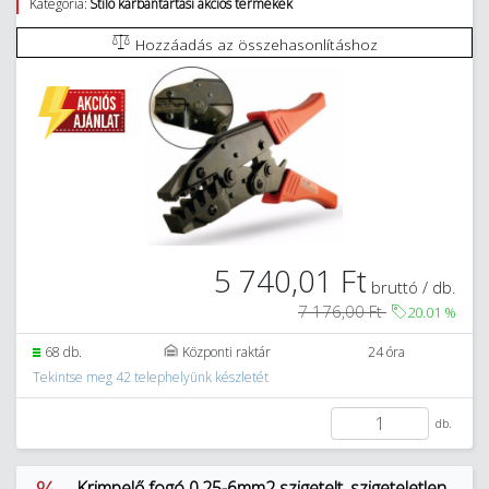
Kategória:
Stilo karbantartási akciós termékek
Hozzáadás az összehasonlításhoz
5 740,01 Ft
bruttó / db.
7 176,00 Ft
20.01
%
68 db.
Központi raktár
24 óra
Tekintse meg 42 telephelyünk készletét
db.
Krimpelő fogó 0,25-6mm2 szigetelt, szigeteletlen