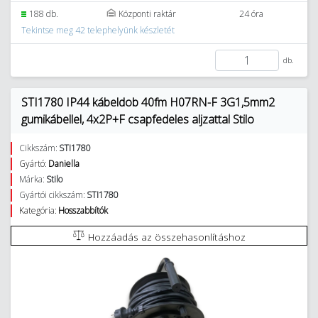
188 db.
Központi raktár
24 óra
Tekintse meg 42 telephelyünk készletét
db.
STI1780 IP44 kábeldob 40fm H07RN-F 3G1,5mm2
gumikábellel, 4x2P+F csapfedeles aljzattal Stilo
Cikkszám:
STI1780
Gyártó:
Daniella
Márka:
Stilo
Gyártói cikkszám:
STI1780
Kategória:
Hosszabbítók
Hozzáadás az összehasonlításhoz