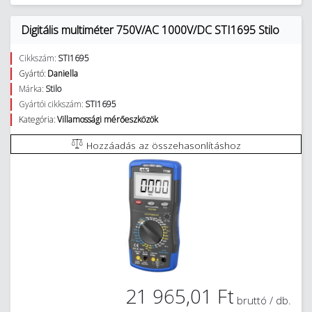
Digitális multiméter 750V/AC 1000V/DC STI1695 Stilo
Cikkszám:
STI1695
Gyártó:
Daniella
Márka:
Stilo
Gyártói cikkszám:
STI1695
Kategória:
Villamossági mérőeszközök
Hozzáadás az összehasonlításhoz
21 965,01 Ft
bruttó / db.