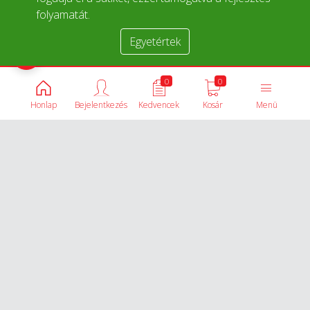
folyamatát.
Egyetértek
Termékek összehasonlítása
0
0
Honlap
Bejelentkezés
Kedvencek
Kosár
Menü