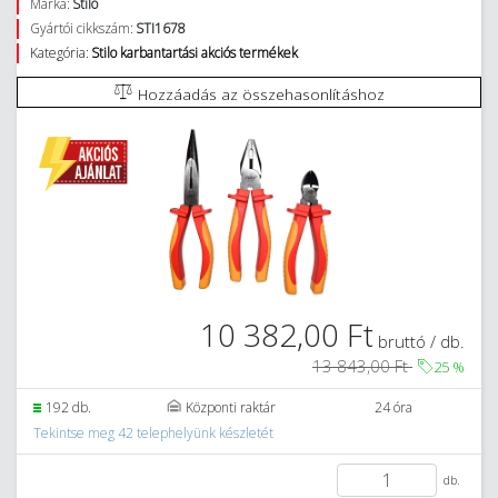
Márka:
Stilo
Gyártói cikkszám:
STI1678
Kategória:
Stilo karbantartási akciós termékek
Hozzáadás az összehasonlításhoz
10 382,00 Ft
bruttó / db.
13 843,00 Ft
25
%
192 db.
Központi raktár
24 óra
Tekintse meg 42 telephelyünk készletét
db.