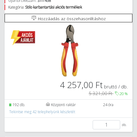
Gyártói cikkszám:
STI1458
Kategória:
Stilo karbantartási akciós termékek
Hozzáadás az összehasonlításhoz
4 257,00 Ft
bruttó / db.
5 321,00 Ft
20
%
192 db.
Központi raktár
24 óra
Tekintse meg 42 telephelyünk készletét
db.