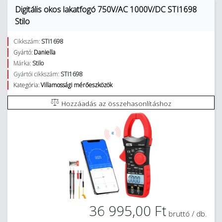
Digitális okos lakatfogó 750V/AC 1000V/DC STI1698
Stilo
Cikkszám:
STI1698
Gyártó:
Daniella
Márka:
Stilo
Gyártói cikkszám:
STI1698
Kategória:
Villamossági mérőeszközök
Hozzáadás az összehasonlításhoz
36 995,00 Ft
bruttó / db.