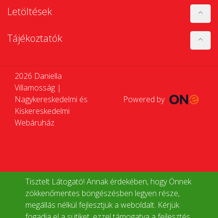
Letöltések
Tájékoztatók
2026 Daniella
Villamosság |
Nagykereskedelmi és
Powered by
Kiskereskedelmi
Webáruház
Tisztelt Látogató! Annak érdekében, hogy Önnek
zökkenőmentes böngészésben legyen része,
megállás nélkül fejlesztjük a weboldalt. Kérjük
fogadja el a sütiket, ezzel támogatva a fejlesztés