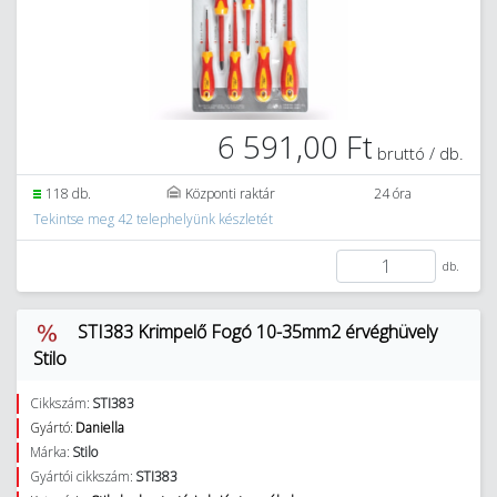
6 591,00 Ft
bruttó / db.
118 db.
Központi raktár
24 óra
Tekintse meg 42 telephelyünk készletét
db.
STI383 Krimpelő Fogó 10-35mm2 érvéghüvely
Stilo
Cikkszám:
STI383
Gyártó:
Daniella
Márka:
Stilo
Gyártói cikkszám:
STI383