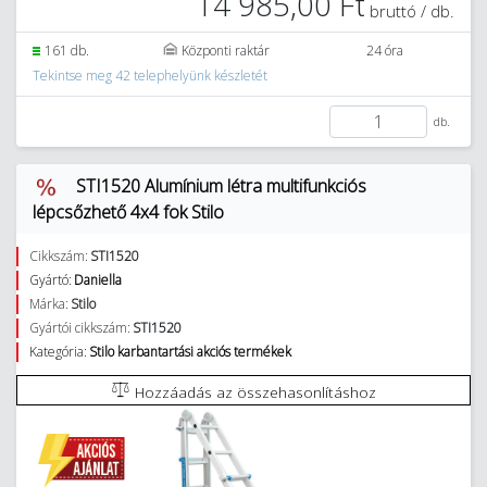
14 985,00 Ft
bruttó / db.
161 db.
Központi raktár
24 óra
Tekintse meg 42 telephelyünk készletét
db.
STI1520 Alumínium létra multifunkciós
lépcsőzhető 4x4 fok Stilo
Cikkszám:
STI1520
Gyártó:
Daniella
Márka:
Stilo
Gyártói cikkszám:
STI1520
Kategória:
Stilo karbantartási akciós termékek
Hozzáadás az összehasonlításhoz