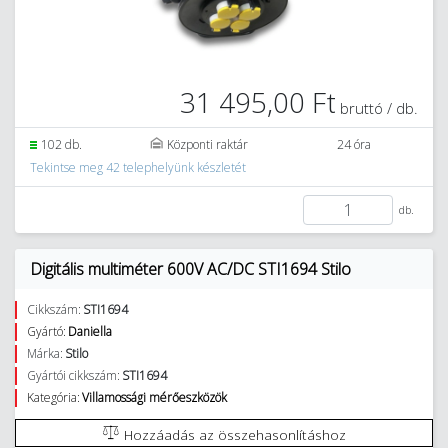
31 495,00 Ft
bruttó / db.
102 db.
Központi raktár
24 óra
Tekintse meg 42 telephelyünk készletét
db.
Digitális multiméter 600V AC/DC STI1694 Stilo
Cikkszám:
STI1694
Gyártó:
Daniella
Márka:
Stilo
Gyártói cikkszám:
STI1694
Kategória:
Villamossági mérőeszközök
Hozzáadás az összehasonlításhoz