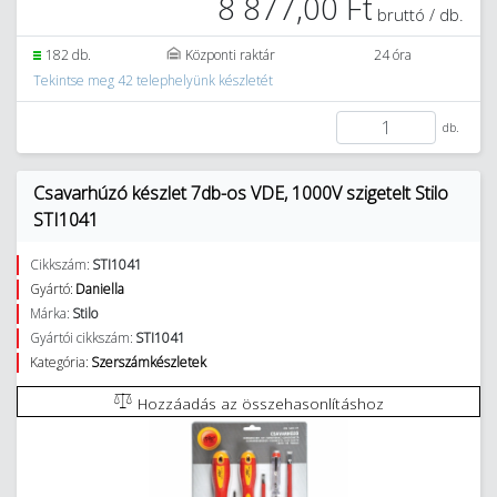
8 877,00 Ft
bruttó / db.
182 db.
Központi raktár
24 óra
Tekintse meg 42 telephelyünk készletét
db.
Csavarhúzó készlet 7db-os VDE, 1000V szigetelt Stilo
STI1041
Cikkszám:
STI1041
Gyártó:
Daniella
Márka:
Stilo
Gyártói cikkszám:
STI1041
Kategória:
Szerszámkészletek
Hozzáadás az összehasonlításhoz