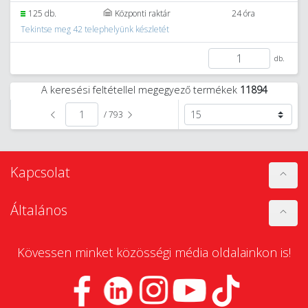
125 db.
Központi raktár
24 óra
Tekintse meg 42 telephelyünk készletét
db.
A keresési feltétellel megegyező termékek
11894
/ 793
Kapcsolat
Általános
Kövessen minket közösségi média oldalainkon is!