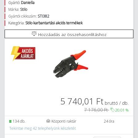
Gyártó:
Daniella
Márka:
Stilo
Gyártói cikkszám:
STI382
Kategória:
Stilo karbantartási akciós termékek
Hozzáadás az összehasonlításhoz
5 740,01 Ft
bruttó / db.
7 176,00 Ft
20.01
%
134 db.
Központi raktár
24 óra
Tekintse meg 42 telephelyünk készletét