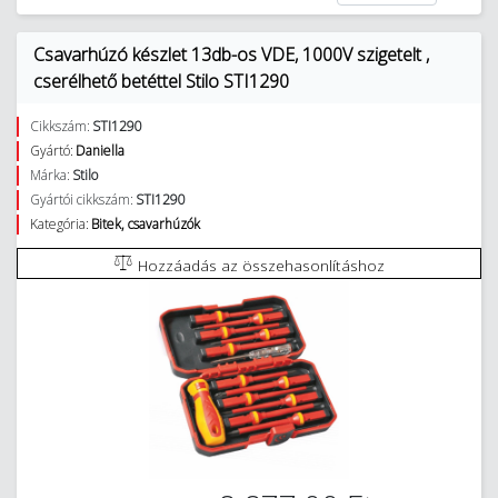
Csavarhúzó készlet 13db-os VDE, 1000V szigetelt ,
cserélhető betéttel Stilo STI1290
Cikkszám:
STI1290
Gyártó:
Daniella
Márka:
Stilo
Gyártói cikkszám:
STI1290
Kategória:
Bitek, csavarhúzók
Hozzáadás az összehasonlításhoz