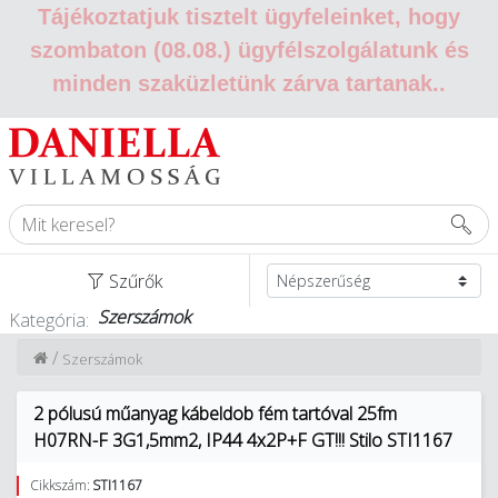
Tájékoztatjuk tisztelt ügyfeleinket, hogy
szombaton (08.08.) ügyfélszolgálatunk és
minden szaküzletünk zárva tartanak.
.
Szűrők
Szerszámok
Kategória:
/
Szerszámok
2 pólusú műanyag kábeldob fém tartóval 25fm
H07RN-F 3G1,5mm2, IP44 4x2P+F GT!!! Stilo STI1167
Cikkszám:
STI1167