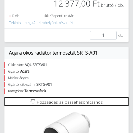
12 377,00 Ft
bruttó / db.
0 db.
Központi raktár
Tekintse meg 42 telephelyünk készletét
db.
Aqara okos radiátor termosztát SRTS-A01
Cikkszám:
AQUSRTSA01
Gyártó:
Aqara
Márka:
Aqara
Gyártói cikkszám:
SRTS-A01
Kategória:
Termosztátok
Hozzáadás az összehasonlításhoz