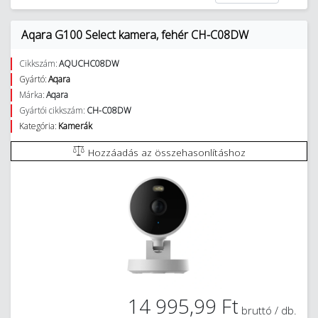
Aqara G100 Select kamera, fehér CH-C08DW
Cikkszám:
AQUCHC08DW
Gyártó:
Aqara
Márka:
Aqara
Gyártói cikkszám:
CH-C08DW
Kategória:
Kamerák
Hozzáadás az összehasonlításhoz
14 995,99 Ft
bruttó / db.