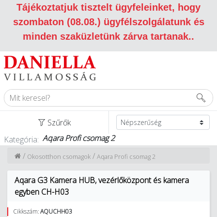
Tájékoztatjuk tisztelt ügyfeleinket, hogy
szombaton (08.08.) ügyfélszolgálatunk és
minden szaküzletünk zárva tartanak.
.
Szűrők
Aqara Profi csomag 2
Kategória:
/
/
Okosotthon csomagok
Aqara Profi csomag 2
Aqara G3 Kamera HUB, vezérlőközpont és kamera
egyben CH-H03
Cikkszám:
AQUCHH03