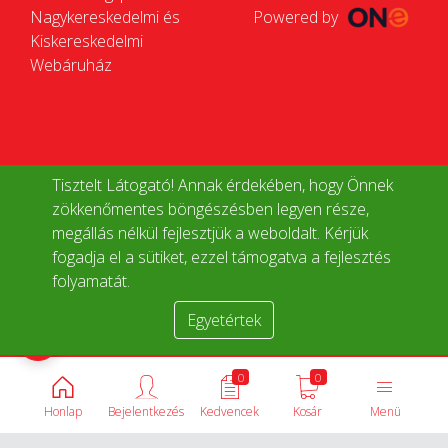
Nagykereskedelmi és
Powered by
Kiskereskedelmi
Webáruház
Tisztelt Látogató! Annak érdekében, hogy Önnek
zökkenőmentes böngészésben legyen része,
megállás nélkül fejlesztjük a weboldalt. Kérjük
fogadja el a sütiket, ezzel támogatva a fejlesztés
folyamatát.
Egyetértek
Termékek összehasonlítása
0
0
Honlap
Bejelentkezés
Kedvencek
Kosár
Menü