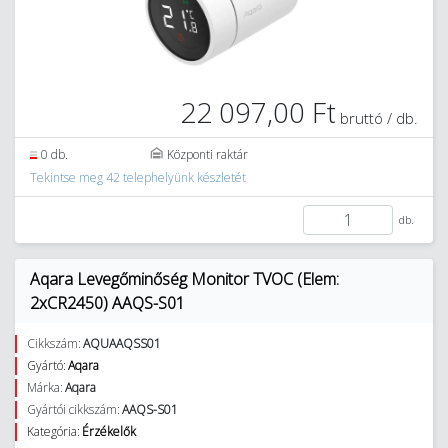
22 097,00 Ft
bruttó / db.
0 db.
Központi raktár
Tekintse meg 42 telephelyünk készletét
db.
Aqara Levegőminőség Monitor TVOC (Elem:
2xCR2450) AAQS-S01
Cikkszám:
AQUAAQSS01
Gyártó:
Aqara
Márka:
Aqara
Gyártói cikkszám:
AAQS-S01
Kategória:
Érzékelők