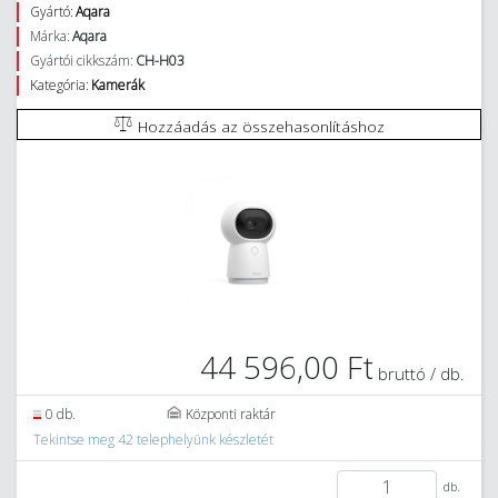
Gyártó:
Aqara
Márka:
Aqara
Gyártói cikkszám:
CH-H03
Kategória:
Kamerák
Hozzáadás az összehasonlításhoz
44 596,00 Ft
bruttó / db.
0 db.
Központi raktár
Tekintse meg 42 telephelyünk készletét
db.