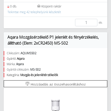
0 db.
Központi raktár
Tekintse meg 42 telephelyünk készletét
db.
Aqara Mozgásérzékelő P1 jelenlét és fényérzékelés,
állítható (Elem: 2xCR2450) MS-S02
Cikkszám:
AQUMSS02
Gyártó:
Aqara
Márka:
Aqara
Gyártói cikkszám:
MS-S02
Kategória:
Mozgás és jelenlétérzékelők
Hozzáadás az összehasonlításhoz