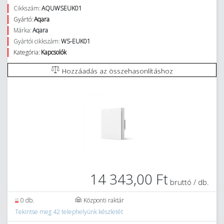
Cikkszám:
AQUWSEUK01
Gyártó:
Aqara
Márka:
Aqara
Gyártói cikkszám:
WS-EUK01
Kategória:
Kapcsolók
Hozzáadás az összehasonlításhoz
14 343,00 Ft
bruttó / db.
0 db.
Központi raktár
Tekintse meg 42 telephelyünk készletét