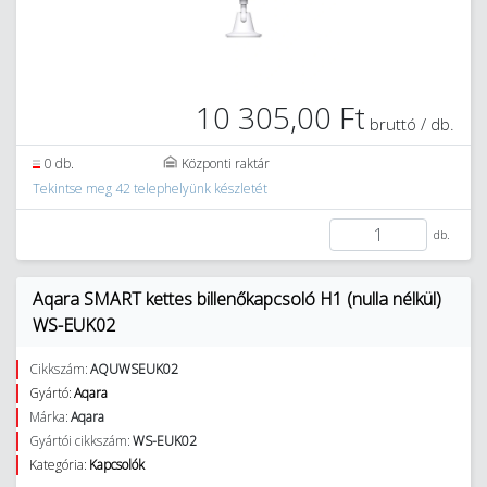
10 305,00 Ft
bruttó / db.
0 db.
Központi raktár
Tekintse meg 42 telephelyünk készletét
db.
Aqara SMART kettes billenőkapcsoló H1 (nulla nélkül)
WS-EUK02
Cikkszám:
AQUWSEUK02
Gyártó:
Aqara
Márka:
Aqara
Gyártói cikkszám:
WS-EUK02
Kategória:
Kapcsolók