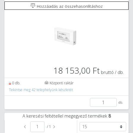
Hozzáadás az összehasonlításhoz
18 153,00 Ft
bruttó / db.
0 db.
Központi raktár
Tekintse meg 42 telephelyünk készletét
db.
A keresési feltétellel megegyező termékek
8
/ 1