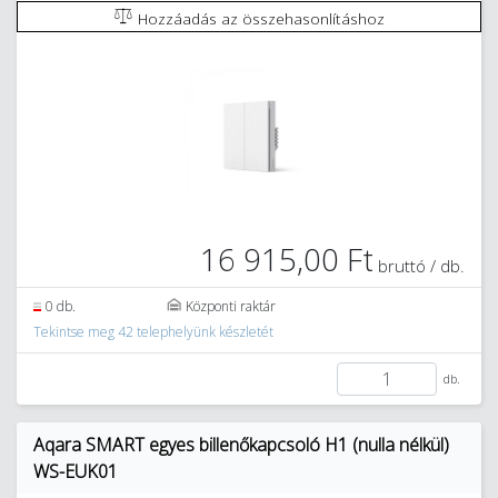
Hozzáadás az összehasonlításhoz
16 915,00 Ft
bruttó / db.
0 db.
Központi raktár
Tekintse meg 42 telephelyünk készletét
db.
Aqara SMART egyes billenőkapcsoló H1 (nulla nélkül)
WS-EUK01