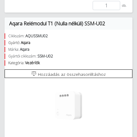
db.
Aqara Relémodul T1 (Nulla nélküli) SSM-U02
Cikkszám:
AQUSSMU02
Gyártó:
Aqara
Márka:
Aqara
Gyártói cikkszám:
SSM-U02
Kategória:
Vezérlők
Hozzáadás az összehasonlításhoz