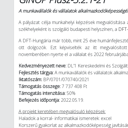
A munkavállalók és vállalatok alkalmazkodóképességén
A pályázat célja munkahelyi képzések megvalósítása a
székhelyeként is szolgáló budapesti helyszínen, a
DFT-
A DFT-Hungária már több, mint 25 éve humánfejlesztésse
ott dolgozók. Ezt képviselték az itt megvalósítot
novemberében nyerte el a vállalat és 2022 februárjába
Kedvezményezett neve:
DL’1 Kereskedelmi és Szolgálta
Fejlesztés tárgya:
A munkavállalók és vállalatok alka
Iktatószám:
BP/0701/070740/2021
Támogatás összege:
7 737 408 Ft
Támogatás intenzitása:
50%
Befejezés időpontja:
2022.05.19.
A projekt keretében megvalósuló képzések:
Haladok a korral- informatikai ismeretek: excel
Korszerű gyakorlat az alkalmazkodóképesség javításár