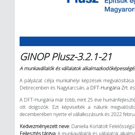
GINOP Plusz-3.2.1-21
A munkavállalók és vállalatok alkalmazkodóképességén
A pályázat célja munkahelyi képzések megvalósítása 
Debrecenben és Nagytarcsán, a
DFT-Hungária Zrt.
és
A DFT-Hungária már több, mint 25 éve humánfejlesztésse
ott dolgozók. Ezt képviselték a nálunk megvalósíto
decemberében nyerte el vállalkozásunk és 2022 februá
Kedvezményezett neve:
Daniella Korlátolt Felelősség
Fejlesztés tárgya:
A munkavállalók és vállalatok alka