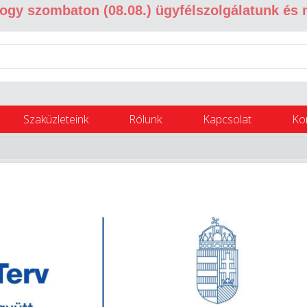
 hogy szombaton (08.08.) ügyfélszolgálatunk és
Szaküzleteink
Rólunk
Kapcsolat
Ko