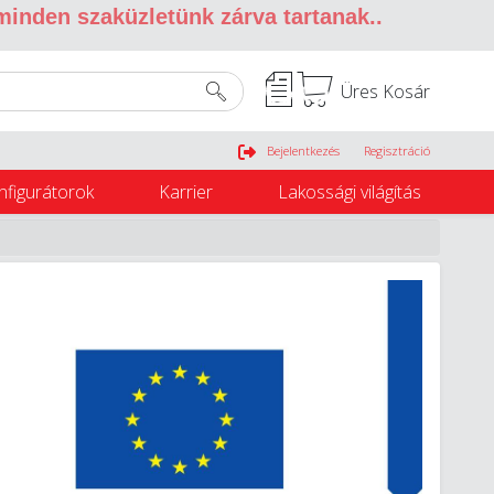
 minden szaküzletünk zárva tartanak.
.
Üres Kosár
Belépés
Bejelentkezés
Regisztráció
nfigurátorok
Karrier
Lakossági világítás