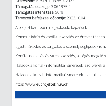
Iktatószám:
BP/0701/082857/2022
Támogatás összege:
3.064.975 Ft
Támogatás intenzitása:
50 %
Tervezett befejezés időpontja:
2023.10.04
A projekt keretében megvalósuló képzések:
Kommunikáció és konfliktuskezelés az értékesítésben
Együttműködés és tárgyalás a személyiségtípusok ism
Konfliktuskezelés és stresszkezelés, a kiégés megelőz
Haladok a korral - informatikai ismeretek: szoftverek
Haladok a korral - informatikai ismeretek: excel (halad
https://www.euprojektek.hu/2dl1