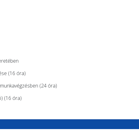
eretében
ése (16 óra)
 a munkavégzésben (24 óra)
ó) (16 óra)