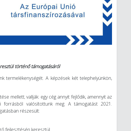
esztül történő támogatásáról
unk termelékenységét. A képzések két telephelyünkön,
 mellett; vallják: egy cég annyit fejlődik, amennyit az
ati forrásból valósítottunk meg. A támogatást 2021.
gatásban részesült:
ő fejlesztésén keresztül