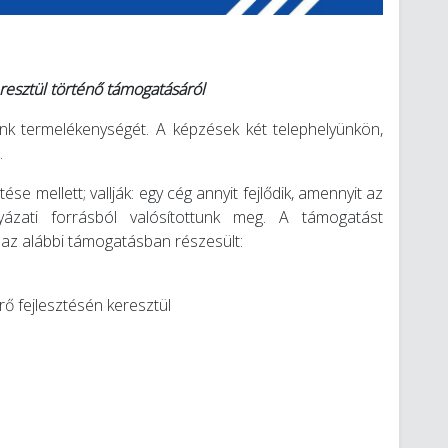
esztül történő támogatásáról
unk termelékenységét. A képzések két telephelyünkön,
.
 mellett; vallják: egy cég annyit fejlődik, amennyit az
lyázati forrásból valósítottunk meg. A támogatást
az alábbi támogatásban részesült:
ő fejlesztésén keresztül