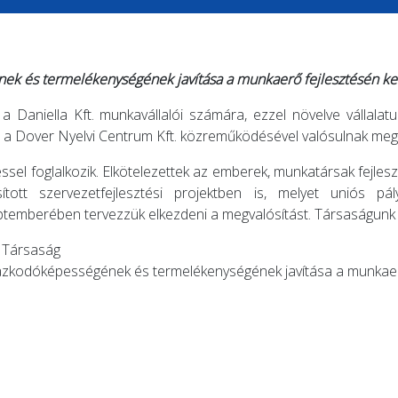
ek és termelékenységének javítása a munkaerő fejlesztésén ker
a Daniella Kft. munkavállalói számára, ezzel növelve vállalat
 a Dover Nyelvi Centrum Kft. közreműködésével valósulnak meg
l foglalkozik. Elkötelezettek az emberek, munkatársak fejlesztése
tott szervezetfejlesztési projektben is, melyet uniós pá
ptemberében tervezzük elkezdeni a megvalósítást. Társaságunk 
ű Társaság
lmazkodóképességének és termelékenységének javítása a munkaer