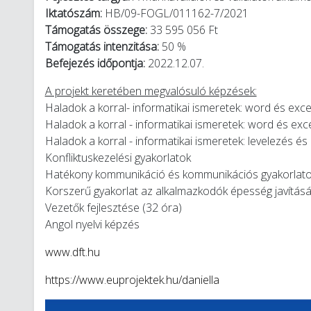
Iktatószám:
HB/09-FOGL/011162-7/2021
Támogatás összege:
33 595 056 Ft
Támogatás intenzitása:
50 %
Befejezés időpontja:
2022.12.07.
A projekt keretében megvalósuló képzések:
Haladok a korral- informatikai ismeretek: word és exce
Haladok a korral - informatikai ismeretek: word és ex
Haladok a korral - informatikai ismeretek: levelezés é
Konfliktuskezelési gyakorlatok
Hatékony kommunikáció és kommunikációs gyakorlat
Korszerű gyakorlat az alkalmazkodók épesség javításá
Vezetők fejlesztése (32 óra)
Angol nyelvi képzés
www.dft.hu
https://www.euprojektek.hu/daniella