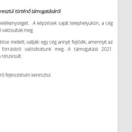
esztül történő támogatásáról
rmelékenységét. A képzések saját telephelyükön, a cég
 valósultak meg.
 mellett; vallják: egy cég annyit fejlődik, amennyit az
ti forrásból valósítottunk meg. A támogatást 2021.
 részesült:
ő fejlesztésén keresztül