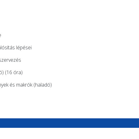
e
ósítás lépései
szervezés
ó) (16 óra)
ények és makrók (haladó)