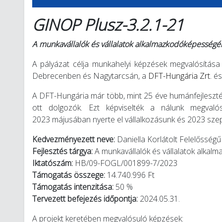
GINOP Plusz-3.2.1-21
A munkavállalók és vállalatok alkalmazkodóképességén
A pályázat célja munkahelyi képzések megvalósítása 
Debrecenben és Nagytarcsán, a
DFT-Hungária Zrt.
és
A DFT-Hungária már több, mint 25 éve humánfejlesztésse
ott dolgozók. Ezt képviselték a nálunk megvalósí
2023 májusában nyerte el vállalkozásunk és 2023 sze
Kedvezményezett neve:
Daniella Korlátolt Felelősség
Fejlesztés tárgya:
A munkavállalók és vállalatok alka
Iktatószám:
HB/09-FOGL/001899-7/2023
Támogatás összege:
14.740.996 Ft
Támogatás intenzitása:
50 %
Tervezett befejezés időpontja:
2024.05.31.
A projekt keretében megvalósuló képzések: