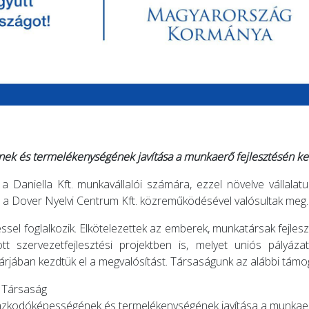
ek és termelékenységének javítása a munkaerő fejlesztésén ker
a Daniella Kft. munkavállalói számára, ezzel növelve vállalat
 a Dover Nyelvi Centrum Kft. közreműködésével valósultak meg.
l foglalkozik. Elkötelezettek az emberek, munkatársak fejlesztése
tt szervezetfejlesztési projektben is, melyet uniós pályáz
rjában kezdtük el a megvalósítást. Társaságunk az alábbi támo
ű Társaság
lmazkodóképességének és termelékenységének javítása a munkaer