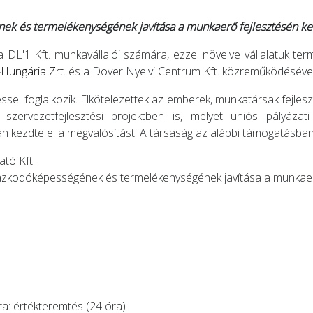
ek és termelékenységének javítása a munkaerő fejlesztésén ker
 DL'1 Kft. munkavállalói számára, ezzel növelve vállalatuk te
Hungária Zrt.
és a Dover Nyelvi Centrum Kft. közreműködésével
l foglalkozik. Elkötelezettek az emberek, munkatársak fejlesztése
t szervezetfejlesztési projektben is, melyet uniós pályáza
n kezdte el a megvalósítást. A társaság az alábbi támogatásban
tó Kft.
lmazkodóképességének és termelékenységének javítása a munkaer
a: értékteremtés (24 óra)