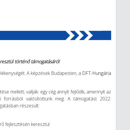
esztül történő támogatásáról
rmelékenységét. A képzések Budapesten, a
DFT-Hungária
 mellett; vallják: egy cég annyit fejlődik, amennyit az
ati forrásból valósítottunk meg. A támogatást 2022.
gatásban részesült:
ő fejlesztésén keresztül