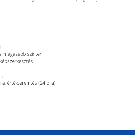
l
cel magasabb szinten
s képszerkesztés
ok
ra: értékteremtés (24 óra)