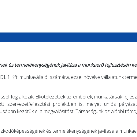
ek és termelékenységének javítása a munkaerő fejlesztésén ker
 DL'1 Kft. munkavállalói számára, ezzel növelve vállalatunk te
l foglalkozik. Elkötelezettek az emberek, munkatársak fejlesztése
tt szervezetfejlesztési projektben is, melyet uniós pályáz
usában kezdtük el a megvalósítást. Társaságunk az alábbi támo
lmazkodóképességének és termelékenységének javítása a munkaer