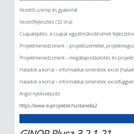
Vezetői szerep és gyakorlat
Vezetőfejlesztés (32 óra)
Csapatépítés: a csapat együttműködésének fejlesztés
Projektmenedzsment – projektszemlélet, projektmegval
Projektmenedzsment – megállapodáskötés és projekt
Haladok a korral – informatikai ismeretek: excel (halad
Haladok a korral – informatikai ismeretek: excelfüggv
Angol nyelvi képzés
https://www.euprojektek.hu/daniella2
GINOP Plusz-3.2.1-21