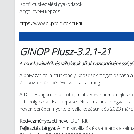
Konfliktuskezelési gyakorlatok
Angol nyelvi képzés
https://www.euprojektek.hu/dl1
GINOP Plusz-3.2.1-21
A munkavállalók és vállalatok alkalmazkodóképességén
A pályázat célja munkahelyi képzések megvalósítása a
Zrt.
közreműködésével valósultak meg.
A DFT-Hungária már több, mint 25 éve humánfejlesztésse
ott dolgozók. Ezt képviselték a nálunk megvalósíto
novemberében nyerte el vállalkozásunk és 2023 márci
Kedvezményezett neve:
DL'1 Kft.
Fejlesztés tárgya:
A munkavállalók és vállalatok alka