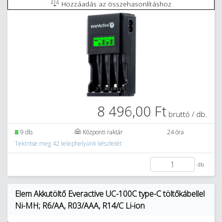
Hozzáadás az összehasonlításhoz
8 496,00 Ft
bruttó / db.
9 db.
Központi raktár
24 óra
Tekintse meg 42 telephelyünk készletét
db.
Elem Akkutöltő Everactive UC-100C type-C töltőkábellel
Ni-MH; R6/AA, R03/AAA, R14/C Li-ion