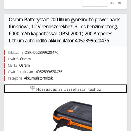
csomag
Osram Batterystart 200 lítium gyorsindító power bank
funkcióval, 12 V rendszerekhez, 3 l-es benzinmotorig,
6000 mAh kapacitással, OBSL200,1) 200 Amperes
Lithium autó indító akkumulátor 4052899620476
Cikkszám:
OSR4052899620476
Gyártó:
Osram
Márka:
Osram
Gyártói cikkszám:
4052899620476
Kategória:
Akkumulátortöltők
Hozzáadás az összehasonlításhoz