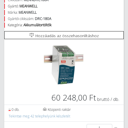
Gyártó:
MEANWELL
Márka:
MEANWELL
Gyártói cikkszám:
DRC-180A
Kategória:
Akkumulátortöltők
Hozzáadás az összehasonlításhoz
60 248,00 Ft
bruttó / db.
0 db.
Központi raktár
Tekintse meg 42 telephelyünk készletét