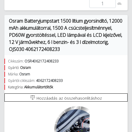
db.
Osram Batteryjumpstart 1500 lítium gyorsindító, 12000
mAh akkumulátorral, 1500 A csúcsteljesítménnyel,
PD60W gyorstöltéssel, LED lámpával és LCD kijelzővel,
12 V járművekhez, 6 l benzin- és 3 l dízelmotorig,
OJS030 4062172408233
Cikkszám:
OSR4062172408233
Gyártó:
Osram
Márka:
Osram
Gyártói cikkszám:
4062172408233
Kategória:
Akkumulátortöltők
Hozzáadás az összehasonlításhoz