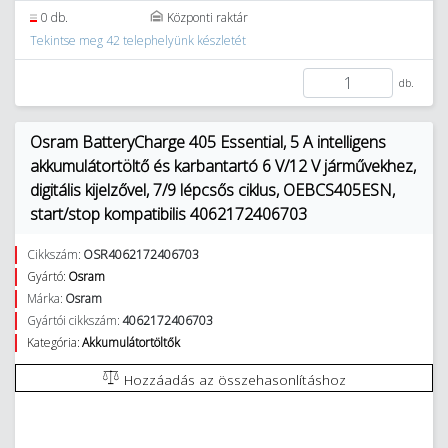
0 db.
Központi raktár
Tekintse meg 42 telephelyünk készletét
db.
Osram BatteryCharge 405 Essential, 5 A intelligens
akkumulátortöltő és karbantartó 6 V/12 V járművekhez,
digitális kijelzővel, 7/9 lépcsős ciklus, OEBCS405ESN,
start/stop kompatibilis 4062172406703
Cikkszám:
OSR4062172406703
Gyártó:
Osram
Márka:
Osram
Gyártói cikkszám:
4062172406703
Kategória:
Akkumulátortöltők
Hozzáadás az összehasonlításhoz