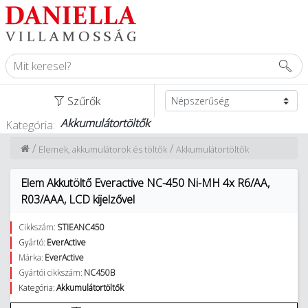
Szűrők
Akkumulátortöltők
Kategória:
/
/
Elemek, akkumulátorok és töltők
Akkumulátortöltők
Elem Akkutöltő Everactive NC-450 Ni-MH 4x R6/AA,
R03/AAA, LCD kijelzővel
Cikkszám:
STIEANC450
Gyártó:
EverActive
Márka:
EverActive
Gyártói cikkszám:
NC450B
Kategória:
Akkumulátortöltők