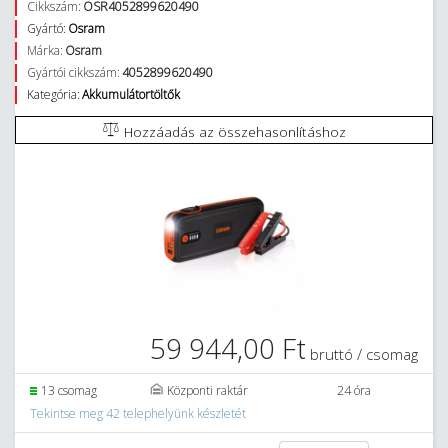
Cikkszám:
OSR4052899620490
Gyártó:
Osram
Márka:
Osram
Gyártói cikkszám:
4052899620490
Kategória:
Akkumulátortöltők
Hozzáadás az összehasonlításhoz
59 944,00 Ft
bruttó / csomag
13 csomag
Központi raktár
24 óra
Tekintse meg 42 telephelyünk készletét