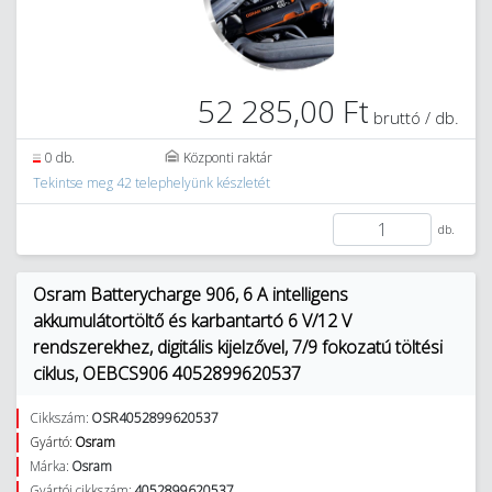
52 285,00 Ft
bruttó / db.
0 db.
Központi raktár
Tekintse meg 42 telephelyünk készletét
db.
Osram Batterycharge 906, 6 A intelligens
akkumulátortöltő és karbantartó 6 V/12 V
rendszerekhez, digitális kijelzővel, 7/9 fokozatú töltési
ciklus, OEBCS906 4052899620537
Cikkszám:
OSR4052899620537
Gyártó:
Osram
Márka:
Osram
Gyártói cikkszám:
4052899620537