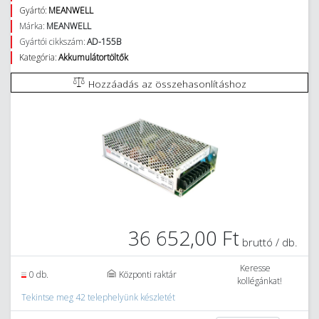
Gyártó:
MEANWELL
Márka:
MEANWELL
Gyártói cikkszám:
AD-155B
Kategória:
Akkumulátortöltők
Hozzáadás az összehasonlításhoz
36 652,00 Ft
bruttó / db.
Keresse
0 db.
Központi raktár
kollégánkat!
Tekintse meg 42 telephelyünk készletét