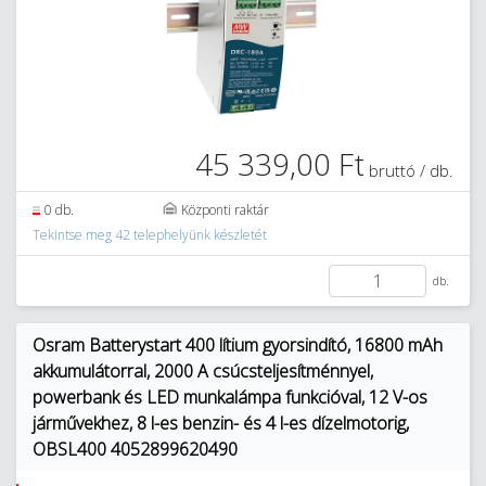
45 339,00 Ft
bruttó / db.
0 db.
Központi raktár
Tekintse meg 42 telephelyünk készletét
db.
Osram Batterystart 400 lítium gyorsindító, 16800 mAh
akkumulátorral, 2000 A csúcsteljesítménnyel,
powerbank és LED munkalámpa funkcióval, 12 V-os
járművekhez, 8 l-es benzin- és 4 l-es dízelmotorig,
OBSL400 4052899620490