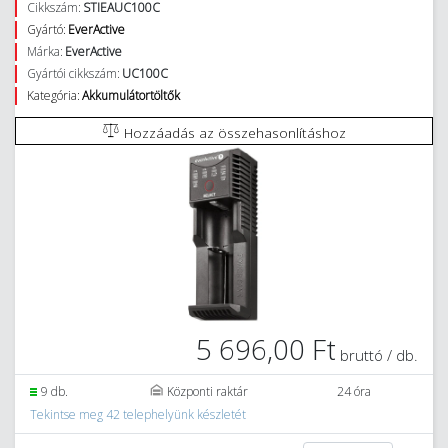
Cikkszám:
STIEAUC100C
Gyártó:
EverActive
Márka:
EverActive
Gyártói cikkszám:
UC100C
Kategória:
Akkumulátortöltők
Hozzáadás az összehasonlításhoz
5 696,00 Ft
bruttó / db.
9 db.
Központi raktár
24 óra
Tekintse meg 42 telephelyünk készletét