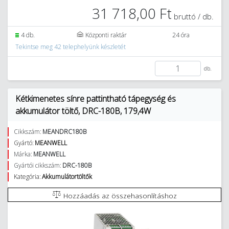
31 718,00 Ft
bruttó / db.
4 db.
Központi raktár
24 óra
Tekintse meg 42 telephelyünk készletét
db.
Kétkimenetes sínre pattintható tápegység és
akkumulátor töltő, DRC-180B, 179,4W
Cikkszám:
MEANDRC180B
Gyártó:
MEANWELL
Márka:
MEANWELL
Gyártói cikkszám:
DRC-180B
Kategória:
Akkumulátortöltők
Hozzáadás az összehasonlításhoz