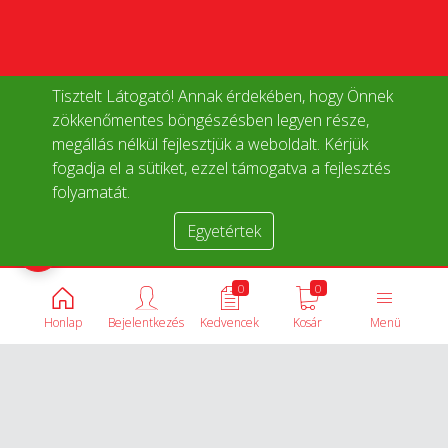
Tisztelt Látogató! Annak érdekében, hogy Önnek
zökkenőmentes böngészésben legyen része,
megállás nélkül fejlesztjük a weboldalt. Kérjük
fogadja el a sütiket, ezzel támogatva a fejlesztés
folyamatát.
Egyetértek
Termékek összehasonlítása
0
0
Honlap
Bejelentkezés
Kedvencek
Kosár
Menü