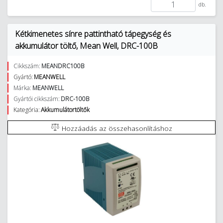
db.
Kétkimenetes sínre pattintható tápegység és
akkumulátor töltő, Mean Well, DRC-100B
Cikkszám:
MEANDRC100B
Gyártó:
MEANWELL
Márka:
MEANWELL
Gyártói cikkszám:
DRC-100B
Kategória:
Akkumulátortöltők
Hozzáadás az összehasonlításhoz