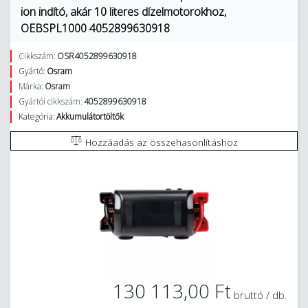
ion indító, akár 10 literes dízelmotorokhoz,
OEBSPL1000 4052899630918
Cikkszám:
OSR4052899630918
Gyártó:
Osram
Márka:
Osram
Gyártói cikkszám:
4052899630918
Kategória:
Akkumulátortöltők
Hozzáadás az összehasonlításhoz
130 113,00 Ft
bruttó / db.