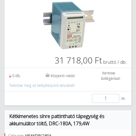
31 718,00 Ft
bruttó / db.
Keresse
0 db.
Központi raktár
kollégánkat!
Tekintse meg 42 telephelyünk készletét
db.
Kétkimenetes sínre pattintható tápegység és
akkumulátor töltő, DRC-180A, 179,4W
Cikkszám:
MEANDRC180A