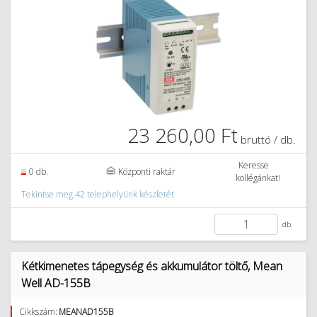
23 260,00 Ft
bruttó / db.
Keresse
0 db.
Központi raktár
kollégánkat!
Tekintse meg 42 telephelyünk készletét
db.
Kétkimenetes tápegység és akkumulátor töltő, Mean
Well AD-155B
Cikkszám:
MEANAD155B