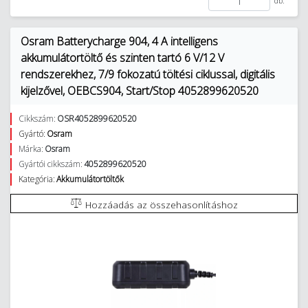
db.
Osram Batterycharge 904, 4 A intelligens
akkumulátortöltő és szinten tartó 6 V/12 V
rendszerekhez, 7/9 fokozatú töltési ciklussal, digitális
kijelzővel, OEBCS904, Start/Stop 4052899620520
Cikkszám:
OSR4052899620520
Gyártó:
Osram
Márka:
Osram
Gyártói cikkszám:
4052899620520
Kategória:
Akkumulátortöltők
Hozzáadás az összehasonlításhoz