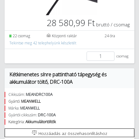
28 580,99 Ft
bruttó / csomag
22 csomag
Központi raktár
24 óra
Tekintse meg 42 telephelyünk készletét
csomag
Kétkimenetes sínre pattintható tápegység és
akkumulátor töltő, DRC-100A
Cikkszám:
MEANDRC100A
Gyártó:
MEANWELL
Márka:
MEANWELL
Gyártói cikkszám:
DRC-100A
Kategória:
Akkumulátortöltők
Hozzáadás az összehasonlításhoz