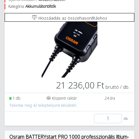
Kategória:
Akkumulátortöltők
Hozzáadás az összehasonlításhoz
21 236,00 Ft
bruttó / db.
1 db.
Központi raktár
24 óra
Tekintse meg 42 telephelyünk készletét
db.
Osram BATTERYstart PRO 1000 professzionális lítium-