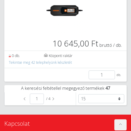
10 645,00 Ft
bruttó / db.
0 db.
Központi raktár
Tekintse meg 42 telephelyünk készletét
db.
A keresési feltétellel megegyező termékek
47
/ 4
Kapcsolat