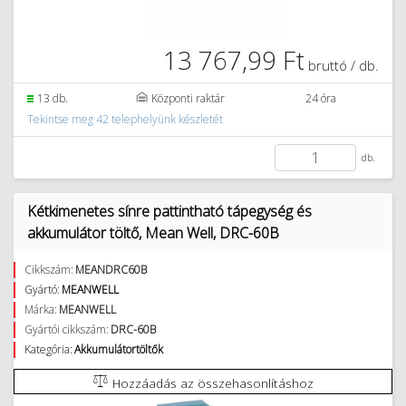
13 767,99 Ft
bruttó / db.
13 db.
Központi raktár
24 óra
Tekintse meg 42 telephelyünk készletét
db.
Kétkimenetes sínre pattintható tápegység és
akkumulátor töltő, Mean Well, DRC-60B
Cikkszám:
MEANDRC60B
Gyártó:
MEANWELL
Márka:
MEANWELL
Gyártói cikkszám:
DRC-60B
Kategória:
Akkumulátortöltők
Hozzáadás az összehasonlításhoz