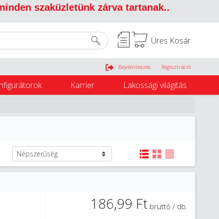
 minden szaküzletünk zárva tartanak.
.
Üres Kosár
Belépés
Bejelentkezés
Regisztráció
nfigurátorok
Karrier
Lakossági világítás
186,99 Ft
bruttó / db.