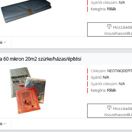
Gyártói cikkszám:
N/A
Kategória:
Fóliák
Hozzáadás az
összehasonlít
ok
ia 60 mikron 20m2 szürke/házas/építési
Cikkszám:
NEOTAK20EPI
Gyártó:
N/A
Gyártói cikkszám:
N/A
Kategória:
Fóliák
Hozzáadás az
összehasonlít
ok