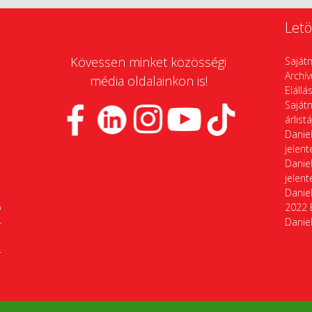
Letö
Kövessen minket közösségi
Saját
Archí
média oldalainkon is!
Elállá
Saját
árlist
Daniel
jelen
Daniel
jelen
Daniel
p
2022 
4
Daniel
4