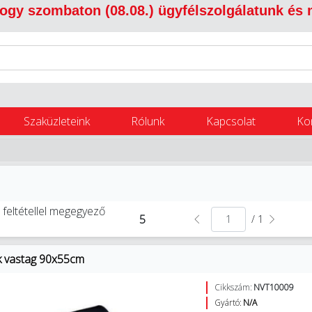
 hogy szombaton (08.08.) ügyfélszolgálatunk és
Szaküzleteink
Rólunk
Kapcsolat
Ko
 feltétellel megegyező
5
/ 1
ák vastag 90x55cm
Cikkszám:
NVT10009
Gyártó:
N/A