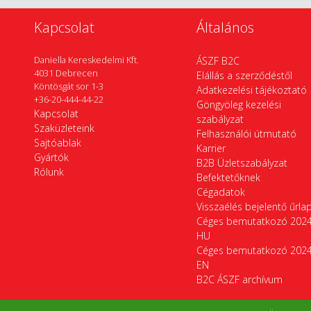
Kapcsolat
Általános
Daniella Kereskedelmi Kft.
ÁSZF B2C
4031 Debrecen
Elállás a szerződéstől
Köntösgát sor 1-3
Adatkezelési tájékoztató
+36-20-444-44-22
Göngyöleg kezelési
Kapcsolat
szabályzat
Szaküzleteink
Felhasználói útmutató
Sajtóablak
Karrier
Gyártók
B2B Üzletszabályzat
Rólunk
Befektetőknek
Cégadatok
Visszaélés bejelentő űrla
Céges bemutatkozó 202
HU
Céges bemutatkozó 202
EN
B2C ÁSZF archívum