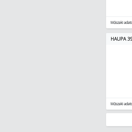
Festőeszközök és festékek
(111)
Takarító eszközök és - szerek
(45)
Műszaki adat
Egyéb segédanyagok (21)
Egyéb segédeszközök (12)
HAUPA 3930
Szerszámgépek tartozékai
(3593)
Lakossági világítás (2518)
Műszaki adat