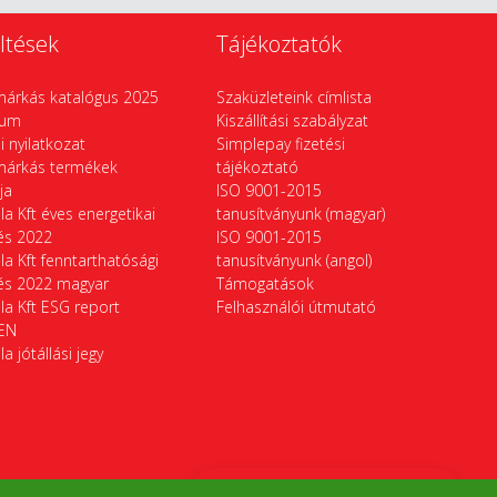
ltések
Tájékoztatók
márkás katalógus 2025
Szaküzleteink címlista
vum
Kiszállítási szabályzat
si nyilatkozat
Simplepay fizetési
márkás termékek
tájékoztató
ája
ISO 9001-2015
la Kft éves energetikai
tanusítványunk (magyar)
tés 2022
ISO 9001-2015
la Kft fenntarthatósági
tanusítványunk (angol)
tés 2022 magyar
Támogatások
la Kft ESG report
Felhasználói útmutató
EN
la jótállási jegy
Termékek összehasonlítása