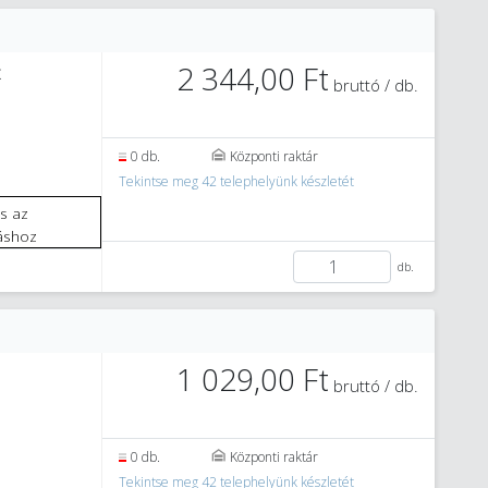
2 344,00 Ft
Z
bruttó / db.
0 db.
Központi raktár
Tekintse meg 42 telephelyünk készletét
áshoz
db.
1 029,00 Ft
bruttó / db.
0 db.
Központi raktár
Tekintse meg 42 telephelyünk készletét