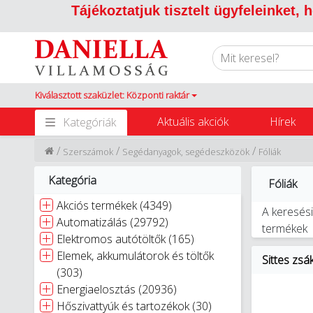
Tájékoztatjuk tisztelt ügyfeleinket,
Kiválasztott szaküzlet: Központi raktár
Aktuális akciók
Hírek
Kategóriák
/
/
/
Szerszámok
Segédanyagok, segédeszközök
Fóliák
Kategória
Fóliák
Akciós termékek (4349)
A keresési
Automatizálás (29792)
termékek
Elektromos autótöltők (165)
Elemek, akkumulátorok és töltők
Sittes zs
(303)
Energiaelosztás (20936)
Hőszivattyúk és tartozékok (30)