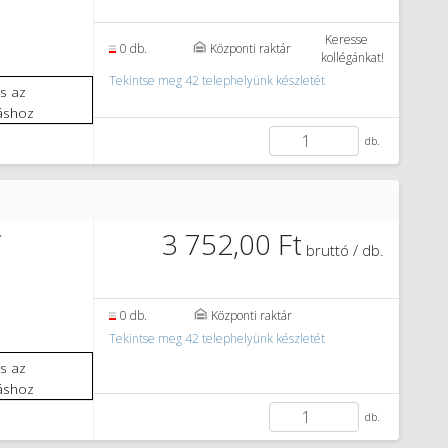
Keresse
0 db.
Központi raktár
kollégánkat!
Tekintse meg 42 telephelyünk készletét
áshoz
db.
3 752,00 Ft
T
bruttó / db.
0 db.
Központi raktár
Tekintse meg 42 telephelyünk készletét
áshoz
db.