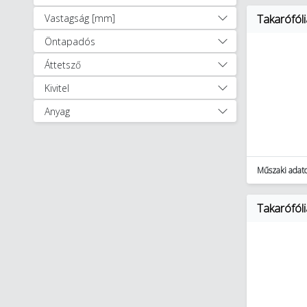
Építőipar, kert- és tereprendezés
Vastagság [mm]
Takarófól
(93)
Öntapadós
Elektromos szerszám
akkumulátorok és töltők (119)
Áttetsző
Forrasztás- és
Kivitel
hegesztéstechnika (118)
Anyag
Kéziszerszámok (5279)
Mérő- és ellenőrző eszközök,
műszerek (634)
Műhelyberendezés és tárolás
Műszaki adat
(549)
Segédanyagok, segédeszközök
Takarófóli
(450)
Figyelmeztető-/jelzőtábla
(242)
Fóliák (5)
Jelzőszalagok (2)
Kötelek (12)