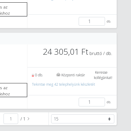
áshoz
db.
24 305,01 Ft
bruttó / db.
Keresse
0 db.
Központi raktár
kollégánkat!
Tekintse meg 42 telephelyünk készletét
áshoz
db.
/ 1