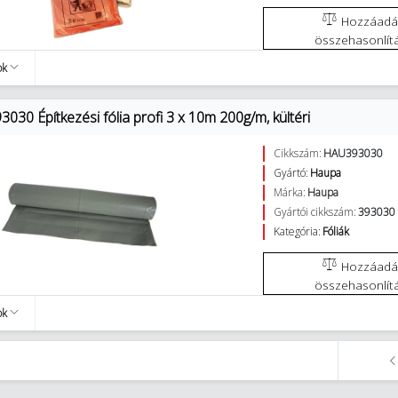
Hozzáadás az
összehasonlít
ok
30 Építkezési fólia profi 3 x 10m 200g/m, kültéri
Cikkszám:
HAU393030
Gyártó:
Haupa
Márka:
Haupa
Gyártói cikkszám:
393030
Kategória:
Fóliák
Hozzáadás az
összehasonlít
ok