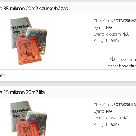
ia 35 mikron 20m2 szürke/házas
Cikkszám:
NEOTAK20HA
Gyártó:
N/A
Gyártói cikkszám:
N/A
Kategória:
Fóliák
Hozzáadás az
összehasonlít
ok
a 15 mikron 20m2 lila
Cikkszám:
NEOTAK20LILA
Gyártó:
N/A
Gyártói cikkszám:
N/A
Kategória:
Fóliák