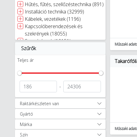
Hűtés, fűtés, szellőzéstechnika (891)
Installáció technika (32999)
Kábelek, vezetékek (1196)
Kapcsolóberendezések és
szekrények (18055)
Szerelvények (10151)
Műszaki adat
Szűrők
Kaputechnika (9)
Napelemes rendszerek (348)
Teljes ár
Takarófól
Világítástechnika (27331)
Villámvédelem (3886)
Egyéb (2360)
Autóápolási termékek (47)
-
Munkavédelem, védőruházat (1256)
Okosotthon megoldások (321)
Raktárkészleten van
Okosotthon csomagok (17)
Gyártó
Szerszámok (11897)
Akkumulátoros, elektromos,
Márka
robbanómotoros és
Műszaki adat
Szín
pneumatikus gépek (1062)