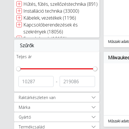
Hűtés, fűtés, szellőzéstechnika (891)
Installáció technika (33000)
Kábelek, vezetékek (1196)
Kapcsolóberendezések és
szekrények (18056)
Szerelvények (10151)
Műszaki adat
Szűrők
Kaputechnika (9)
Napelemes rendszerek (349)
Teljes ár
Milwauke
Világítástechnika (27424)
Villámvédelem (3886)
Egyéb (2267)
Autóápolási termékek (47)
-
Munkavédelem, védőruházat (1256)
Okosotthon megoldások (321)
Raktárkészleten van
Okosotthon csomagok (17)
Márka
Szerszámok (11893)
Akkumulátoros, elektromos,
Gyártó
robbanómotoros és
Műszaki adat
Termékcsalád
pneumatikus gépek (1061)