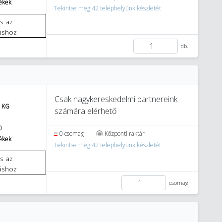
mékek
Tekintse meg 42 telephelyünk készletét
áshoz
db.
Csak nagykereskedelmi partnereink
. KG
számára elérhető
0
0 csomag
Központi raktár
mékek
Tekintse meg 42 telephelyünk készletét
áshoz
csomag