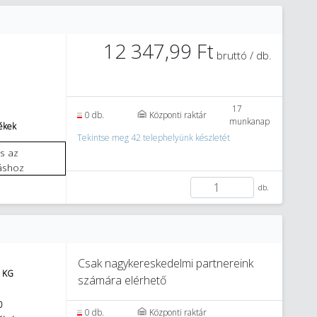
12 347,99 Ft
bruttó / db.
17
0 db.
Központi raktár
munkanap
mékek
Tekintse meg 42 telephelyünk készletét
áshoz
db.
Csak nagykereskedelmi partnereink
. KG
számára elérhető
0
0 db.
Központi raktár