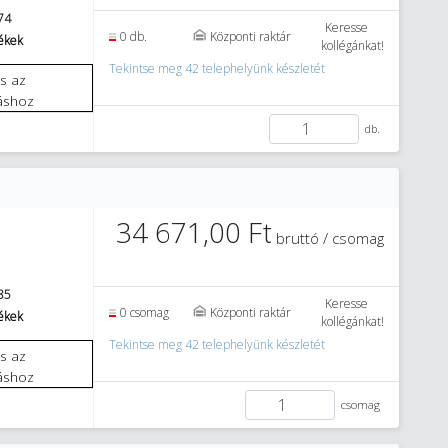
74
Keresse
0 db.
Központi raktár
mékek
kollégánkat!
Tekintse meg 42 telephelyünk készletét
áshoz
db.
34 671,00 Ft
bruttó / csomag
85
Keresse
0 csomag
Központi raktár
mékek
kollégánkat!
Tekintse meg 42 telephelyünk készletét
áshoz
csomag