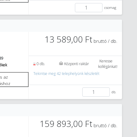
csomag
13 589,00 Ft
bruttó / db.
89
Keresse
0 db.
Központi raktár
mékek
kollégánkat!
Tekintse meg 42 telephelyünk készletét
áshoz
db.
159 893,00 Ft
bruttó / db.