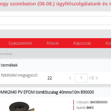
 hogy szombaton (08.08.) ügyfélszolgálatunk és
Szaküzleteink
Rólunk
Kapcsolat
Ko
 termékek
i termékek
 feltétellel megegyező
22
/ 2
MW2X40 PV EPDM tömítőszalag 40mmx10m 890000
Cikkszám:
BAKS890000
Gyártó:
BAKS