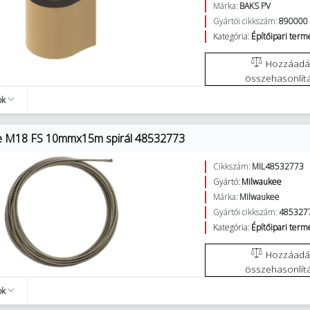
Márka:
BAKS PV
Gyártói cikkszám:
890000
Kategória:
Építőipari ter
Hozzáadás az
összehasonlít
ok
e M18 FS 10mmx15m spirál 48532773
Cikkszám:
MIL48532773
Gyártó:
Milwaukee
Márka:
Milwaukee
Gyártói cikkszám:
485327
Kategória:
Építőipari ter
Hozzáadás az
összehasonlít
ok