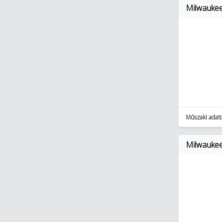
Milwauke
Műszaki adat
Milwauke