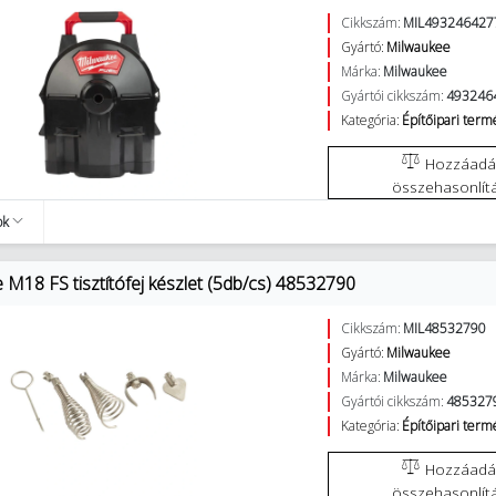
Cikkszám:
MIL493246427
Gyártó:
Milwaukee
Márka:
Milwaukee
Gyártói cikkszám:
493246
Kategória:
Építőipari ter
Hozzáadás az
összehasonlít
ok
 M18 FS tisztítófej készlet (5db/cs) 48532790
Cikkszám:
MIL48532790
Gyártó:
Milwaukee
Márka:
Milwaukee
Gyártói cikkszám:
485327
Kategória:
Építőipari ter
Hozzáadás az
összehasonlít