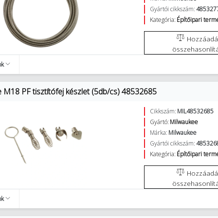
Gyártói cikkszám:
485327
Kategória:
Építőipari ter
Hozzáadás az
összehasonlít
ok
 M18 PF tisztítófej készlet (5db/cs) 48532685
Cikkszám:
MIL48532685
Gyártó:
Milwaukee
Márka:
Milwaukee
Gyártói cikkszám:
485326
Kategória:
Építőipari ter
Hozzáadás az
összehasonlít
ok