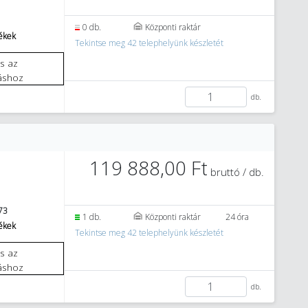
0 db.
Központi raktár
mékek
Tekintse meg 42 telephelyünk készletét
áshoz
db.
119 888,00 Ft
bruttó / db.
73
1 db.
Központi raktár
24 óra
mékek
Tekintse meg 42 telephelyünk készletét
áshoz
db.