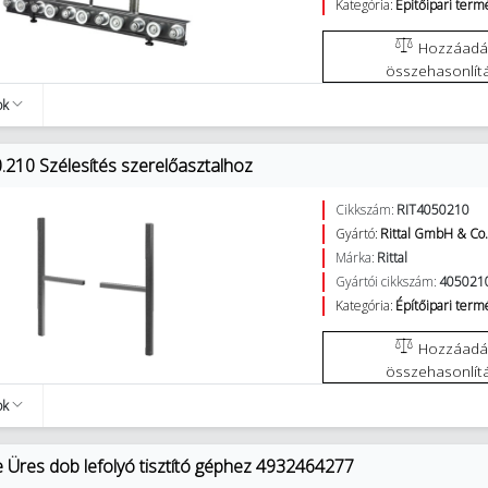
Kategória:
Építőipari ter
Hozzáadás az
összehasonlít
ok
0.210 Szélesítés szerelőasztalhoz
Cikkszám:
RIT4050210
Gyártó:
Rittal GmbH & Co
Márka:
Rittal
Gyártói cikkszám:
405021
Kategória:
Építőipari ter
Hozzáadás az
összehasonlít
ok
 Üres dob lefolyó tisztító géphez 4932464277