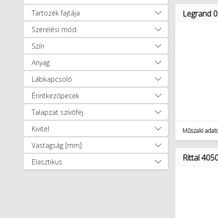
Építőipar, kert- és tereprendezés
Tartozék fajtája
Legrand 06
(93)
Szerelési mód
Építőipari termékek (22)
Építőipari gépek és
Szín
szerszámok (44)
Anyag
Kert- és tereprendezés (27)
Lábkapcsoló
Elektromos szerszám
akkumulátorok és töltők (119)
Érintkezőpecek
Forrasztás- és
Talapzat szívófej
hegesztéstechnika (118)
Kéziszerszámok (5278)
Kivitel
Műszaki adat
Mérő- és ellenőrző eszközök,
Vastagság [mm]
műszerek (634)
Rittal 40
Elasztikus
Műhelyberendezés és tárolás
(549)
Segédanyagok, segédeszközök
(450)
Szerszámgépek tartozékai