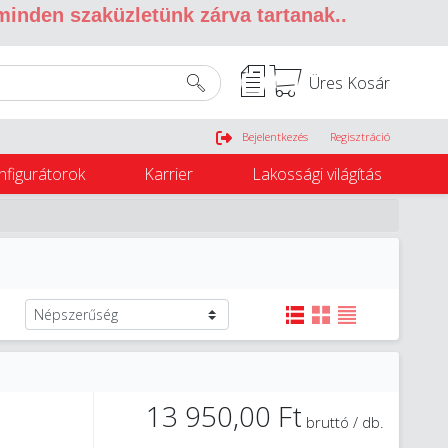
 minden szaküzletünk zárva tartanak.
.
Üres Kosár
Belépés
Bejelentkezés
Regisztráció
nfigurátorok
Karrier
Lakossági világítás
13 950,00 Ft
bruttó / db.