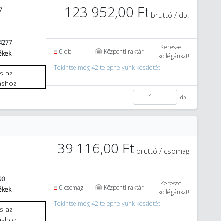
123 952,00 Ft
7
bruttó / db.
4277
Keresse
0 db.
Központi raktár
mékek
kollégánkat!
Tekintse meg 42 telephelyünk készletét
áshoz
db.
39 116,00 Ft
bruttó / csomag
90
Keresse
0 csomag
Központi raktár
mékek
kollégánkat!
Tekintse meg 42 telephelyünk készletét
áshoz