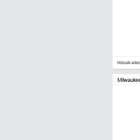
Műszaki adat
Milwaukee