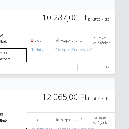
10 287,00 Ft
bruttó / db.
84
Keresse
0 db.
Központi raktár
mékek
kollégánkat!
Tekintse meg 42 telephelyünk készletét
áshoz
db.
12 065,00 Ft
bruttó / db.
83
Keresse
0 db.
Központi raktár
mékek
kollégánkat!