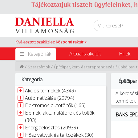
Tájékoztatjuk tisztelt ügyfeleinket,
Kiválasztott szaküzlet: Központi raktár
Aktuális akciók
Hírek
Kategóriák
/
/
/
Szerszámok
Építőipar, kert- és tereprendezés
Építőipari
Kategória
Építőipar
Akciós termékek (4349)
A keresési
Automatizálás (29794)
termékek
Elektromos autótöltők (165)
Elemek, akkumulátorok és töltők
BAKS EPD
(303)
Energiaelosztás (20939)
Hőszivattyúk és tartozékok (30)