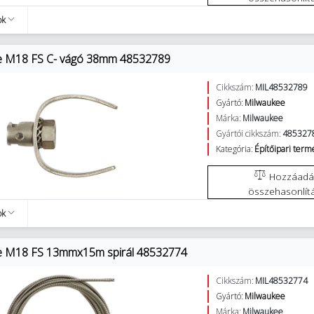
ok
e M18 FS C- vágó 38mm 48532789
Cikkszám:
MIL48532789
Gyártó:
Milwaukee
Márka:
Milwaukee
Gyártói cikkszám:
485327
Kategória:
Építőipari ter
Hozzáadás az
összehasonlít
ok
e M18 FS 13mmx15m spirál 48532774
Cikkszám:
MIL48532774
Gyártó:
Milwaukee
Márka:
Milwaukee