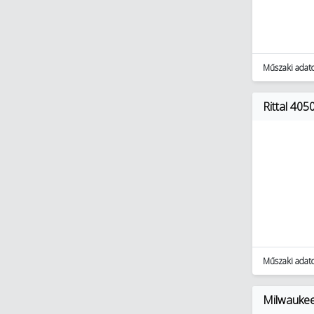
(3591)
Lakossági világítás (2517)
Műszaki adat
Rittal 405
Műszaki adat
Milwaukee