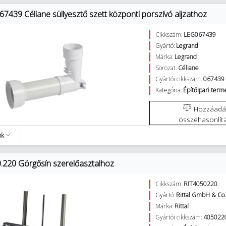
7439 Céliane süllyesztő szett központi porszívó aljzathoz
Cikkszám:
LEG067439
Gyártó:
Legrand
Márka:
Legrand
Sorozat:
Céliane
Gyártói cikkszám:
067439
Kategória:
Építőipari ter
Hozzáadás az
összehasonlít
ok
50.220 Görgősín szerelőasztalhoz
Cikkszám:
RIT4050220
Gyártó:
Rittal GmbH & Co
Márka:
Rittal
Gyártói cikkszám:
405022