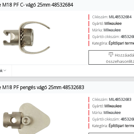
e M18 PF C- vágó 25mm 48532684
Cikkszám:
MIL48532684
Gyártó:
Milwaukee
Márka:
Milwaukee
Gyártói cikkszám:
485326
Kategória:
Építőipari ter
Hozzáadás az
összehasonlít
ok
e M18 PF pengés vágó 25mm 48532683
Cikkszám:
MIL48532683
Gyártó:
Milwaukee
Márka:
Milwaukee
Gyártói cikkszám:
485326
Kategória:
Építőipari ter