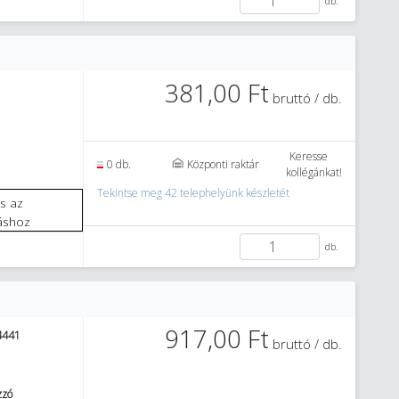
db.
381,00 Ft
bruttó / db.
Keresse
0 db.
Központi raktár
kollégánkat!
Tekintse meg 42 telephelyünk készletét
áshoz
db.
917,00 Ft
4441
bruttó / db.
zzó