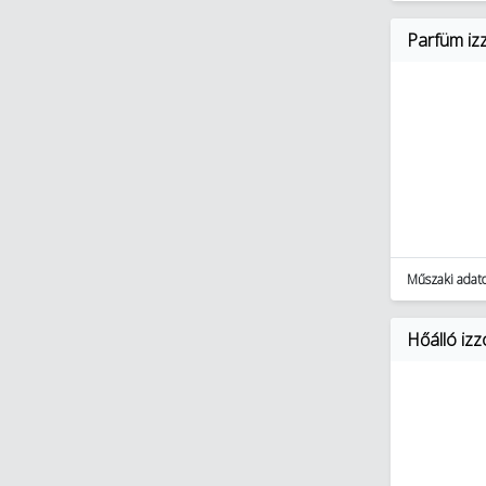
Parfüm i
Műszaki adat
Hőálló iz