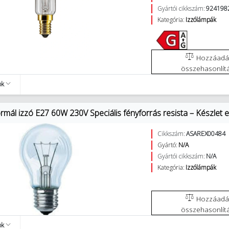
Gyártói cikkszám:
924198
Kategória:
Izzólámpák
Hozzáadás az
összehasonlít
ok
rmál izzó E27 60W 230V Speciális fényforrás resista – Készlet ere
Cikkszám:
ASAREX00484
Gyártó:
N/A
Gyártói cikkszám:
N/A
Kategória:
Izzólámpák
Hozzáadás az
összehasonlít
ok