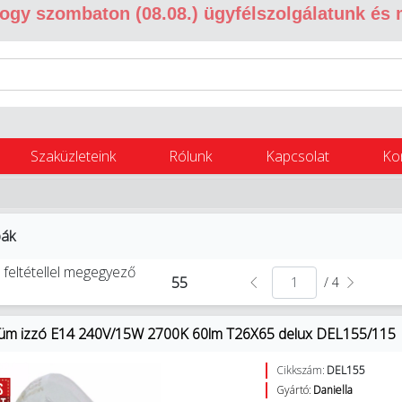
 hogy szombaton (08.08.) ügyfélszolgálatunk és
Szaküzleteink
Rólunk
Kapcsolat
Ko
pák
 feltétellel megegyező
55
/ 4
üm izzó E14 240V/15W 2700K 60lm T26X65 delux DEL155/115
Cikkszám:
DEL155
Gyártó:
Daniella