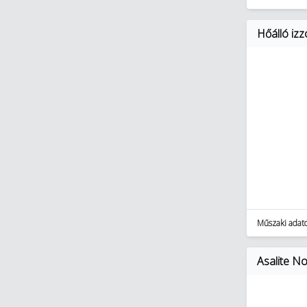
Hőálló iz
Műszaki adat
Asalite No