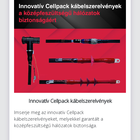
Innovatív Cellpack kábelszerelvények
Imserje meg az innovatív Cellpack
kábelszerelvényeket, melyekkel garantált a
középfeszültségű hálózatok biztonsága.