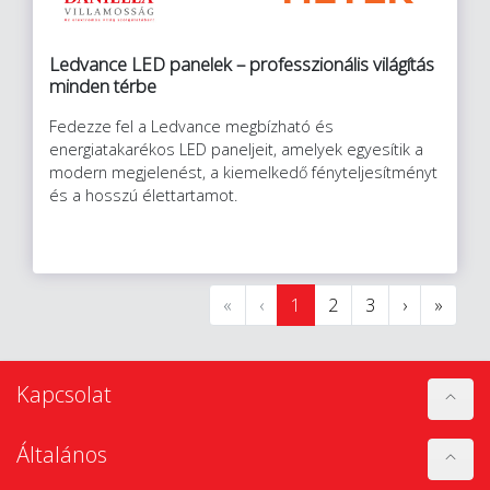
Ledvance LED panelek – professzionális világítás
minden térbe
Fedezze fel a Ledvance megbízható és
energiatakarékos LED paneljeit, amelyek egyesítik a
modern megjelenést, a kiemelkedő fényteljesítményt
és a hosszú élettartamot.
«
‹
1
2
3
›
»
Kapcsolat
Általános