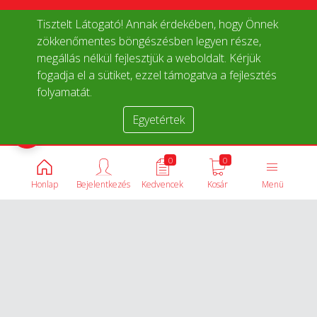
Tisztelt Látogató! Annak érdekében, hogy Önnek
zökkenőmentes böngészésben legyen része,
megállás nélkül fejlesztjük a weboldalt. Kérjük
fogadja el a sütiket, ezzel támogatva a fejlesztés
folyamatát.
Egyetértek
Termékek összehasonlítása
0
0
Honlap
Bejelentkezés
Kedvencek
Kosár
Menü