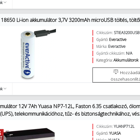
ok
 18650 Li-ion akkumulátor 3,7V 3200mAh microUSB töltés, töltőkáb
Cikkszám:
STIEA3200USB
Gyártó:
Everactive
Márka:
Everactive
Gyártói cikkszám:
N/A
Kategória:
Akkumulátorok
Hozzáadás az
összehasonlít
ok
mulátor 12V 7Ah Yuasa NP7-12L, Faston 6.35 csatlakozó, ólo
 (UPS), telekommunikációhoz, tűz- és biztonságtechnikához, vés
Cikkszám:
YUANP712L
Gyártó:
YUASA