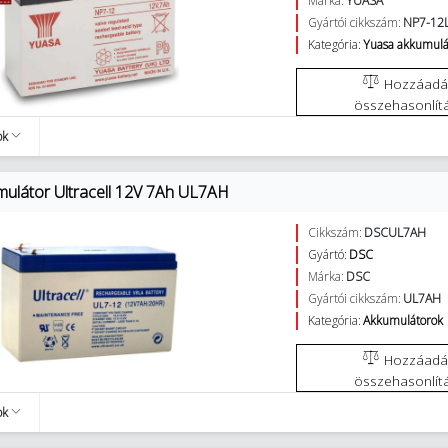
Márka:
YUASA
Gyártói cikkszám:
NP7-12
Kategória:
Yuasa akkumulá
Hozzáadás az
összehasonlít
ok
ulátor Ultracell 12V 7Ah UL7AH
Cikkszám:
DSCUL7AH
Gyártó:
DSC
Márka:
DSC
Gyártói cikkszám:
UL7AH
Kategória:
Akkumulátorok
Hozzáadás az
összehasonlít
ok