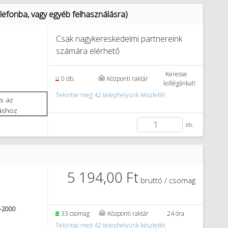
lefonba, vagy egyéb felhasználásra)
Csak nagykereskedelmi partnereink
számára elérhető
3
Keresse
0 db.
Központi raktár
kollégánkat!
Tekintse meg 42 telephelyünk készletét
áshoz
db.
5 194,00 Ft
bruttó / csomag
-2000
33 csomag
Központi raktár
24 óra
Tekintse meg 42 telephelyünk készletét