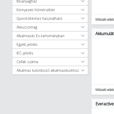
Műanyagház
Környezeti hőmérséklet
Gyorstöltéshez használható
Műszaki adat
Akkucsomag
Akkumulát
Alkalmazás Ex-tartományban
Egyéb jelölés
IEC-jelölés
Cellák száma
Alkalmas különböző alkalmazásokhoz
Műszaki adat
Everactive