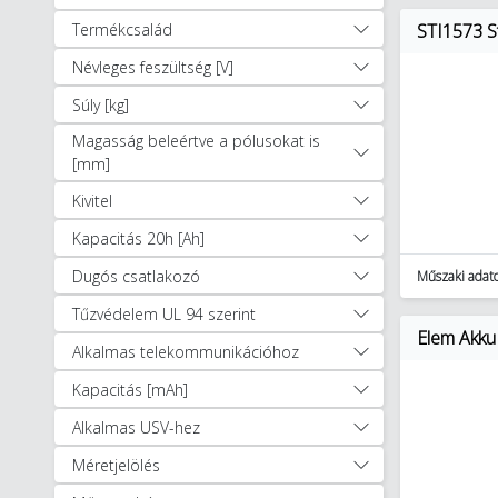
Szerszámok (11897)
Termékcsalád
STI1573 S
Lakossági világítás (2518)
Névleges feszültség [V]
Súly [kg]
Magasság beleértve a pólusokat is
[mm]
Kivitel
Kapacitás 20h [Ah]
Dugós csatlakozó
Műszaki adat
Tűzvédelem UL 94 szerint
Elem Akku
Alkalmas telekommunikációhoz
Kapacitás [mAh]
Alkalmas USV-hez
Méretjelölés