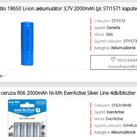
tilo 18650 Li-ion akkumulátor 3,7V 2000mAh (pl. STI1571 kapute
Cikkszám:
STI1573
Gyártó:
Daniella
Márka:
Stilo
Gyártói cikkszám:
STI157
Kategória:
Akkumulátorok
Hozzáadás az
összehasonlít
ok
 ceruza R06 2000mAh Ni-Mh EverActive Silver Line 4db/bliszter
Cikkszám:
STIEA18969
Gyártó:
EverActive
Márka:
EverActive
Gyártói cikkszám:
EVHRL6
Kategória:
Akkumulátorok