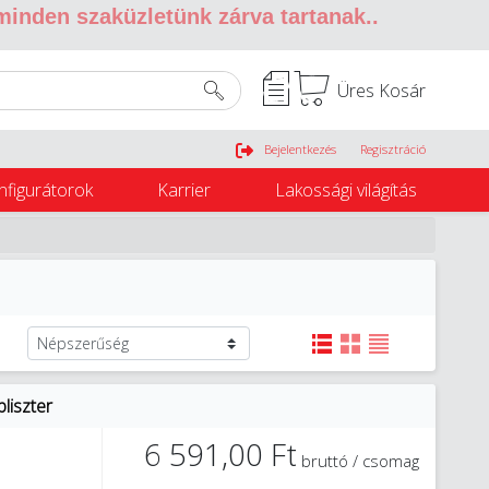
 minden szaküzletünk zárva tartanak.
.
Üres Kosár
Belépés
Bejelentkezés
Regisztráció
nfigurátorok
Karrier
Lakossági világítás
liszter
6 591,00 Ft
bruttó / csomag