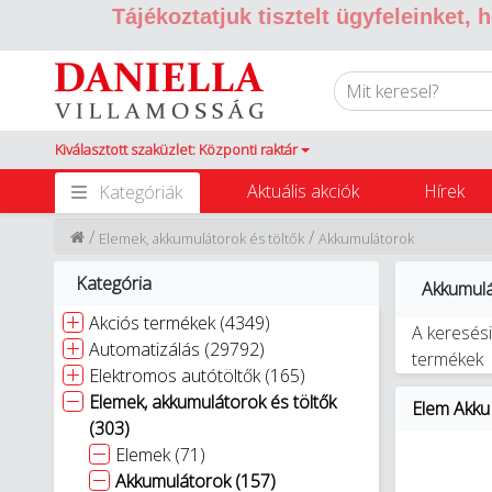
Tájékoztatjuk tisztelt ügyfeleinket,
Kiválasztott szaküzlet: Központi raktár
Aktuális akciók
Hírek
Kategóriák
/
/
Elemek, akkumulátorok és töltők
Akkumulátorok
Kategória
Akkumul
Akciós termékek (4349)
A keresési
Automatizálás (29792)
termékek
Elektromos autótöltők (165)
Elemek, akkumulátorok és töltők
Elem Akku
(303)
Elemek (71)
Akkumulátorok (157)