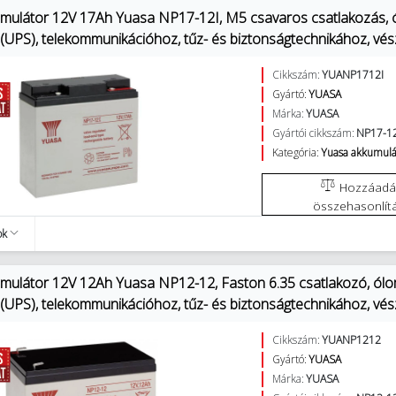
mulátor 12V 17Ah Yuasa NP17-12I, M5 csavaros csatlakozás,
 (UPS), telekommunikációhoz, tűz- és biztonságtechnikához, vés
Cikkszám:
YUANP1712I
Gyártó:
YUASA
Márka:
YUASA
Gyártói cikkszám:
NP17-12
Kategória:
Yuasa akkumulá
Hozzáadás az
összehasonlít
ok
mulátor 12V 12Ah Yuasa NP12-12, Faston 6.35 csatlakozó, ól
 (UPS), telekommunikációhoz, tűz- és biztonságtechnikához, vés
Cikkszám:
YUANP1212
Gyártó:
YUASA
Márka:
YUASA