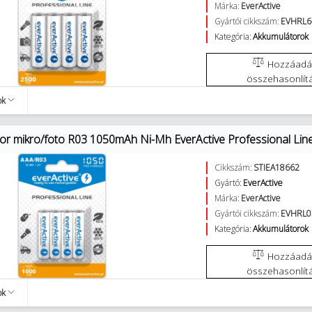
Márka:
EverActive
Gyártói cikkszám:
EVHRL6
Kategória:
Akkumulátorok
Hozzáadás az
összehasonlít
ok
or mikro/foto R03 1050mAh Ni-Mh EverActive Professional Line
Cikkszám:
STIEA18662
Gyártó:
EverActive
Márka:
EverActive
Gyártói cikkszám:
EVHRL0
Kategória:
Akkumulátorok
Hozzáadás az
összehasonlít
ok