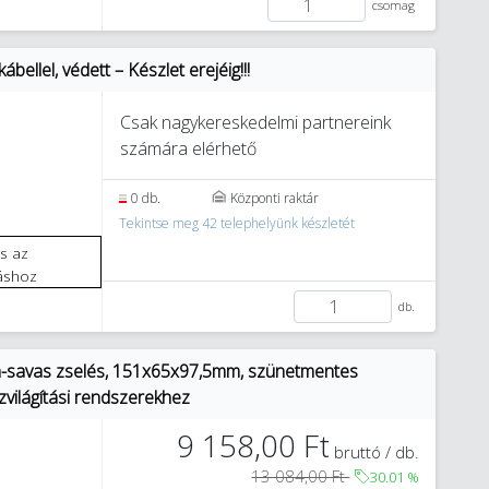
csomag
ellel, védett – Készlet erejéig!!!
Csak nagykereskedelmi partnereink
számára elérhető
0 db.
Központi raktár
Tekintse meg 42 telephelyünk készletét
áshoz
db.
m-savas zselés, 151x65x97,5mm, szünetmentes
zvilágítási rendszerekhez
9 158,00 Ft
bruttó / db.
13 084,00 Ft
30.01
%