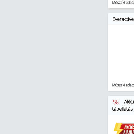
Műszaki adat
Everactive
Műszaki adat
Akku
tápellátás