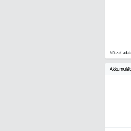
Műszaki adat
Akkumuláto