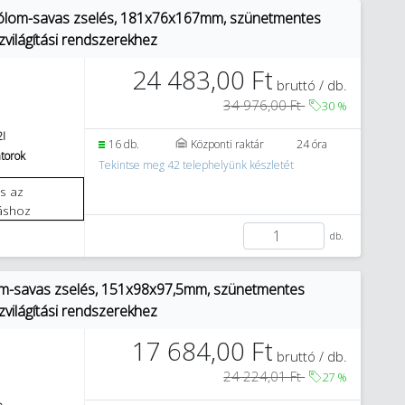
 ólom-savas zselés, 181x76x167mm, szünetmentes
zvilágítási rendszerekhez
24 483,00 Ft
bruttó / db.
34 976,00 Ft
30
%
I
16 db.
Központi raktár
24 óra
torok
Tekintse meg 42 telephelyünk készletét
áshoz
db.
om-savas zselés, 151x98x97,5mm, szünetmentes
zvilágítási rendszerekhez
17 684,00 Ft
bruttó / db.
24 224,01 Ft
27
%