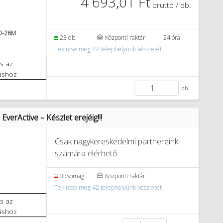
4 693,01 Ft
bruttó / db.
0-26M
23 db.
Központi raktár
24 óra
Tekintse meg 42 telephelyünk készletét
áshoz
db.
verActive – Készlet erejéig!!!
Csak nagykereskedelmi partnereink
számára elérhető
0 csomag
Központi raktár
Tekintse meg 42 telephelyünk készletét
áshoz