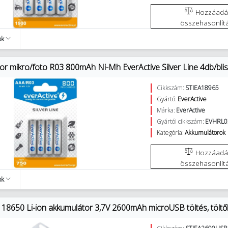
Hozzáadás az
összehasonlít
ok
or mikro/foto R03 800mAh Ni-Mh EverActive Silver Line 4db/blis
Cikkszám:
STIEA18965
Gyártó:
EverActive
Márka:
EverActive
Gyártói cikkszám:
EVHRL0
Kategória:
Akkumulátorok
Hozzáadás az
összehasonlít
ok
 18650 Li-ion akkumulátor 3,7V 2600mAh microUSB töltés, töltők