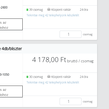
-2600
39 csomag
Központi raktár
24 óra
Tekintse meg 42 telephelyünk készletét
áshoz
csomag
 4db/bliszter
4 178,00 Ft
bruttó / csomag
3-1050
30 csomag
Központi raktár
24 óra
Tekintse meg 42 telephelyünk készletét
áshoz
csomag