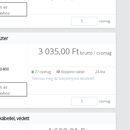
áshoz
csomag
zter
3 035,00 Ft
bruttó / csomag
3-800
27 csomag
Központi raktár
24 óra
Tekintse meg 42 telephelyünk készletét
áshoz
csomag
ábellel, védett