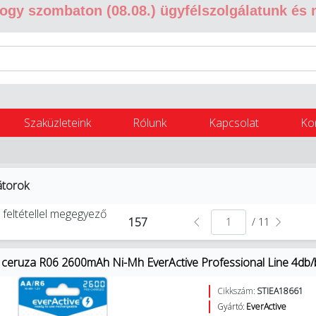
 hogy szombaton (08.08.) ügyfélszolgálatunk és
Szaküzleteink
Rólunk
Kapcsolat
Ko
átorok
 feltétellel megegyező
157
/ 11
 ceruza R06 2600mAh Ni-Mh EverActive Professional Line 4db/b
Cikkszám:
STIEA18661
Gyártó:
EverActive