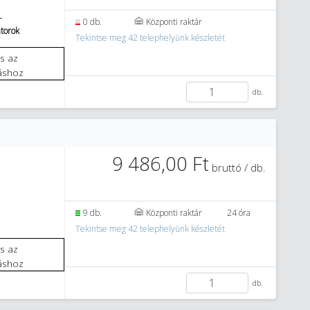
L
0 db.
Központi raktár
torok
Tekintse meg 42 telephelyünk készletét
áshoz
db.
9 486,00 Ft
bruttó / db.
9 db.
Központi raktár
24 óra
Tekintse meg 42 telephelyünk készletét
áshoz
db.