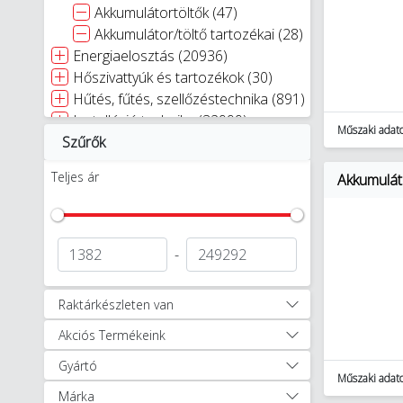
Akkumulátortöltők (47)
Akkumulátor/töltő tartozékai (28)
Energiaelosztás (20936)
Hőszivattyúk és tartozékok (30)
Hűtés, fűtés, szellőzéstechnika (891)
Installáció technika (32999)
Műszaki adat
Szűrők
Kábelek, vezetékek (1196)
Kapcsolóberendezések és
Teljes ár
Akkumulát
szekrények (18055)
Szerelvények (10151)
Kaputechnika (9)
Napelemes rendszerek (348)
-
Világítástechnika (27331)
Villámvédelem (3886)
Raktárkészleten van
Egyéb (2360)
Akciós Termékeink
Autóápolási termékek (47)
Munkavédelem, védőruházat (1256)
Gyártó
Okosotthon megoldások (321)
Műszaki adat
Márka
Okosotthon csomagok (17)