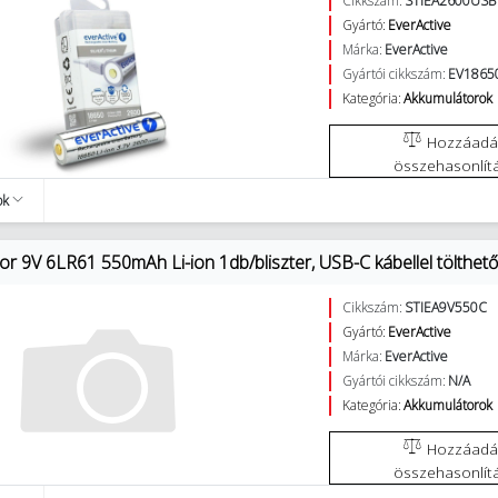
Cikkszám:
STIEA2600USB
Gyártó:
EverActive
Márka:
EverActive
Gyártói cikkszám:
EV1865
Kategória:
Akkumulátorok
Hozzáadás az
összehasonlít
ok
r 9V 6LR61 550mAh Li-ion 1db/bliszter, USB-C kábellel tölthető E
Cikkszám:
STIEA9V550C
Gyártó:
EverActive
Márka:
EverActive
Gyártói cikkszám:
N/A
Kategória:
Akkumulátorok
Hozzáadás az
összehasonlít