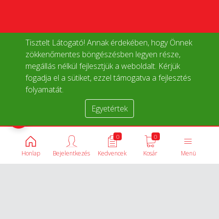
Tisztelt Látogató! Annak érdekében, hogy Önnek
zökkenőmentes böngészésben legyen része,
megállás nélkül fejlesztjük a weboldalt. Kérjük
fogadja el a sütiket, ezzel támogatva a fejlesztés
folyamatát.
Egyetértek
Termékek összehasonlítása
0
0
Honlap
Bejelentkezés
Kedvencek
Kosár
Menü