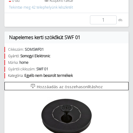
0 db.
Központi raktár
Tekintse meg 42 telephelyünk készletét
db.
Napelemes kerti szökőkút SWF 01
Cikkszám:
SOMSWF01
Gyártó:
Somogyi Elektronic
Márka:
home
Gyártói cikkszám:
SWF 01
Kategória:
Egyéb nem besorolt termékek
Hozzáadás az összehasonlításhoz