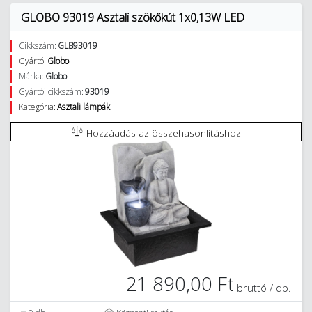
GLOBO 93019 Asztali szökőkút 1x0,13W LED
Cikkszám:
GLB93019
Gyártó:
Globo
Márka:
Globo
Gyártói cikkszám:
93019
Kategória:
Asztali lámpák
Hozzáadás az összehasonlításhoz
21 890,00 Ft
bruttó / db.