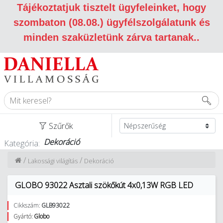
Tájékoztatjuk tisztelt ügyfeleinket, hogy
szombaton (08.08.) ügyfélszolgálatunk és
minden szaküzletünk zárva tartanak.
.
Szűrők
Dekoráció
Kategória:
/
/
Lakossági világítás
Dekoráció
GLOBO 93022 Asztali szökőkút 4x0,13W RGB LED
Cikkszám:
GLB93022
Gyártó:
Globo