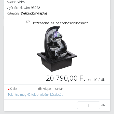
Márka:
Globo
Gyártói cikkszám:
93022
Kategória:
Dekorációs világítás
Hozzáadás az összehasonlításhoz
20 790,00 Ft
bruttó / db.
0 db.
Központi raktár
Tekintse meg 42 telephelyünk készletét
db.