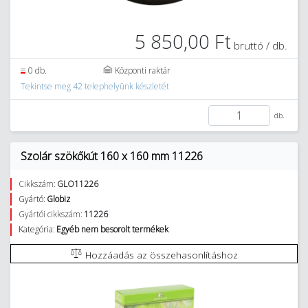
5 850,00 Ft
bruttó / db.
0 db.
Központi raktár
Tekintse meg 42 telephelyünk készletét
db.
Szolár szökőkút 160 x 160 mm 11226
Cikkszám:
GLO11226
Gyártó:
Globiz
Gyártói cikkszám:
11226
Kategória:
Egyéb nem besorolt termékek
Hozzáadás az összehasonlításhoz