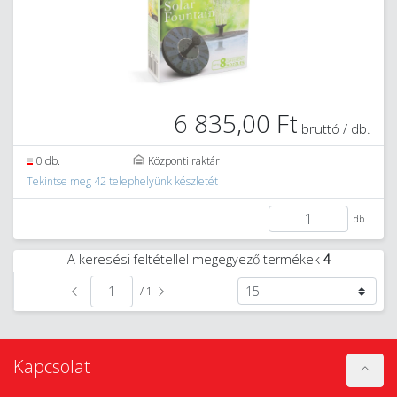
6 835,00 Ft
bruttó / db.
0 db.
Központi raktár
Tekintse meg 42 telephelyünk készletét
db.
A keresési feltétellel megegyező termékek
4
/ 1
Kapcsolat