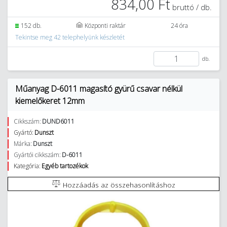
834,00 Ft
bruttó / db.
152 db.
Központi raktár
24 óra
Tekintse meg 42 telephelyünk készletét
db.
Műanyag D-6011 magasító gyürű csavar nélkül
kiemelőkeret 12mm
Cikkszám:
DUND6011
Gyártó:
Dunszt
Márka:
Dunszt
Gyártói cikkszám:
D-6011
Kategória:
Egyéb tartozékok
Hozzáadás az összehasonlításhoz