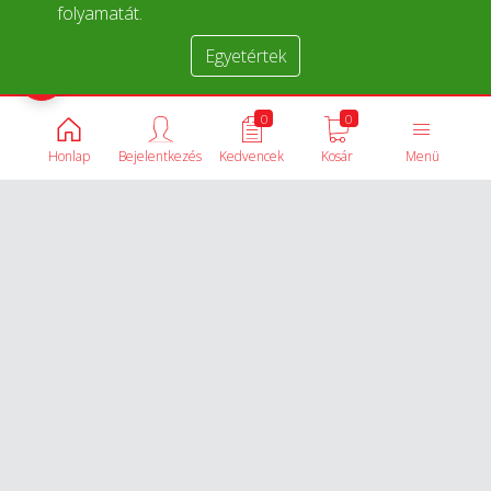
folyamatát.
Egyetértek
Termékek összehasonlítása
0
0
Honlap
Bejelentkezés
Kedvencek
Kosár
Menü