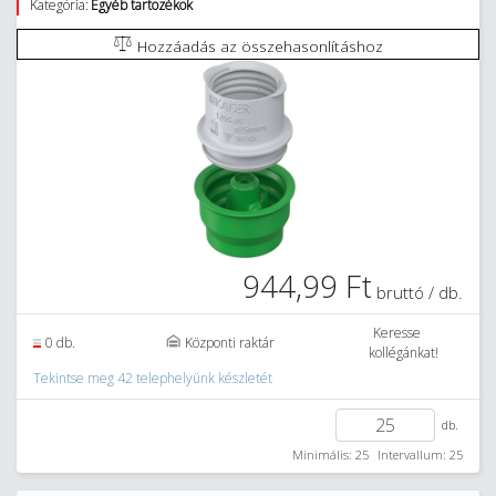
Kategória:
Egyéb tartozékok
Hozzáadás az összehasonlításhoz
944,99 Ft
bruttó / db.
Keresse
0 db.
Központi raktár
kollégánkat!
Tekintse meg 42 telephelyünk készletét
db.
Minimális: 25
Intervallum: 25