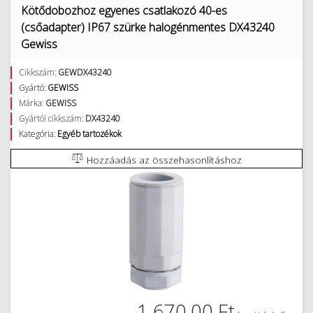
Kötődobozhoz egyenes csatlakozó 40-es
(csőadapter) IP67 szürke halogénmentes DX43240
Gewiss
Cikkszám:
GEWDX43240
Gyártó:
GEWISS
Márka:
GEWISS
Gyártói cikkszám:
DX43240
Kategória:
Egyéb tartozékok
Hozzáadás az összehasonlításhoz
1 670,00 Ft