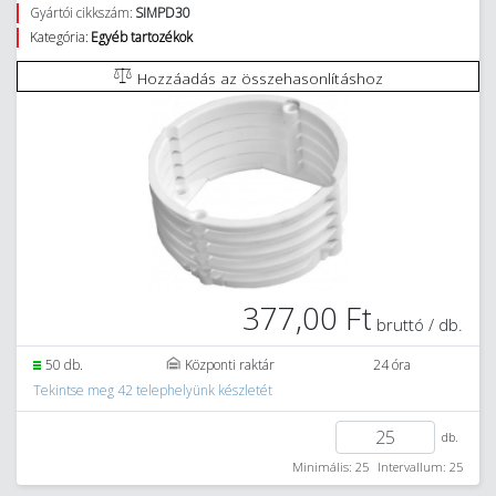
Gyártói cikkszám:
SIMPD30
Kategória:
Egyéb tartozékok
Hozzáadás az összehasonlításhoz
377,00 Ft
bruttó / db.
50 db.
Központi raktár
24 óra
Tekintse meg 42 telephelyünk készletét
db.
Minimális: 25
Intervallum: 25