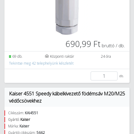
690,99 Ft
bruttó / db.
69 db.
Központi raktár
24 óra
Tekintse meg 42 telephelyünk készletét
db.
Kaiser 4551 Speedy kábelkivezető födémsáv M20/M25
védőcsövekhez
Cikkszám:
KAI4551
Gyártó:
Kaiser
Márka:
Kaiser
Gyártói cikkszám:
5662