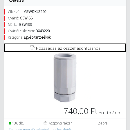
Gewiss
Cikkszám:
GEWDX43220
Gyártó:
GEWISS
Márka:
GEWISS
Gyártói cikkszám:
DX43220
Kategória:
Egyéb tartozékok
Hozzáadás az összehasonlításhoz
740,00 Ft
bruttó / db.
136 db.
Központi raktár
24 óra
Tekintse meg 42 telephelyünk készletét