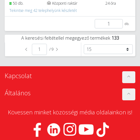
50 db.
Központi raktár
24 óra
Tekintse meg 42 telephelyünk készletét
db.
A keresési feltétellel megegyező termékek
133
/ 9
Kapcsolat
Általános
Kövessen minket közösségi média oldalainkon is!