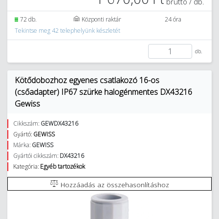
bruttó / db.
72 db.
Központi raktár
24 óra
Tekintse meg 42 telephelyünk készletét
db.
Kötődobozhoz egyenes csatlakozó 16-os
(csőadapter) IP67 szürke halogénmentes DX43216
Gewiss
Cikkszám:
GEWDX43216
Gyártó:
GEWISS
Márka:
GEWISS
Gyártói cikkszám:
DX43216
Kategória:
Egyéb tartozékok
Hozzáadás az összehasonlításhoz