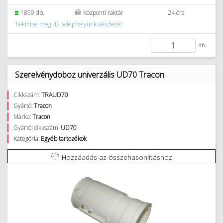
1859 db.
Központi raktár
24 óra
Tekintse meg 42 telephelyünk készletét
db.
Szerelvénydoboz univerzális UD70 Tracon
Cikkszám:
TRAUD70
Gyártó:
Tracon
Márka:
Tracon
Gyártói cikkszám:
UD70
Kategória:
Egyéb tartozékok
Hozzáadás az összehasonlításhoz