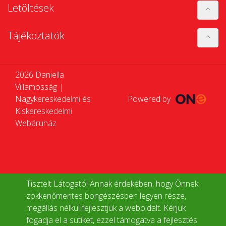
Letöltések
Tájékoztatók
2026 Daniella
Villamosság |
Nagykereskedelmi és
Powered by
Kiskereskedelmi
Webáruház
Tisztelt Látogató! Annak érdekében, hogy Önnek
zökkenőmentes böngészésben legyen része,
megállás nélkül fejlesztjük a weboldalt. Kérjük
fogadja el a sütiket, ezzel támogatva a fejlesztés