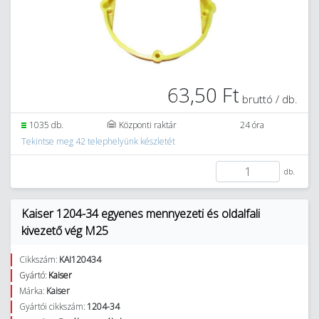
63,50 Ft
bruttó / db.
1035 db.
Központi raktár
24 óra
Tekintse meg 42 telephelyünk készletét
db.
Kaiser 1204-34 egyenes mennyezeti és oldalfali
kivezető vég M25
Cikkszám:
KAI120434
Gyártó:
Kaiser
Márka:
Kaiser
Gyártói cikkszám:
1204-34