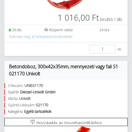
1 016,00 Ft
bruttó / db.
36 db.
Központi raktár
24 óra
Tekintse meg 42 telephelyünk készletét
db.
Betondoboz, 300x42x35mm, mennyezeti vagy fali S1
021170 Univolt
Cikkszám:
UNI021170
Gyártó:
Dietzel-Univolt GmbH
Márka:
Univolt
Gyártói cikkszám:
021170
Kategória:
Egyéb tartozékok
Hozzáadás az összehasonlításhoz