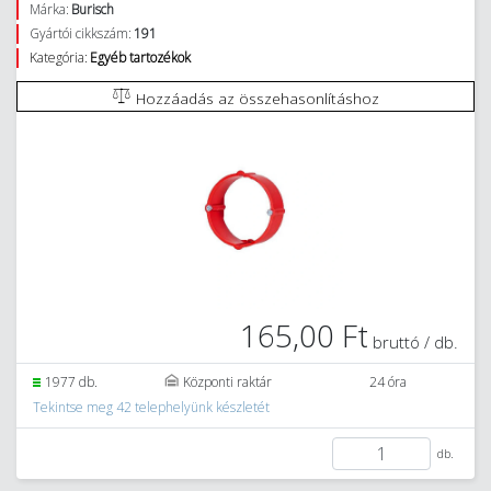
Márka:
Burisch
Gyártói cikkszám:
191
Kategória:
Egyéb tartozékok
Hozzáadás az összehasonlításhoz
165,00 Ft
bruttó / db.
1977 db.
Központi raktár
24 óra
Tekintse meg 42 telephelyünk készletét
db.