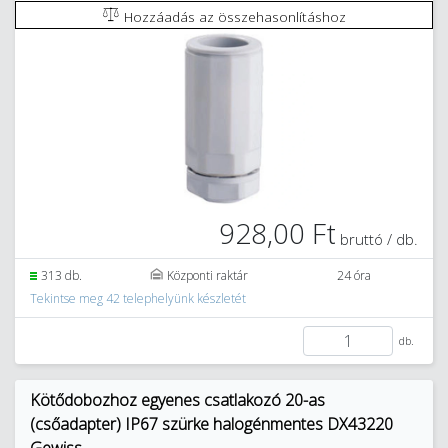
Hozzáadás az összehasonlításhoz
928,00 Ft
bruttó / db.
313 db.
Központi raktár
24 óra
Tekintse meg 42 telephelyünk készletét
db.
Kötődobozhoz egyenes csatlakozó 20-as
(csőadapter) IP67 szürke halogénmentes DX43220