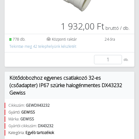
1 932,00 Ft
bruttó / db.
778 db.
Központi raktár
24 óra
Tekintse meg 42 telephelyünk készletét
db.
Kötődobozhoz egyenes csatlakozó 32-es
(csőadapter) IP67 szürke halogénmentes DX43232
Gewiss
Cikkszám:
GEWDX43232
Gyártó:
GEWISS
Márka:
GEWISS
Gyártói cikkszám:
DX43232
Kategória:
Egyéb tartozékok