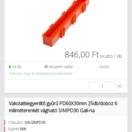
846,00 Ft
bruttó / db.
53 db.
Központi raktár
24 óra
Tekintse meg 42 telephelyünk készletét
db.
Vakolatkiegyenlítő gyűrű PD60X30mm 25db/doboz 6
miliméterenkét vágható SIMPD30 Gali-na
Cikkszám:
GALSIMPD30
Gyártó:
N/A