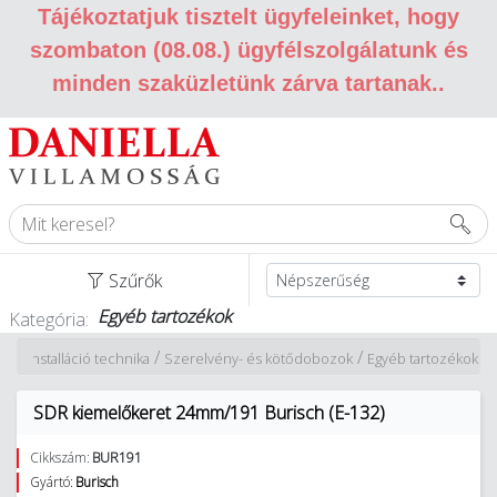
Tájékoztatjuk tisztelt ügyfeleinket, hogy
szombaton (08.08.) ügyfélszolgálatunk és
minden szaküzletünk zárva tartanak.
.
Szűrők
Egyéb tartozékok
Kategória:
/
/
/
Installáció technika
Szerelvény- és kötődobozok
Egyéb tartozékok
SDR kiemelőkeret 24mm/191 Burisch (E-132)
Cikkszám:
BUR191
Gyártó:
Burisch