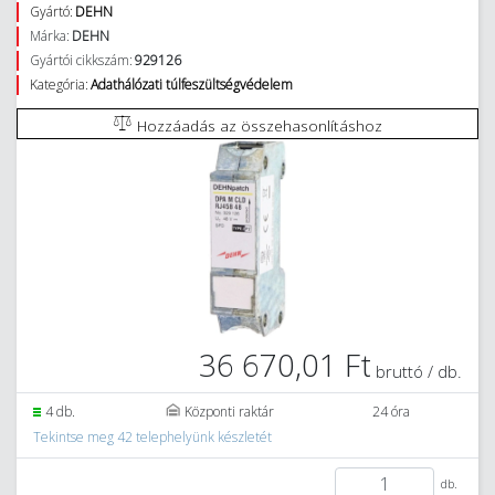
Gyártó:
DEHN
Márka:
DEHN
Gyártói cikkszám:
929126
Kategória:
Adathálózati túlfeszültségvédelem
Hozzáadás az összehasonlításhoz
36 670,01 Ft
bruttó / db.
4 db.
Központi raktár
24 óra
Tekintse meg 42 telephelyünk készletét
db.