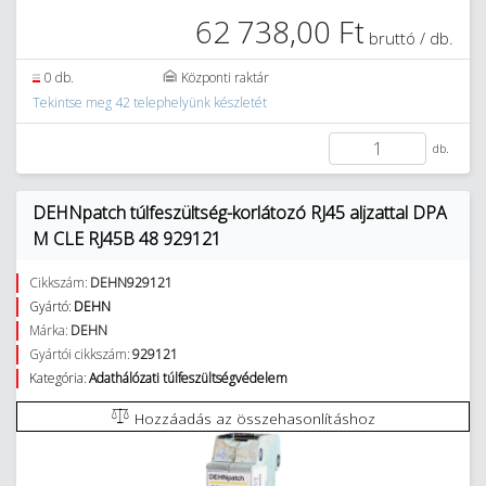
62 738,00 Ft
bruttó / db.
0 db.
Központi raktár
Tekintse meg 42 telephelyünk készletét
db.
DEHNpatch túlfeszültség-korlátozó RJ45 aljzattal DPA
M CLE RJ45B 48 929121
Cikkszám:
DEHN929121
Gyártó:
DEHN
Márka:
DEHN
Gyártói cikkszám:
929121
Kategória:
Adathálózati túlfeszültségvédelem
Hozzáadás az összehasonlításhoz