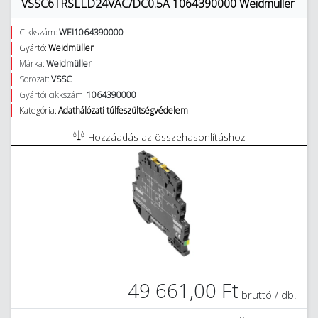
VSSC6TRSLLD24VAC/DC0.5A 1064390000 Weidmüller
Cikkszám:
WEI1064390000
Gyártó:
Weidmüller
Márka:
Weidmüller
Sorozat:
VSSC
Gyártói cikkszám:
1064390000
Kategória:
Adathálózati túlfeszültségvédelem
Hozzáadás az összehasonlításhoz
49 661,00 Ft
bruttó / db.