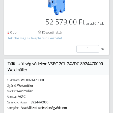
52 579,00 Ft
bruttó / db.
0 db.
Központi raktár
Tekintse meg 42 telephelyünk készletét
db.
Túlfeszültség-védelem VSPC 2CL 24VDC 8924470000
Weidmüller
Cikkszám:
WEI8924470000
Gyártó:
Weidmüller
Márka:
Weidmüller
Sorozat:
VSPC
Gyártói cikkszám:
8924470000
Kategória:
Adathálózati túlfeszültségvédelem