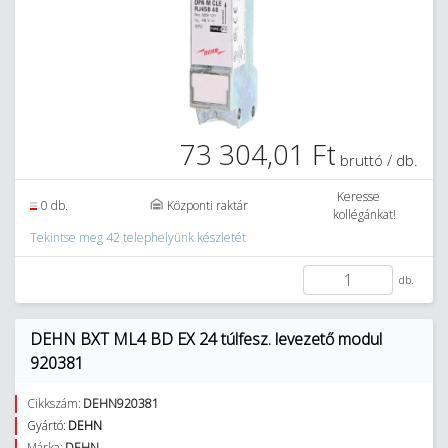
73 304,01 Ft
bruttó / db.
Keresse
0 db.
Központi raktár
kollégánkat!
Tekintse meg 42 telephelyünk készletét
db.
DEHN BXT ML4 BD EX 24 túlfesz. levezető modul
920381
Cikkszám:
DEHN920381
Gyártó:
DEHN
Márka:
DEHN