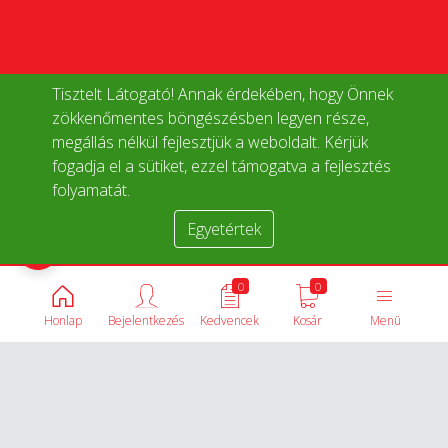
Tisztelt Látogató! Annak érdekében, hogy Önnek
zökkenőmentes böngészésben legyen része,
megállás nélkül fejlesztjük a weboldalt. Kérjük
fogadja el a sütiket, ezzel támogatva a fejlesztés
folyamatát.
Egyetértek
Termékek összehasonlítása
0
0
Honlap
Bejelentkezés
Kedvencek
Kosár
Menü