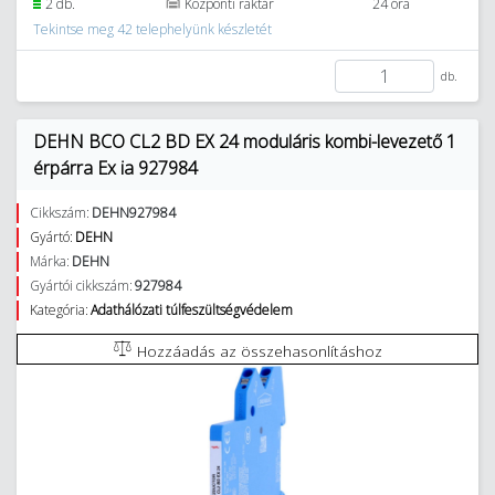
2 db.
Központi raktár
24 óra
Tekintse meg 42 telephelyünk készletét
db.
DEHN BCO CL2 BD EX 24 moduláris kombi-levezető 1
érpárra Ex ia 927984
Cikkszám:
DEHN927984
Gyártó:
DEHN
Márka:
DEHN
Gyártói cikkszám:
927984
Kategória:
Adathálózati túlfeszültségvédelem
Hozzáadás az összehasonlításhoz