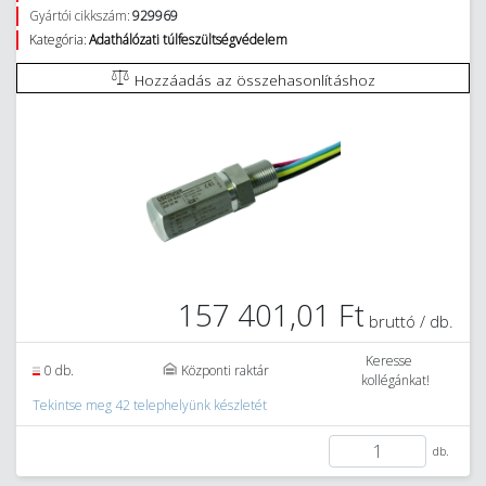
Gyártói cikkszám:
929969
Kategória:
Adathálózati túlfeszültségvédelem
Hozzáadás az összehasonlításhoz
157 401,01 Ft
bruttó / db.
Keresse
0 db.
Központi raktár
kollégánkat!
Tekintse meg 42 telephelyünk készletét
db.