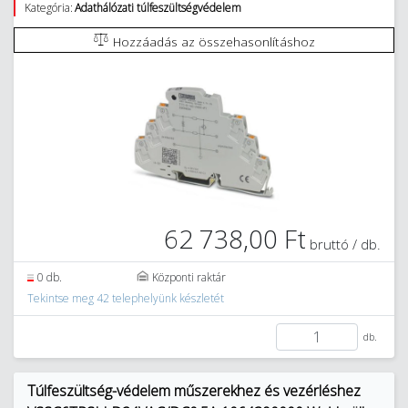
Kategória:
Adathálózati túlfeszültségvédelem
Hozzáadás az összehasonlításhoz
62 738,00 Ft
bruttó / db.
0 db.
Központi raktár
Tekintse meg 42 telephelyünk készletét
db.
Túlfeszültség-védelem műszerekhez és vezérléshez