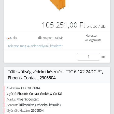
105 251,00 Ft
bruttó / db.
Keresse
0 db.
Központi raktár
kollégánkat!
Tekintse meg 42 telephelyünk készletét
db.
Túlfeszültség-védelmi készülék - TTC-6-1X2-24DC-PT,
Phoenix Contact, 2906804
Cikkszám:
PHC2906804
Gyártó:
Phoenix Contact GmbH & Co. KG
Márka:
Phoenix Contact
Sorozat:
Túlfeszültség-védelmi készülék
Gyártói cikkszám:
2906804