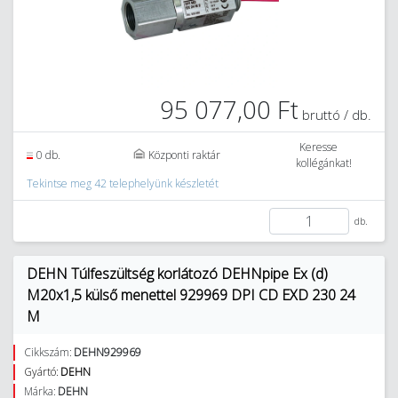
95 077,00 Ft
bruttó / db.
Keresse
0 db.
Központi raktár
kollégánkat!
Tekintse meg 42 telephelyünk készletét
db.
DEHN Túlfeszültség korlátozó DEHNpipe Ex (d)
M20x1,5 külső menettel 929969 DPI CD EXD 230 24
M
Cikkszám:
DEHN929969
Gyártó:
DEHN
Márka:
DEHN