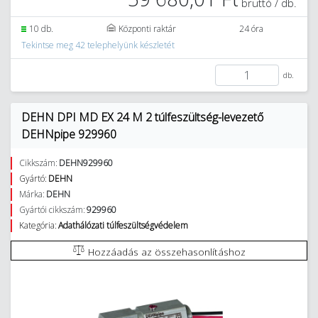
bruttó / db.
10 db.
Központi raktár
24 óra
Tekintse meg 42 telephelyünk készletét
db.
DEHN DPI MD EX 24 M 2 túlfeszültség-levezető
DEHNpipe 929960
Cikkszám:
DEHN929960
Gyártó:
DEHN
Márka:
DEHN
Gyártói cikkszám:
929960
Kategória:
Adathálózati túlfeszültségvédelem
Hozzáadás az összehasonlításhoz