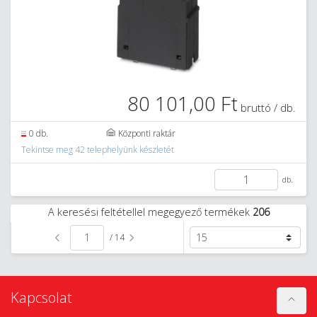
80 101,00 Ft
bruttó / db.
0 db.
Központi raktár
Tekintse meg 42 telephelyünk készletét
db.
A keresési feltétellel megegyező termékek
206
/ 14
Kapcsolat