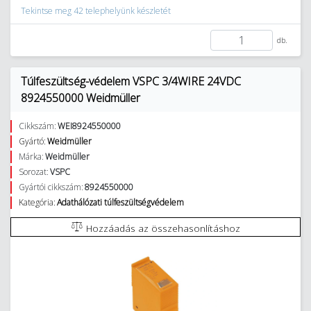
Tekintse meg 42 telephelyünk készletét
db.
Túlfeszültség-védelem VSPC 3/4WIRE 24VDC
8924550000 Weidmüller
Cikkszám:
WEI8924550000
Gyártó:
Weidmüller
Márka:
Weidmüller
Sorozat:
VSPC
Gyártói cikkszám:
8924550000
Kategória:
Adathálózati túlfeszültségvédelem
Hozzáadás az összehasonlításhoz