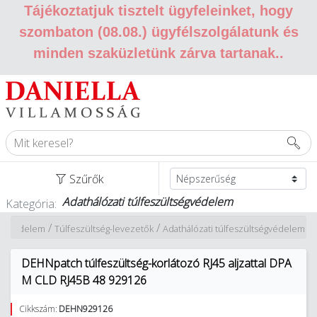
Tájékoztatjuk tisztelt ügyfeleinket, hogy
szombaton (08.08.) ügyfélszolgálatunk és
minden szaküzletünk zárva tartanak.
.
Szűrők
Adathálózati túlfeszültségvédelem
Kategória:
/
/
lámvédelem
Túlfeszültség-levezetők
Adathálózati túlfeszültségvédelem
DEHNpatch túlfeszültség-korlátozó RJ45 aljzattal DPA
M CLD RJ45B 48 929126
Cikkszám:
DEHN929126