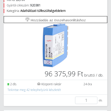
Gyártói cikkszám:
920381
Kategória:
Adathálózati túlfeszültségvédelem
Hozzáadás az összehasonlításhoz
96 375,99 Ft
bruttó / db.
2 db.
Központi raktár
24 óra
Tekintse meg 42 telephelyünk készletét
db.