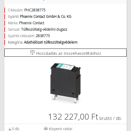
Cikkszám:
PHC2838775
Gyártó:
Phoenix Contact GmbH & Co. KG
Márka:
Phoenix Contact
Sorozat:
Túlfeszültség-védelmi dugasz
Gyártói cikkszám:
2838775
Kategória:
Adathálózati túlfeszültségvédelem
Hozzáadás az összehasonlításhoz
132 227,00 Ft
bruttó / db.
0 db.
Központi raktár