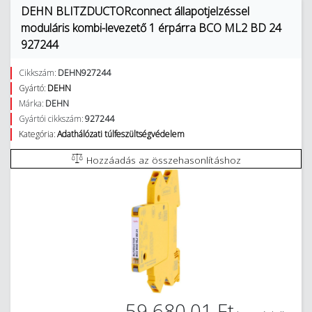
DEHN BLITZDUCTORconnect állapotjelzéssel
moduláris kombi-levezető 1 érpárra BCO ML2 BD 24
927244
Cikkszám:
DEHN927244
Gyártó:
DEHN
Márka:
DEHN
Gyártói cikkszám:
927244
Kategória:
Adathálózati túlfeszültségvédelem
Hozzáadás az összehasonlításhoz
59 680,01 Ft