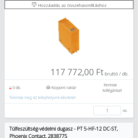
Hozzáadás az összehasonlításhoz
117 772,00 Ft
bruttó / db.
Keresse
0 db.
Központi raktár
kollégánkat!
Tekintse meg 42 telephelyünk készletét
db.
Túlfeszültség-védelmi dugasz - PT 5-HF-12 DC-ST,
Phoenix Contact, 2838775