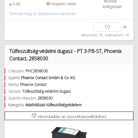
Keresse
0 db.
Központi raktár
kollégánkat!
Tekintse meg 42 telephelyünk készletét
db.
Minimális: 10
Intervallum: 10
Túlfeszültség-védelmi dugasz - PT 3-PB-ST, Phoenix
Contact, 2858030
Cikkszám:
PHC2858030
Gyártó:
Phoenix Contact GmbH & Co. KG
Márka:
Phoenix Contact
Sorozat:
Túlfeszültség-védelmi dugasz
Gyártói cikkszám:
2858030
Kategória:
Adathálózati túlfeszültségvédelem
Hozzáadás az összehasonlításhoz