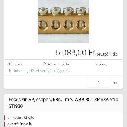
6 083,00 Ft
bruttó / db.
544 db.
Központi raktár
24 óra
Tekintse meg 42 telephelyünk készletét
db.
Fésűs sín 3P, csapos, 63A, 1m STABB 301 3P 63A Stilo
STI930
Cikkszám:
STI930
Gyártó:
Daniella