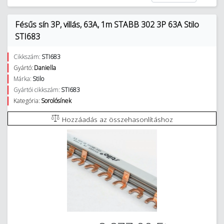
Fésűs sín 3P, villás, 63A, 1m STABB 302 3P 63A Stilo
STI683
Cikkszám:
STI683
Gyártó:
Daniella
Márka:
Stilo
Gyártói cikkszám:
STI683
Kategória:
Sorolósínek
Hozzáadás az összehasonlításhoz