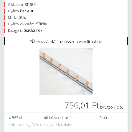
Cikkszám:
STI680
Gyártó:
Daniella
Márka:
Stilo
Gyártói cikkszám:
STI680
Kategória:
Sorolósínek
Hozzáadás az összehasonlításhoz
756,01 Ft
bruttó / db.
863 db.
Központi raktár
24 óra
Tekintse meg 42 telephelyünk készletét