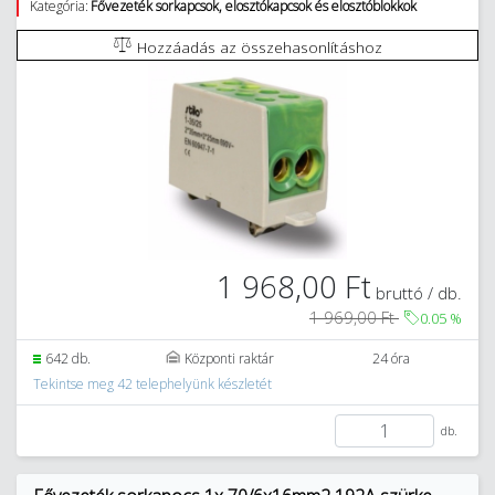
Kategória:
Fővezeték sorkapcsok, elosztókapcsok és elosztóblokkok
Hozzáadás az összehasonlításhoz
1 968,00 Ft
bruttó / db.
1 969,00 Ft
0.05
%
642 db.
Központi raktár
24 óra
Tekintse meg 42 telephelyünk készletét
db.