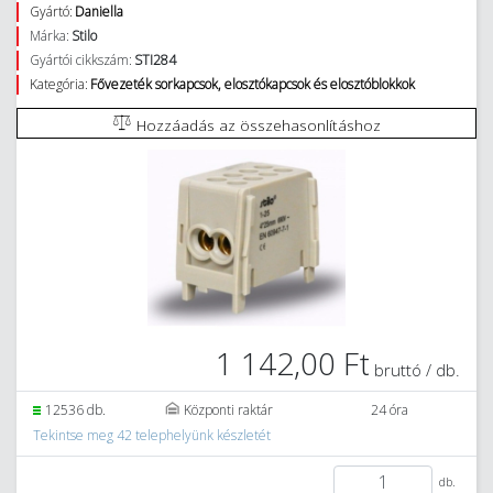
Gyártó:
Daniella
Márka:
Stilo
Gyártói cikkszám:
STI284
Kategória:
Fővezeték sorkapcsok, elosztókapcsok és elosztóblokkok
Hozzáadás az összehasonlításhoz
1 142,00 Ft
bruttó / db.
12536 db.
Központi raktár
24 óra
Tekintse meg 42 telephelyünk készletét
db.