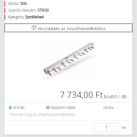
Márka:
Stilo
Gyártói cikkszám:
STI930
Kategória:
Sorolósínek
Hozzáadás az összehasonlításhoz
7 734,00 Ft
bruttó / db.
414 db.
Központi raktár
24 óra
Tekintse meg 42 telephelyünk készletét
db.