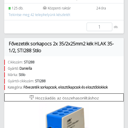
125 db.
Központi raktár
24 óra
Tekintse meg 42 telephelyünk készletét
db.
Fővezeték sorkapocs 2x 35/2x25mm2 kék HLAK 35-
1/2, STI288 Stilo
Cikkszám:
STI288
Gyártó:
Daniella
Márka:
Stilo
Gyártói cikkszám:
STI288
Kategória:
Fővezeték sorkapcsok, elosztókapcsok és elosztóblokkok
Hozzáadás az összehasonlításhoz