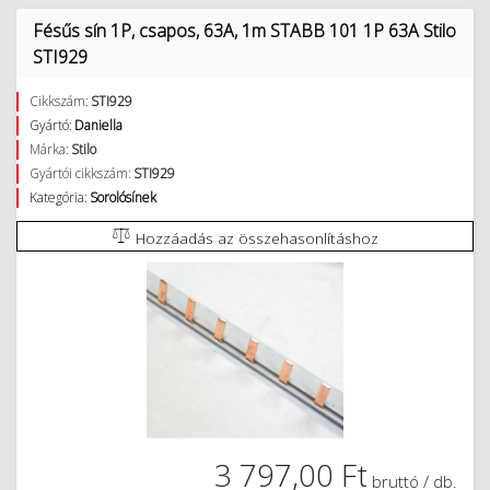
Fésűs sín 1P, csapos, 63A, 1m STABB 101 1P 63A Stilo
STI929
Cikkszám:
STI929
Gyártó:
Daniella
Márka:
Stilo
Gyártói cikkszám:
STI929
Kategória:
Sorolósínek
Hozzáadás az összehasonlításhoz
3 797,00 Ft
bruttó / db.