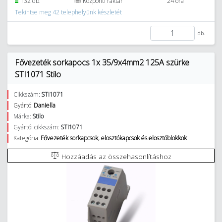
132 db.
Központi raktár
24 óra
Tekintse meg 42 telephelyünk készletét
db.
Fővezeték sorkapocs 1x 35/9x4mm2 125A szürke
STI1071 Stilo
Cikkszám:
STI1071
Gyártó:
Daniella
Márka:
Stilo
Gyártói cikkszám:
STI1071
Kategória:
Fővezeték sorkapcsok, elosztókapcsok és elosztóblokkok
Hozzáadás az összehasonlításhoz