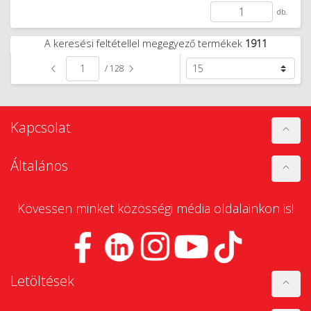
db.
A keresési feltétellel megegyező termékek
1911
/ 128
Kapcsolat
Általános
Kövessen minket közösségi média oldalainkon is!
Letöltések