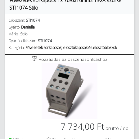
Fővezeték sorkapocs 1x 70/6x16mm2 192A szürke
STI1074 Stilo
Cikkszám:
STI1074
Gyártó:
Daniella
Márka:
Stilo
Gyártói cikkszám:
STI1074
Kategória:
Fővezeték sorkapcsok, elosztókapcsok és elosztóblokkok
Hozzáadás az összehasonlításhoz
7 734,00 Ft
bruttó / db.