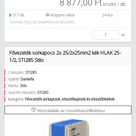
8 877,00 Ft
bruttó / db.
317 db.
Központi raktár
24 óra
Tekintse meg 42 telephelyünk készletét
db.
Fővezeték sorkapocs 2x 25/2x25mm2 kék HLAK 25-
1/2, STI285 Stilo
Cikkszám:
STI285
Gyártó:
Daniella
Márka:
Stilo
Gyártói cikkszám:
STI285
Kategória:
Fővezeték sorkapcsok, elosztókapcsok és elosztóblokkok
Hozzáadás az összehasonlításhoz