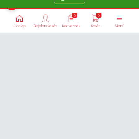
Termékek összehasonlítása
0
0
Honlap
Bejelentkezés
Kedvencek
Kosár
Menü