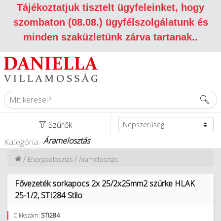
Tájékoztatjuk tisztelt ügyfeleinket, hogy
szombaton (08.08.) ügyfélszolgálatunk és
minden szaküzletünk zárva tartanak.
.
Szűrők
Áramelosztás
Kategória:
/
/
Energiaelosztás
Áramelosztás
Fővezeték sorkapocs 2x 25/2x25mm2 szürke HLAK
25-1/2, STI284 Stilo
Cikkszám:
STI284