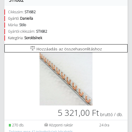
STI682
Cikkszám:
STI682
Gyártó:
Daniella
Márka:
Stilo
Gyártói cikkszám:
STI682
Kategória:
Sorolósínek
Hozzáadás az összehasonlításhoz
5 321,00 Ft
bruttó / db.
270 db.
Központi raktár
24 óra
Tekintse meg 42 telephelyünk készletét