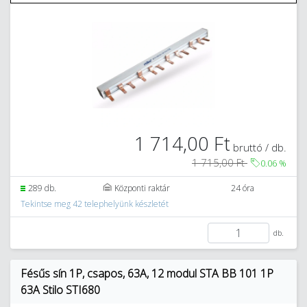
1 714,00 Ft
bruttó / db.
1 715,00 Ft
0.06
%
289 db.
Központi raktár
24 óra
Tekintse meg 42 telephelyünk készletét
db.
Fésűs sín 1P, csapos, 63A, 12 modul STA BB 101 1P
63A Stilo STI680