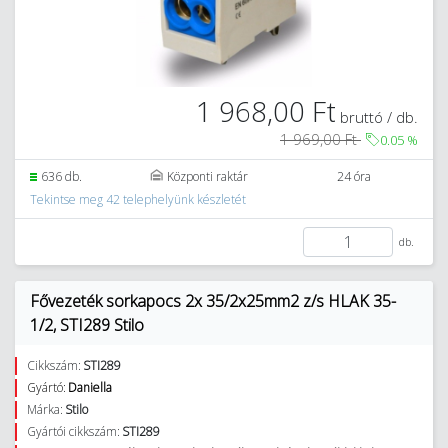
1 968,00 Ft
bruttó / db.
1 969,00 Ft
0.05
%
636 db.
Központi raktár
24 óra
Tekintse meg 42 telephelyünk készletét
db.
Fővezeték sorkapocs 2x 35/2x25mm2 z/s HLAK 35-
1/2, STI289 Stilo
Cikkszám:
STI289
Gyártó:
Daniella
Márka:
Stilo
Gyártói cikkszám:
STI289