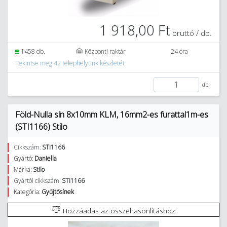
1 918,00 Ft
bruttó / db.
1458 db.
Központi raktár
24 óra
Tekintse meg 42 telephelyünk készletét
db.
Föld-Nulla sín 8x10mm KLM, 16mm2-es furattal1m-es
(STI1166) Stilo
Cikkszám:
STI1166
Gyártó:
Daniella
Márka:
Stilo
Gyártói cikkszám:
STI1166
Kategória:
Gyűjtősínek
Hozzáadás az összehasonlításhoz