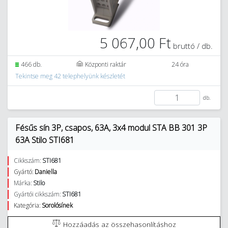
5 067,00 Ft
bruttó / db.
466 db.
Központi raktár
24 óra
Tekintse meg 42 telephelyünk készletét
db.
Fésűs sín 3P, csapos, 63A, 3x4 modul STA BB 301 3P
63A Stilo STI681
Cikkszám:
STI681
Gyártó:
Daniella
Márka:
Stilo
Gyártói cikkszám:
STI681
Kategória:
Sorolósínek
Hozzáadás az összehasonlításhoz