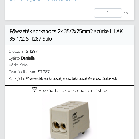
db.
Fővezeték sorkapocs 2x 35/2x25mm2 szürke HLAK
35-1/2, STI287 Stilo
Cikkszám:
STI287
Gyártó:
Daniella
Márka:
Stilo
Gyártói cikkszám:
STI287
Kategória:
Fővezeték sorkapcsok, elosztókapcsok és elosztóblokkok
Hozzáadás az összehasonlításhoz