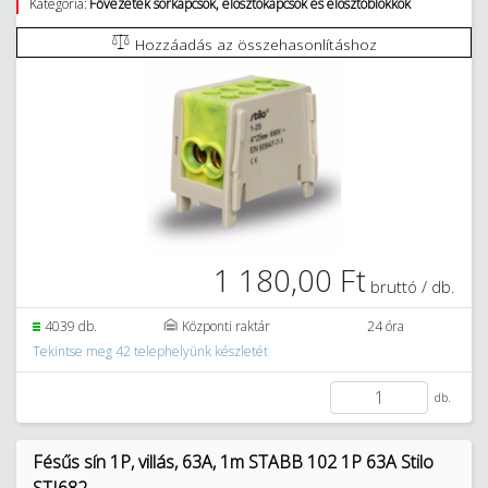
Kategória:
Fővezeték sorkapcsok, elosztókapcsok és elosztóblokkok
Hozzáadás az összehasonlításhoz
1 180,00 Ft
bruttó / db.
4039 db.
Központi raktár
24 óra
Tekintse meg 42 telephelyünk készletét
db.
Fésűs sín 1P, villás, 63A, 1m STABB 102 1P 63A Stilo