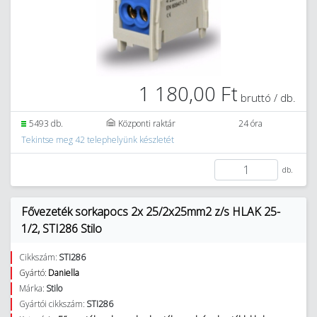
1 180,00 Ft
bruttó / db.
5493 db.
Központi raktár
24 óra
Tekintse meg 42 telephelyünk készletét
db.
Fővezeték sorkapocs 2x 25/2x25mm2 z/s HLAK 25-
1/2, STI286 Stilo
Cikkszám:
STI286
Gyártó:
Daniella
Márka:
Stilo
Gyártói cikkszám:
STI286