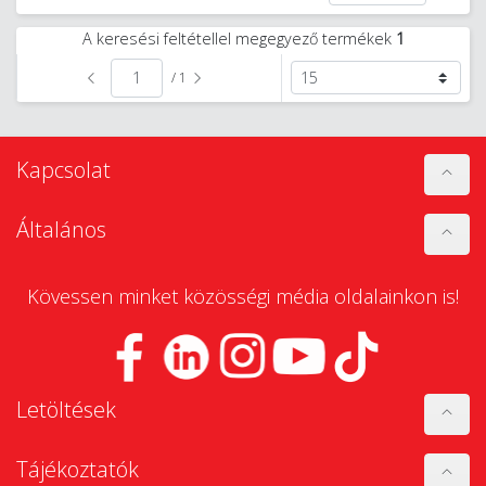
A keresési feltétellel megegyező termékek
1
/ 1
Kapcsolat
Általános
Kövessen minket közösségi média oldalainkon is!
Letöltések
Tájékoztatók