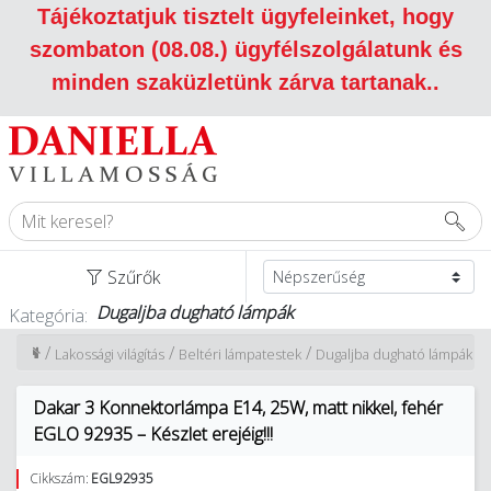
Tájékoztatjuk tisztelt ügyfeleinket, hogy
szombaton (08.08.) ügyfélszolgálatunk és
minden szaküzletünk zárva tartanak.
.
Szűrők
Dugaljba dugható lámpák
Kategória:
/
/
/
Lakossági világítás
Beltéri lámpatestek
Dugaljba dugható lámpák
Dakar 3 Konnektorlámpa E14, 25W, matt nikkel, fehér
EGLO 92935 – Készlet erejéig!!!
Cikkszám:
EGL92935