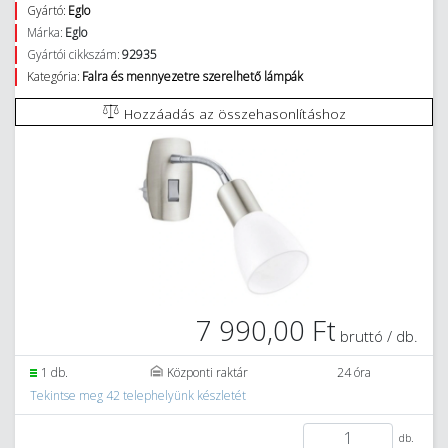
Gyártó:
Eglo
Márka:
Eglo
Gyártói cikkszám:
92935
Kategória:
Falra és mennyezetre szerelhető lámpák
Hozzáadás az összehasonlításhoz
7 990,00 Ft
bruttó / db.
1 db.
Központi raktár
24 óra
Tekintse meg 42 telephelyünk készletét
db.