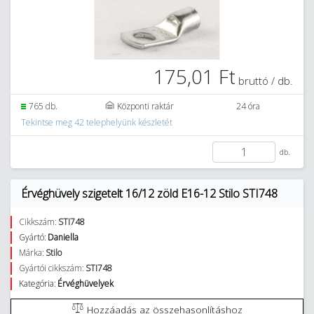
175,01 Ft
bruttó / db.
765 db.
Központi raktár
24 óra
Tekintse meg 42 telephelyünk készletét
db.
Érvéghüvely szigetelt 16/12 zöld E16-12 Stilo STI748
Cikkszám:
STI748
Gyártó:
Daniella
Márka:
Stilo
Gyártói cikkszám:
STI748
Kategória:
Érvéghüvelyek
Hozzáadás az összehasonlításhoz