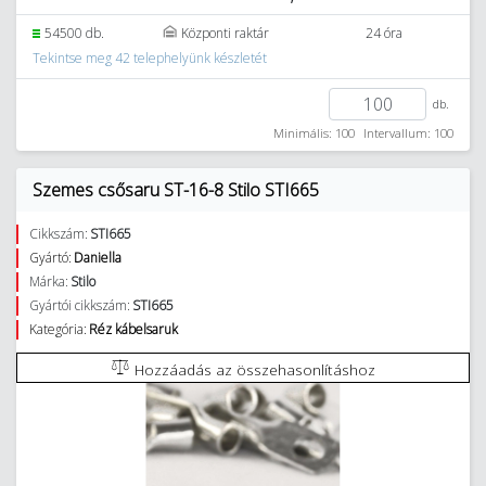
54500 db.
Központi raktár
24 óra
Tekintse meg 42 telephelyünk készletét
db.
Minimális: 100
Intervallum: 100
Szemes csősaru ST-16-8 Stilo STI665
Cikkszám:
STI665
Gyártó:
Daniella
Márka:
Stilo
Gyártói cikkszám:
STI665
Kategória:
Réz kábelsaruk
Hozzáadás az összehasonlításhoz