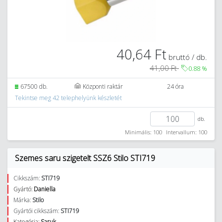
40,64 Ft
bruttó / db.
41,00 Ft
0.88
%
67500 db.
Központi raktár
24 óra
Tekintse meg 42 telephelyünk készletét
db.
Minimális: 100
Intervallum: 100
Szemes saru szigetelt SSZ6 Stilo STI719
Cikkszám:
STI719
Gyártó:
Daniella
Márka:
Stilo
Gyártói cikkszám:
STI719
Kategória:
Saruk