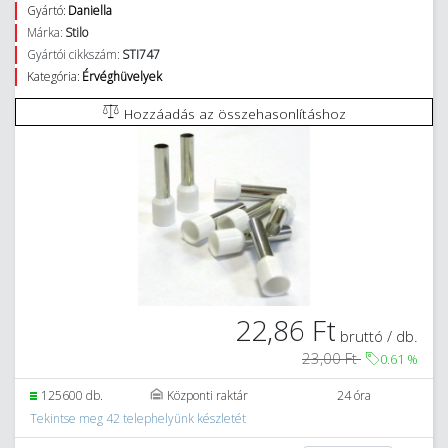
Gyártó:
Daniella
Márka:
Stilo
Gyártói cikkszám:
STI747
Kategória:
Érvéghüvelyek
Hozzáadás az összehasonlításhoz
22,86 Ft
bruttó / db.
23,00 Ft
0.61
%
125600 db.
Központi raktár
24 óra
Tekintse meg 42 telephelyünk készletét