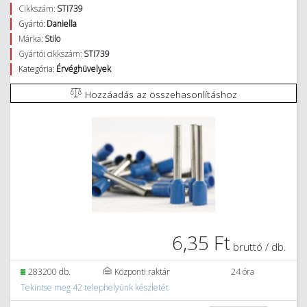
Cikkszám:
STI739
Gyártó:
Daniella
Márka:
Stilo
Gyártói cikkszám:
STI739
Kategória:
Érvéghüvelyek
Hozzáadás az összehasonlításhoz
6,35 Ft
bruttó / db.
283200 db.
Központi raktár
24 óra
Tekintse meg 42 telephelyünk készletét