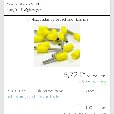
Gyártói cikkszám:
STI737
Kategória:
Érvéghüvelyek
Hozzáadás az összehasonlításhoz
5,72 Ft
bruttó / db.
5,99 Ft
4.75
%
169300 db.
Központi raktár
24 óra
Tekintse meg 42 telephelyünk készletét
db.