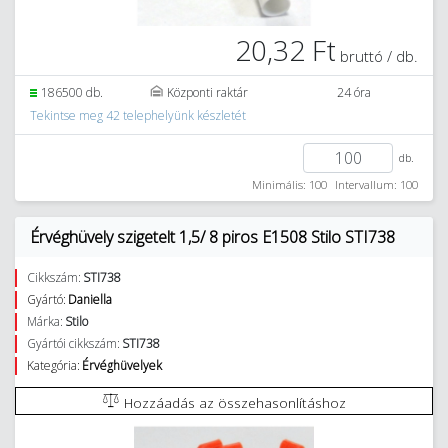
20,32 Ft
bruttó / db.
186500 db.
Központi raktár
24 óra
Tekintse meg 42 telephelyünk készletét
db.
Minimális: 100
Intervallum: 100
Érvéghüvely szigetelt 1,5/ 8 piros E1508 Stilo STI738
Cikkszám:
STI738
Gyártó:
Daniella
Márka:
Stilo
Gyártói cikkszám:
STI738
Kategória:
Érvéghüvelyek
Hozzáadás az összehasonlításhoz