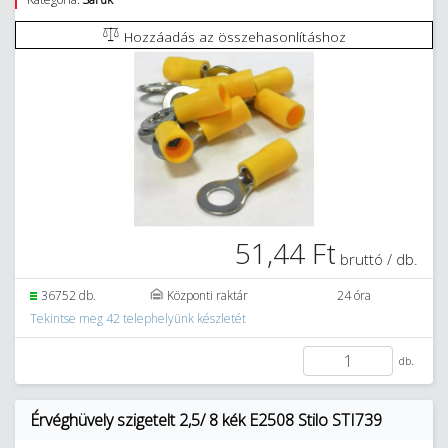
Hozzáadás az összehasonlításhoz
51,44 Ft
bruttó / db.
36752 db.
Központi raktár
24 óra
Tekintse meg 42 telephelyünk készletét
db.
Érvéghüvely szigetelt 2,5/ 8 kék E2508 Stilo STI739