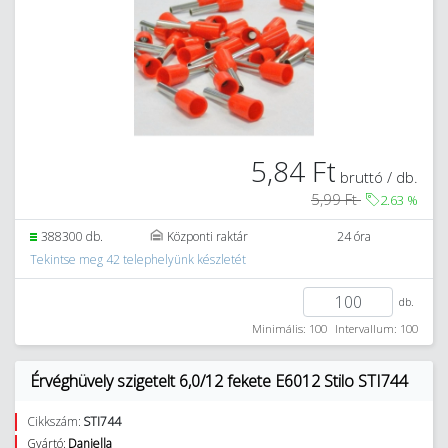
5,84 Ft
bruttó / db.
5,99 Ft
2.63
%
388300 db.
Központi raktár
24 óra
Tekintse meg 42 telephelyünk készletét
db.
Minimális: 100
Intervallum: 100
Érvéghüvely szigetelt 6,0/12 fekete E6012 Stilo STI744
Cikkszám:
STI744
Gyártó:
Daniella