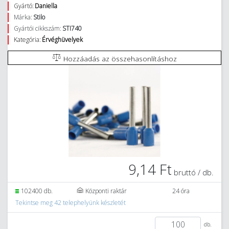
Gyártó:
Daniella
Márka:
Stilo
Gyártói cikkszám:
STI740
Kategória:
Érvéghüvelyek
Hozzáadás az összehasonlításhoz
9,14 Ft
bruttó / db.
102400 db.
Központi raktár
24 óra
Tekintse meg 42 telephelyünk készletét
db.