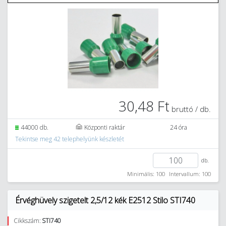
30,48 Ft
bruttó / db.
44000 db.
Központi raktár
24 óra
Tekintse meg 42 telephelyünk készletét
db.
Minimális: 100
Intervallum: 100
Érvéghüvely szigetelt 2,5/12 kék E2512 Stilo STI740
Cikkszám:
STI740