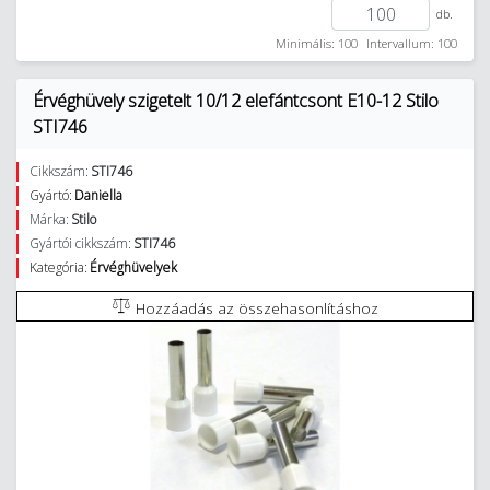
db.
Minimális: 100
Intervallum: 100
Érvéghüvely szigetelt 10/12 elefántcsont E10-12 Stilo
STI746
Cikkszám:
STI746
Gyártó:
Daniella
Márka:
Stilo
Gyártói cikkszám:
STI746
Kategória:
Érvéghüvelyek
Hozzáadás az összehasonlításhoz