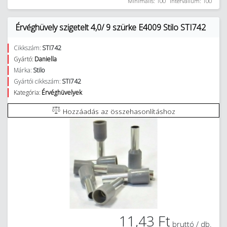
Minimális: 100
Intervallum: 100
Érvéghüvely szigetelt 4,0/ 9 szürke E4009 Stilo STI742
Cikkszám:
STI742
Gyártó:
Daniella
Márka:
Stilo
Gyártói cikkszám:
STI742
Kategória:
Érvéghüvelyek
Hozzáadás az összehasonlításhoz
11,43 Ft
bruttó / db.