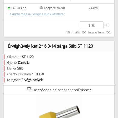
146200 db.
Központi raktár
24 óra
Tekintse meg 42 telephelyünk készletét
db.
Minimális: 100
Intervallum: 100
Érvéghüvely iker 2* 6,0/14 sárga Stilo STI1120
Cikkszám:
STI1120
Gyártó:
Daniella
Márka:
Stilo
Gyártói cikkszám:
STI1120
Kategória:
Érvéghüvelyek
Hozzáadás az összehasonlításhoz