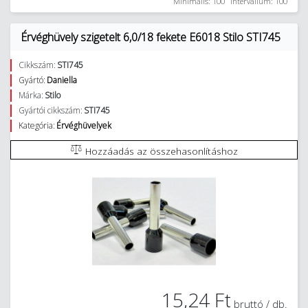
Minimális: 100
Intervallum: 100
Érvéghüvely szigetelt 6,0/18 fekete E6018 Stilo STI745
Cikkszám:
STI745
Gyártó:
Daniella
Márka:
Stilo
Gyártói cikkszám:
STI745
Kategória:
Érvéghüvelyek
Hozzáadás az összehasonlításhoz
15,24 Ft
bruttó / db.