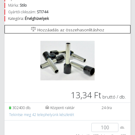
Márka:
Stilo
Gyártói cikkszám:
STI744
Kategória:
Érvéghüvelyek
Hozzáadás az összehasonlításhoz
13,34 Ft
bruttó / db.
302400 db.
Központi raktár
24 óra
Tekintse meg 42 telephelyünk készletét
db.