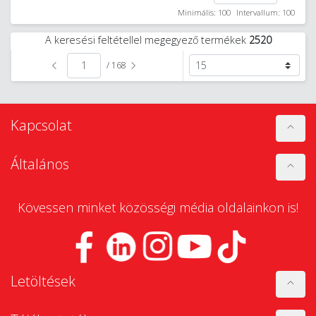
Minimális: 100
Intervallum: 100
A keresési feltétellel megegyező termékek
2520
/ 168
Kapcsolat
Általános
Kövessen minket közösségi média oldalainkon is!
Letöltések