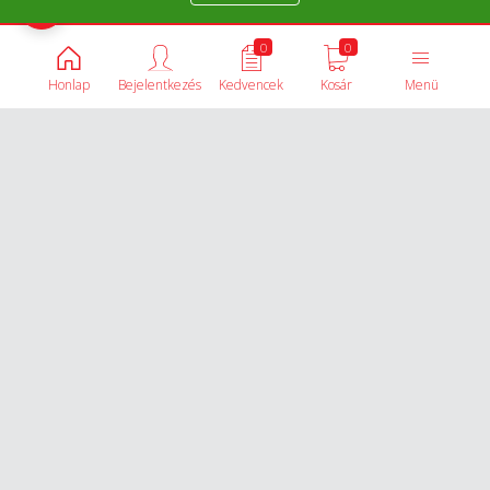
Termékek összehasonlítása
0
0
Honlap
Bejelentkezés
Kedvencek
Kosár
Menü