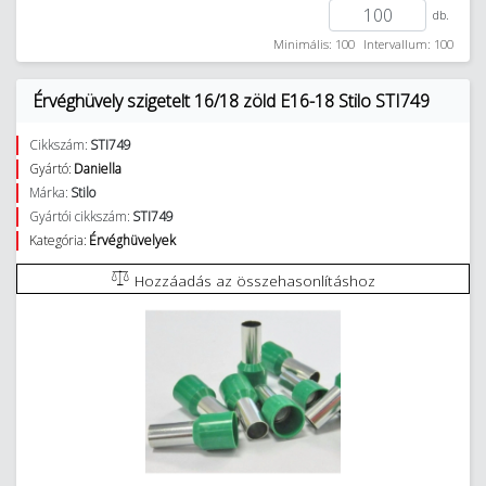
db.
Minimális: 100
Intervallum: 100
Érvéghüvely szigetelt 16/18 zöld E16-18 Stilo STI749
Cikkszám:
STI749
Gyártó:
Daniella
Márka:
Stilo
Gyártói cikkszám:
STI749
Kategória:
Érvéghüvelyek
Hozzáadás az összehasonlításhoz