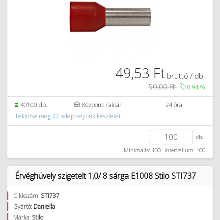
49,53 Ft
bruttó / db.
50,00 Ft
0.94
%
40100 db.
Központi raktár
24 óra
Tekintse meg 42 telephelyünk készletét
db.
Minimális: 100
Intervallum: 100
Érvéghüvely szigetelt 1,0/ 8 sárga E1008 Stilo STI737
Cikkszám:
STI737
Gyártó:
Daniella
Márka:
Stilo