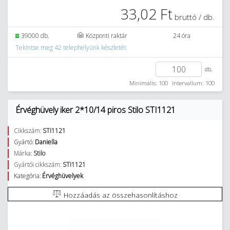
33,02 Ft
bruttó / db.
39000 db.
Központi raktár
24 óra
Tekintse meg 42 telephelyünk készletét
db.
Minimális: 100
Intervallum: 100
Érvéghüvely iker 2*10/14 piros Stilo STI1121
Cikkszám:
STI1121
Gyártó:
Daniella
Márka:
Stilo
Gyártói cikkszám:
STI1121
Kategória:
Érvéghüvelyek
Hozzáadás az összehasonlításhoz