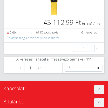
43 112,99 Ft
bruttó / db.
0 db.
Központi raktár
6 munkanap
Tekintse meg 42 telephelyünk készletét
db.
A keresési feltétellel megegyező termékek
111
/ 8
Kapcsolat
Általános