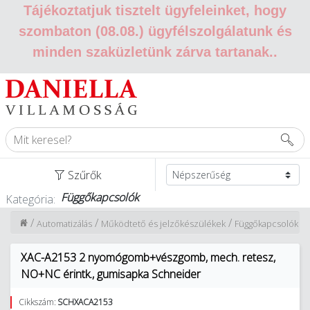
Tájékoztatjuk tisztelt ügyfeleinket, hogy
szombaton (08.08.) ügyfélszolgálatunk és
minden szaküzletünk zárva tartanak.
.
Szűrők
Függőkapcsolók
Kategória:
/
/
/
Automatizálás
Működtető és jelzőkészülékek
Függőkapcsolók
XAC-A2153 2 nyomógomb+vészgomb, mech. retesz,
NO+NC érintk., gumisapka Schneider
Cikkszám:
SCHXACA2153