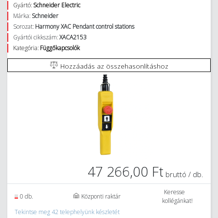
Gyártó:
Schneider Electric
Márka:
Schneider
Sorozat:
Harmony XAC Pendant control stations
Gyártói cikkszám:
XACA2153
Kategória:
Függőkapcsolók
Hozzáadás az összehasonlításhoz
47 266,00 Ft
bruttó / db.
Keresse
0 db.
Központi raktár
kollégánkat!
Tekintse meg 42 telephelyünk készletét