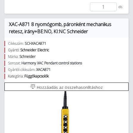
db.
XAC-A871 8 nyomógomb, páronként mechanikus
retesz, irány+BE:NO, KI:NC Schneider
Cikkszám:
SCHXACA871
Gyártó:
Schneider Electric
Márka:
Schneider
Sorozat:
Harmony XAC Pendant control stations
Gyártói cikkszám:
XACA871
Kategória:
Függőkapcsolók
Hozzáadás az összehasonlításhoz