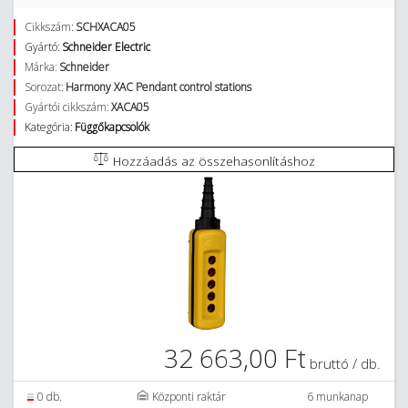
Cikkszám:
SCHXACA05
Gyártó:
Schneider Electric
Márka:
Schneider
Sorozat:
Harmony XAC Pendant control stations
Gyártói cikkszám:
XACA05
Kategória:
Függőkapcsolók
Hozzáadás az összehasonlításhoz
32 663,00 Ft
bruttó / db.
0 db.
Központi raktár
6 munkanap