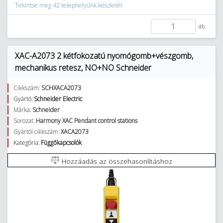
Tekintse meg 42 telephelyünk készletét
db.
XAC-A2073 2 kétfokozatú nyomógomb+vészgomb,
mechanikus retesz, NO+NO Schneider
Cikkszám:
SCHXACA2073
Gyártó:
Schneider Electric
Márka:
Schneider
Sorozat:
Harmony XAC Pendant control stations
Gyártói cikkszám:
XACA2073
Kategória:
Függőkapcsolók
Hozzáadás az összehasonlításhoz