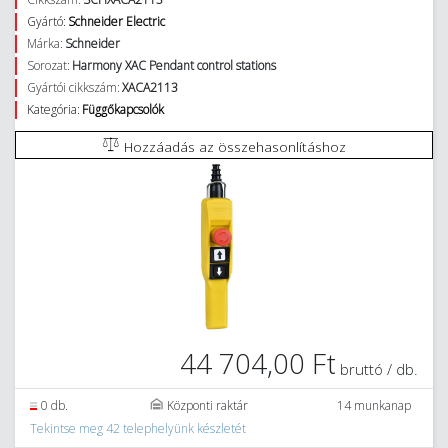
Gyártó:
Schneider Electric
Márka:
Schneider
Sorozat:
Harmony XAC Pendant control stations
Gyártói cikkszám:
XACA2113
Kategória:
Függőkapcsolók
Hozzáadás az összehasonlításhoz
44 704,00 Ft
bruttó / db.
0 db.
Központi raktár
14 munkanap
Tekintse meg 42 telephelyünk készletét