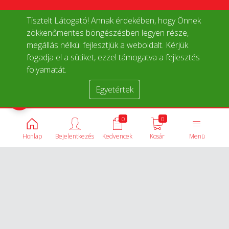
Tisztelt Látogató! Annak érdekében, hogy Önnek
zökkenőmentes böngészésben legyen része,
megállás nélkül fejlesztjük a weboldalt. Kérjük
fogadja el a sütiket, ezzel támogatva a fejlesztés
folyamatát.
Egyetértek
Termékek összehasonlítása
0
0
Honlap
Bejelentkezés
Kedvencek
Kosár
Menü