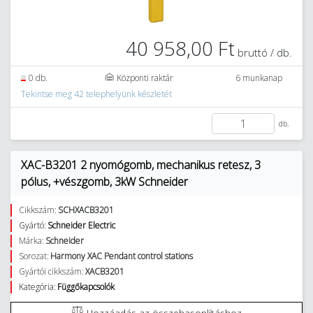
40 958,00 Ft
bruttó / db.
0 db.
Központi raktár
6 munkanap
Tekintse meg 42 telephelyünk készletét
db.
XAC-B3201 2 nyomógomb, mechanikus retesz, 3
pólus, +vészgomb, 3kW Schneider
Cikkszám:
SCHXACB3201
Gyártó:
Schneider Electric
Márka:
Schneider
Sorozat:
Harmony XAC Pendant control stations
Gyártói cikkszám:
XACB3201
Kategória:
Függőkapcsolók
Hozzáadás az összehasonlításhoz