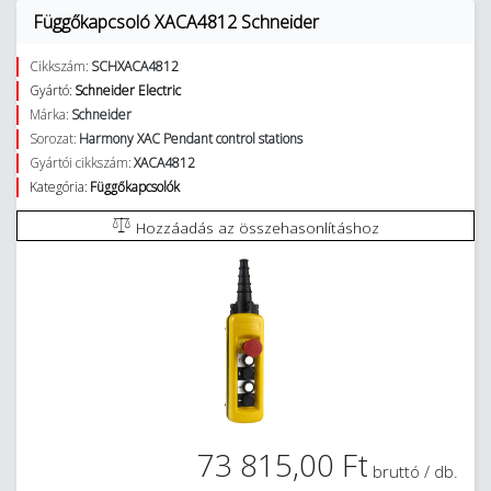
Függőkapcsoló XACA4812 Schneider
Cikkszám:
SCHXACA4812
Gyártó:
Schneider Electric
Márka:
Schneider
Sorozat:
Harmony XAC Pendant control stations
Gyártói cikkszám:
XACA4812
Kategória:
Függőkapcsolók
Hozzáadás az összehasonlításhoz
73 815,00 Ft
bruttó / db.