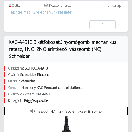
0 db.
Központi raktár
14 munkanap
Tekintse meg 42 telephelyünk készletét
db.
XAC-A4913 3 kétfokozatú nyomógomb, mechanikus
retesz, 1NC+2NO érintkező+vészgomb (NC)
Schneider
Cikkszám:
SCHXACA4913
Gyártó:
Schneider Electric
Márka:
Schneider
Sorozat:
Harmony XAC Pendant control stations
Gyártói cikkszám:
XACA4913
Kategória:
Függőkapcsolók
Hozzáadás az összehasonlításhoz