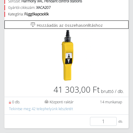
Sorozat:
Harmony XAC Pendant control stations
Gyártói cikkszám:
XACA207
Kategória:
Függőkapcsolók
Hozzáadás az összehasonlításhoz
41 303,00 Ft
bruttó / db.
0 db.
Központi raktár
14 munkanap
Tekintse meg 42 telephelyünk készletét
db.