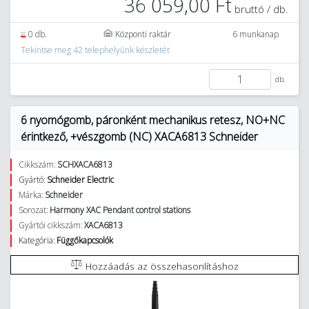
36 059,00 Ft
bruttó / db.
0 db.
Központi raktár
6 munkanap
Tekintse meg 42 telephelyünk készletét
db.
6 nyomógomb, páronként mechanikus retesz, NO+NC
érintkező, +vészgomb (NC) XACA6813 Schneider
Cikkszám:
SCHXACA6813
Gyártó:
Schneider Electric
Márka:
Schneider
Sorozat:
Harmony XAC Pendant control stations
Gyártói cikkszám:
XACA6813
Kategória:
Függőkapcsolók
Hozzáadás az összehasonlításhoz