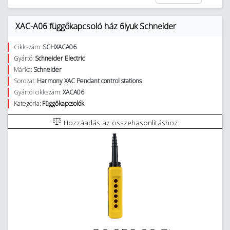
XAC-A06 függőkapcsoló ház 6lyuk Schneider
Cikkszám:
SCHXACA06
Gyártó:
Schneider Electric
Márka:
Schneider
Sorozat:
Harmony XAC Pendant control stations
Gyártói cikkszám:
XACA06
Kategória:
Függőkapcsolók
Hozzáadás az összehasonlításhoz