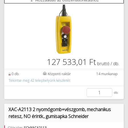
127 533,01 Ft
bruttó / db.
0 db.
Központi raktár
14 munkanap
Tekintse meg 42 telephelyünk készletét
db.
XAC-A2113 2 nyomógomb+vészgomb, mechanikus
retesz, NO érintk., gumisapka Schneider
Cikkszám:
SCHXACA2113