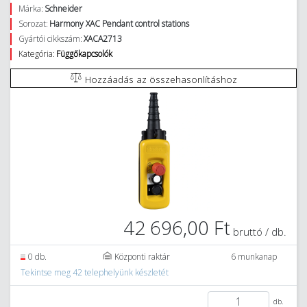
Márka:
Schneider
Sorozat:
Harmony XAC Pendant control stations
Gyártói cikkszám:
XACA2713
Kategória:
Függőkapcsolók
Hozzáadás az összehasonlításhoz
42 696,00 Ft
bruttó / db.
0 db.
Központi raktár
6 munkanap
Tekintse meg 42 telephelyünk készletét
db.