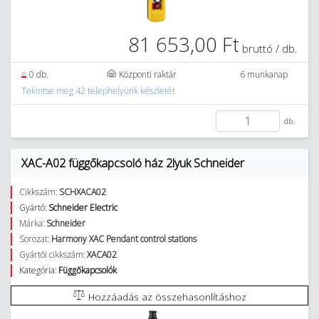
81 653,00 Ft
bruttó / db.
0 db.
Központi raktár
6 munkanap
Tekintse meg 42 telephelyünk készletét
db.
XAC-A02 függőkapcsoló ház 2lyuk Schneider
Cikkszám:
SCHXACA02
Gyártó:
Schneider Electric
Márka:
Schneider
Sorozat:
Harmony XAC Pendant control stations
Gyártói cikkszám:
XACA02
Kategória:
Függőkapcsolók
Hozzáadás az összehasonlításhoz