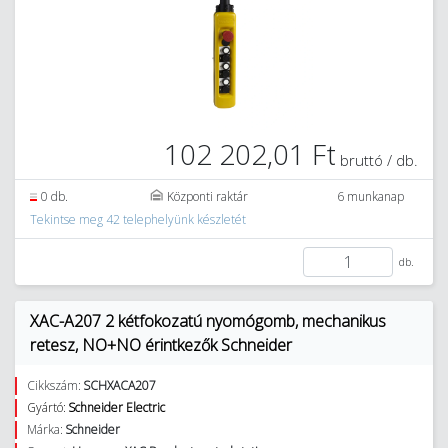
102 202,01 Ft
bruttó / db.
0 db.
Központi raktár
6 munkanap
Tekintse meg 42 telephelyünk készletét
db.
XAC-A207 2 kétfokozatú nyomógomb, mechanikus
retesz, NO+NO érintkezők Schneider
Cikkszám:
SCHXACA207
Gyártó:
Schneider Electric
Márka:
Schneider