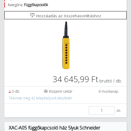
Kategória:
Függőkapcsolók
Hozzáadás az összehasonlításhoz
34 645,99 Ft
bruttó / db.
0 db.
Központi raktár
6 munkanap
Tekintse meg 42 telephelyünk készletét
db.
XAC-A05 függőkapcsoló ház 5lyuk Schneider