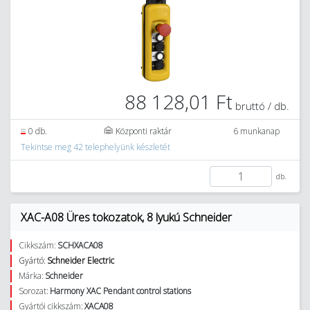
88 128,01 Ft
bruttó / db.
0 db.
Központi raktár
6 munkanap
Tekintse meg 42 telephelyünk készletét
db.
XAC-A08 Üres tokozatok, 8 lyukú Schneider
Cikkszám:
SCHXACA08
Gyártó:
Schneider Electric
Márka:
Schneider
Sorozat:
Harmony XAC Pendant control stations
Gyártói cikkszám:
XACA08