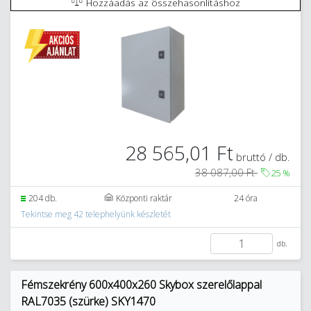
Hozzáadás az összehasonlításhoz
28 565,01 Ft
bruttó / db.
38 087,00 Ft
25
%
204 db.
Központi raktár
24 óra
Tekintse meg 42 telephelyünk készletét
db.
Fémszekrény 600x400x260 Skybox szerelőlappal
RAL7035 (szürke) SKY1470