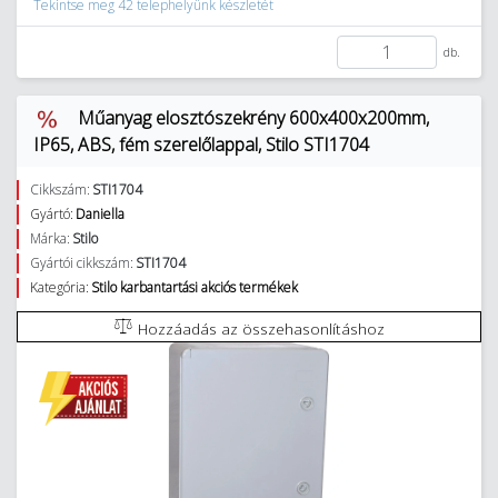
Tekintse meg 42 telephelyünk készletét
db.
Műanyag elosztószekrény 600x400x200mm,
IP65, ABS, fém szerelőlappal, Stilo STI1704
Cikkszám:
STI1704
Gyártó:
Daniella
Márka:
Stilo
Gyártói cikkszám:
STI1704
Kategória:
Stilo karbantartási akciós termékek
Hozzáadás az összehasonlításhoz