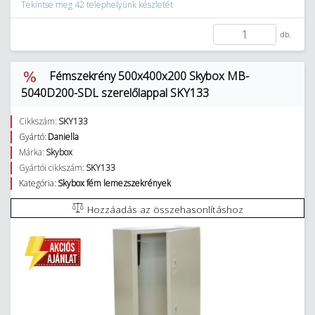
Tekintse meg 42 telephelyünk készletét
db.
Fémszekrény 500x400x200 Skybox MB-
5040D200-SDL szerelőlappal SKY133
Cikkszám:
SKY133
Gyártó:
Daniella
Márka:
Skybox
Gyártói cikkszám:
SKY133
Kategória:
Skybox fém lemezszekrények
Hozzáadás az összehasonlításhoz