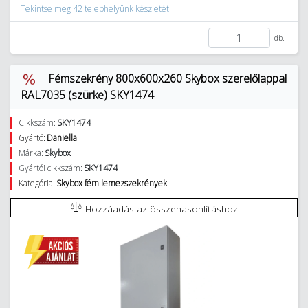
Tekintse meg 42 telephelyünk készletét
db.
Fémszekrény 800x600x260 Skybox szerelőlappal
RAL7035 (szürke) SKY1474
Cikkszám:
SKY1474
Gyártó:
Daniella
Márka:
Skybox
Gyártói cikkszám:
SKY1474
Kategória:
Skybox fém lemezszekrények
Hozzáadás az összehasonlításhoz