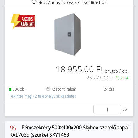
Hozzáadás az összehasonlításhoz
18 955,00 Ft
bruttó / db.
25 273,00 Ft
25
%
306 db.
Központi raktár
24 óra
Tekintse meg 42 telephelyünk készletét
db.
Fémszekrény 500x400x200 Skybox szerelőlappal
RAL7035 (szürke) SKY1468