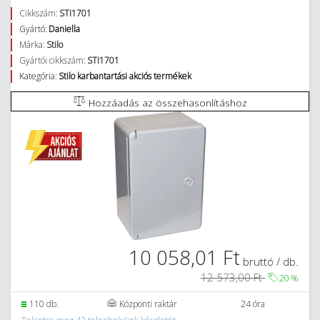
Cikkszám:
STI1701
Gyártó:
Daniella
Márka:
Stilo
Gyártói cikkszám:
STI1701
Kategória:
Stilo karbantartási akciós termékek
Hozzáadás az összehasonlításhoz
10 058,01 Ft
bruttó / db.
12 573,00 Ft
20
%
110 db.
Központi raktár
24 óra