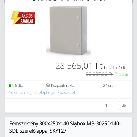
28 565,01 Ft
bruttó / db.
38 087,00 Ft
25
%
96 db.
Központi raktár
24 óra
Tekintse meg 42 telephelyünk készletét
db.
Fémszekrény 300x250x140 Skybox MB-3025D140-
SDL szerelőlappal SKY127