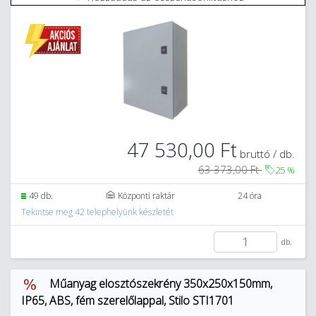
47 530,00 Ft
bruttó / db.
63 373,00 Ft
25
%
49 db.
Központi raktár
24 óra
Tekintse meg 42 telephelyünk készletét
db.
Műanyag elosztószekrény 350x250x150mm,
IP65, ABS, fém szerelőlappal, Stilo STI1701