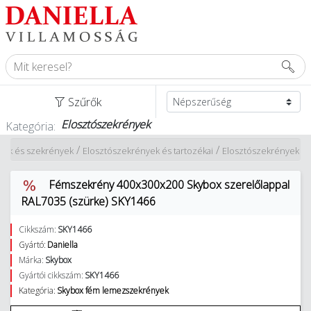
Szűrők
Elosztószekrények
Kategória:
/
/
ek és szekrények
Elosztószekrények és tartozékai
Elosztószekrények
Fémszekrény 400x300x200 Skybox szerelőlappal
RAL7035 (szürke) SKY1466
Cikkszám:
SKY1466
Gyártó:
Daniella
Márka:
Skybox
Gyártói cikkszám:
SKY1466
Kategória:
Skybox fém lemezszekrények