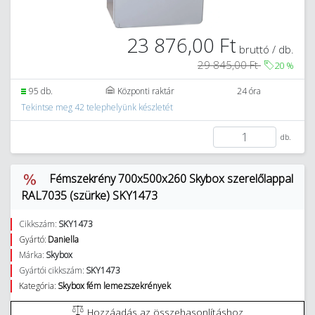
23 876,00 Ft
bruttó / db.
29 845,00 Ft
20
%
95 db.
Központi raktár
24 óra
Tekintse meg 42 telephelyünk készletét
db.
Fémszekrény 700x500x260 Skybox szerelőlappal
RAL7035 (szürke) SKY1473
Cikkszám:
SKY1473
Gyártó:
Daniella
Márka:
Skybox
Gyártói cikkszám:
SKY1473
Kategória:
Skybox fém lemezszekrények
Hozzáadás az összehasonlításhoz