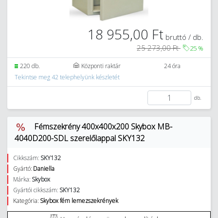
18 955,00 Ft
bruttó / db.
25 273,00 Ft
25
%
220 db.
Központi raktár
24 óra
Tekintse meg 42 telephelyünk készletét
db.
Fémszekrény 400x400x200 Skybox MB-
4040D200-SDL szerelőlappal SKY132
Cikkszám:
SKY132
Gyártó:
Daniella
Márka:
Skybox
Gyártói cikkszám:
SKY132
Kategória:
Skybox fém lemezszekrények