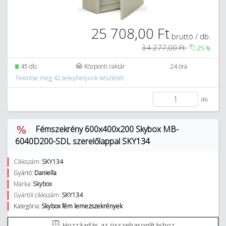
25 708,00 Ft
bruttó / db.
34 277,00 Ft
25
%
45 db.
Központi raktár
24 óra
Tekintse meg 42 telephelyünk készletét
db.
Fémszekrény 600x400x200 Skybox MB-
6040D200-SDL szerelőlappal SKY134
Cikkszám:
SKY134
Gyártó:
Daniella
Márka:
Skybox
Gyártói cikkszám:
SKY134
Kategória:
Skybox fém lemezszekrények
Hozzáadás az összehasonlításhoz