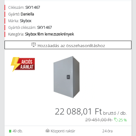
Cikkszám:
SKY1467
Gyártó:
Daniella
Márka:
Skybox
Gyártói cikkszám:
SKY1467
Kategória:
Skybox fém lemezszekrények
Hozzáadás az összehasonlításhoz
22 088,01 Ft
bruttó / db.
29 451,00 Ft
25
%
49 db.
Központi raktár
24 óra