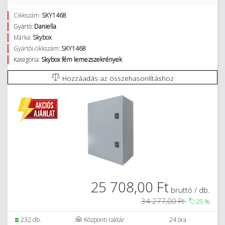
Cikkszám:
SKY1468
Gyártó:
Daniella
Márka:
Skybox
Gyártói cikkszám:
SKY1468
Kategória:
Skybox fém lemezszekrények
Hozzáadás az összehasonlításhoz
25 708,00 Ft
bruttó / db.
34 277,00 Ft
25
%
232 db.
Központi raktár
24 óra