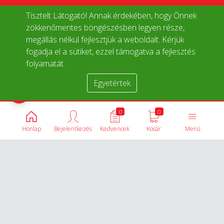
Tisztelt Látogató! Annak érdekében, hogy Önnek
zökkenőmentes böngészésben legyen része,
megállás nélkül fejlesztjük a weboldalt. Kérjük
fogadja el a sütiket, ezzel támogatva a fejlesztés
folyamatát.
Egyetértek
Termékek összehasonlítása
0
0
Honlap
Bejelentkezés
Kedvencek
Kosár
Menü