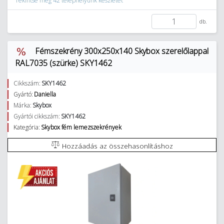
Tekintse meg 42 telephelyünk készletét
db.
Fémszekrény 300x250x140 Skybox szerelőlappal
RAL7035 (szürke) SKY1462
Cikkszám:
SKY1462
Gyártó:
Daniella
Márka:
Skybox
Gyártói cikkszám:
SKY1462
Kategória:
Skybox fém lemezszekrények
Hozzáadás az összehasonlításhoz