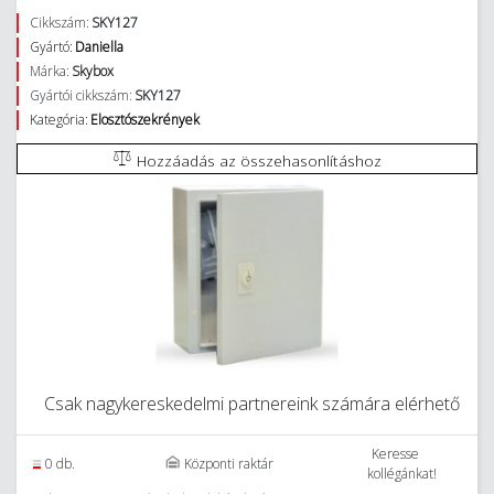
Cikkszám:
SKY127
Gyártó:
Daniella
Márka:
Skybox
Gyártói cikkszám:
SKY127
Kategória:
Elosztószekrények
Hozzáadás az összehasonlításhoz
Csak nagykereskedelmi partnereink számára elérhető
Keresse
0 db.
Központi raktár
kollégánkat!