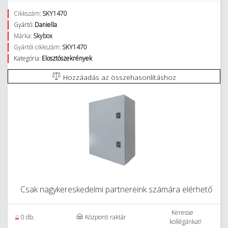
Cikkszám:
SKY1470
Gyártó:
Daniella
Márka:
Skybox
Gyártói cikkszám:
SKY1470
Kategória:
Elosztószekrények
Hozzáadás az összehasonlításhoz
Csak nagykereskedelmi partnereink számára elérhető
Keresse
0 db.
Központi raktár
kollégánkat!