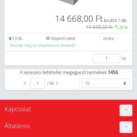
14 668,00 Ft
bruttó / db.
19 558,00 Ft
25
%
13 db.
Központi raktár
24 óra
Tekintse meg 42 telephelyünk készletét
db.
A keresési feltétellel megegyező termékek
1456
/ 98
Kapcsolat
Általános