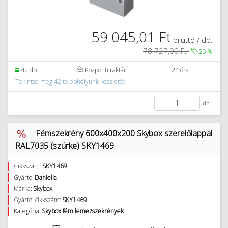
59 045,01 Ft
bruttó / db.
78 727,00 Ft
25
%
42 db.
Központi raktár
24 óra
Tekintse meg 42 telephelyünk készletét
db.
Fémszekrény 600x400x200 Skybox szerelőlappal
RAL7035 (szürke) SKY1469
Cikkszám:
SKY1469
Gyártó:
Daniella
Márka:
Skybox
Gyártói cikkszám:
SKY1469
Kategória:
Skybox fém lemezszekrények