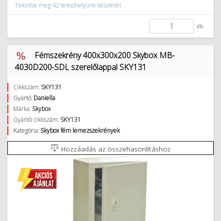
Tekintse meg 42 telephelyünk készletét
db.
Fémszekrény 400x300x200 Skybox MB-
4030D200-SDL szerelőlappal SKY131
Cikkszám:
SKY131
Gyártó:
Daniella
Márka:
Skybox
Gyártói cikkszám:
SKY131
Kategória:
Skybox fém lemezszekrények
Hozzáadás az összehasonlításhoz