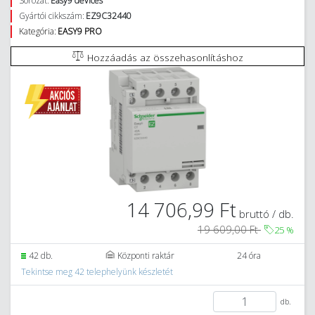
Sorozat:
Easy9 devices
Gyártói cikkszám:
EZ9C32440
Kategória:
EASY9 PRO
Hozzáadás az összehasonlításhoz
14 706,99 Ft
bruttó / db.
19 609,00 Ft
25
%
42 db.
Központi raktár
24 óra
Tekintse meg 42 telephelyünk készletét
db.