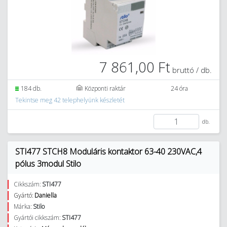
7 861,00 Ft
bruttó / db.
184 db.
Központi raktár
24 óra
Tekintse meg 42 telephelyünk készletét
db.
STI477 STCH8 Moduláris kontaktor 63-40 230VAC,4
pólus 3modul Stilo
Cikkszám:
STI477
Gyártó:
Daniella
Márka:
Stilo
Gyártói cikkszám:
STI477