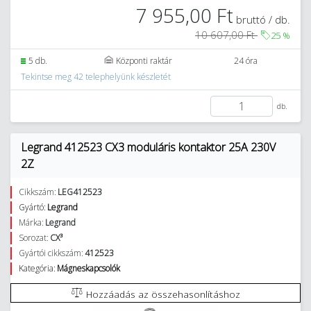
7 955,00 Ft
bruttó / db.
10 607,00 Ft
25
%
5 db.
Központi raktár
24 óra
Tekintse meg 42 telephelyünk készletét
db.
Legrand 412523 CX3 moduláris kontaktor 25A 230V
2Z
Cikkszám:
LEG412523
Gyártó:
Legrand
Márka:
Legrand
Sorozat:
CX³
Gyártói cikkszám:
412523
Kategória:
Mágneskapcsolók
Hozzáadás az összehasonlításhoz