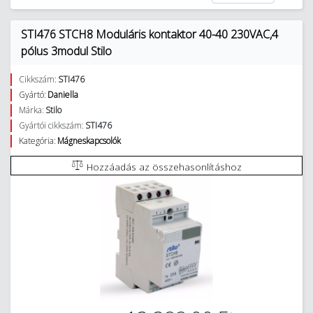
STI476 STCH8 Moduláris kontaktor 40-40 230VAC,4
pólus 3modul Stilo
Cikkszám:
STI476
Gyártó:
Daniella
Márka:
Stilo
Gyártói cikkszám:
STI476
Kategória:
Mágneskapcsolók
Hozzáadás az összehasonlításhoz