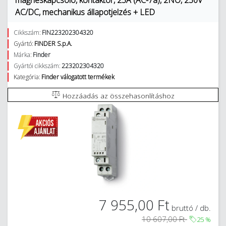
mágneskapcsoló, kontaktor, 25A (AC-7a), 2NO, 230V
AC/DC, mechanikus állapotjelzés + LED
Cikkszám:
FIN223202304320
Gyártó:
FINDER S.p.A.
Márka:
Finder
Gyártói cikkszám:
223202304320
Kategória:
Finder válogatott termékek
Hozzáadás az összehasonlításhoz
7 955,00 Ft
bruttó / db.
10 607,00 Ft
25
%