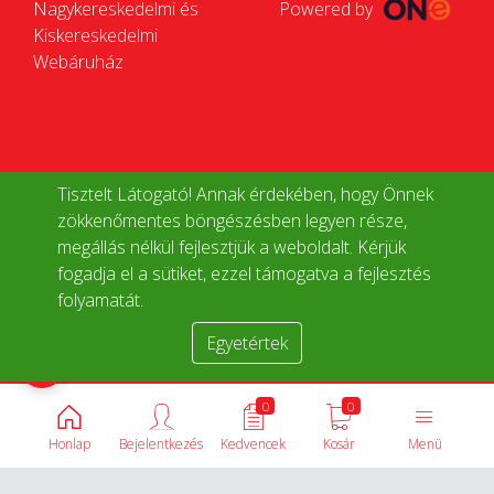
Nagykereskedelmi és
Powered by
Kiskereskedelmi
Webáruház
Tisztelt Látogató! Annak érdekében, hogy Önnek
zökkenőmentes böngészésben legyen része,
megállás nélkül fejlesztjük a weboldalt. Kérjük
fogadja el a sütiket, ezzel támogatva a fejlesztés
folyamatát.
Egyetértek
Termékek összehasonlítása
0
0
Honlap
Bejelentkezés
Kedvencek
Kosár
Menü