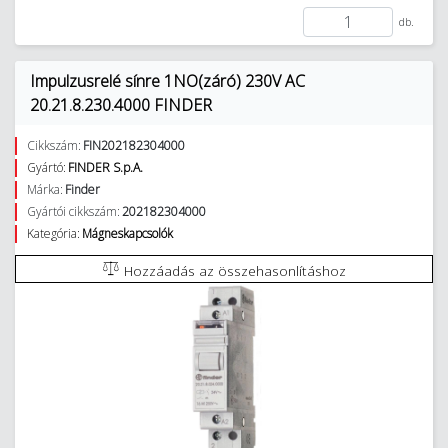
db.
Impulzusrelé sínre 1NO(záró) 230V AC
20.21.8.230.4000 FINDER
Cikkszám:
FIN202182304000
Gyártó:
FINDER S.p.A.
Márka:
Finder
Gyártói cikkszám:
202182304000
Kategória:
Mágneskapcsolók
Hozzáadás az összehasonlításhoz