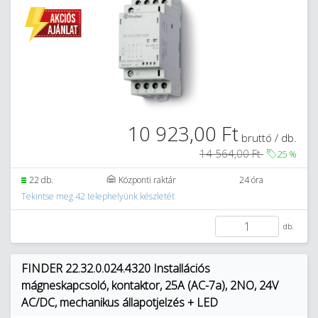
10 923,00 Ft
bruttó / db.
14 564,00 Ft
25
%
22 db.
Központi raktár
24 óra
Tekintse meg 42 telephelyünk készletét
db.
FINDER 22.32.0.024.4320 Installációs
mágneskapcsoló, kontaktor, 25A (AC-7a), 2NO, 24V
AC/DC, mechanikus állapotjelzés + LED