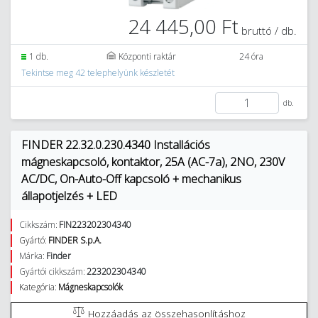
24 445,00 Ft
bruttó / db.
1 db.
Központi raktár
24 óra
Tekintse meg 42 telephelyünk készletét
db.
FINDER 22.32.0.230.4340 Installációs
mágneskapcsoló, kontaktor, 25A (AC-7a), 2NO, 230V
AC/DC, On-Auto-Off kapcsoló + mechanikus
állapotjelzés + LED
Cikkszám:
FIN223202304340
Gyártó:
FINDER S.p.A.
Márka:
Finder
Gyártói cikkszám:
223202304340
Kategória:
Mágneskapcsolók
Hozzáadás az összehasonlításhoz