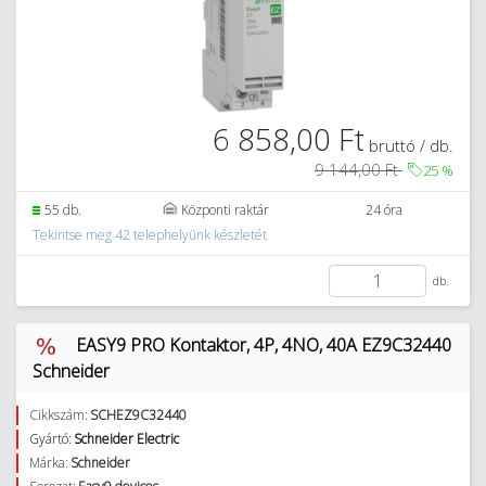
6 858,00 Ft
bruttó / db.
9 144,00 Ft
25
%
55 db.
Központi raktár
24 óra
Tekintse meg 42 telephelyünk készletét
db.
EASY9 PRO Kontaktor, 4P, 4NO, 40A EZ9C32440
Schneider
Cikkszám:
SCHEZ9C32440
Gyártó:
Schneider Electric
Márka:
Schneider