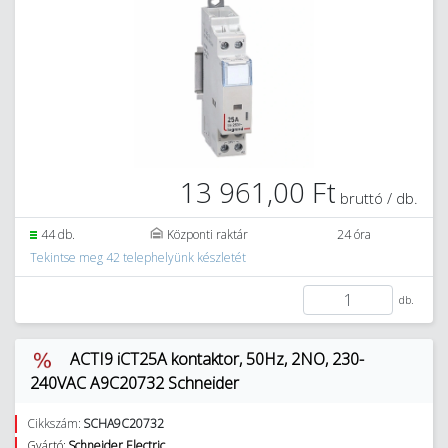
13 961,00 Ft
bruttó / db.
44 db.
Központi raktár
24 óra
Tekintse meg 42 telephelyünk készletét
db.
ACTI9 iCT25A kontaktor, 50Hz, 2NO, 230-
240VAC A9C20732 Schneider
Cikkszám:
SCHA9C20732
Gyártó:
Schneider Electric