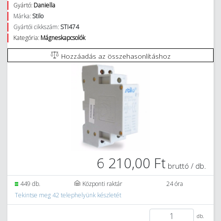
Gyártó:
Daniella
Márka:
Stilo
Gyártói cikkszám:
STI474
Kategória:
Mágneskapcsolók
Hozzáadás az összehasonlításhoz
6 210,00 Ft
bruttó / db.
449 db.
Központi raktár
24 óra
Tekintse meg 42 telephelyünk készletét
db.