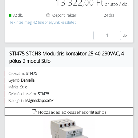
13 322,00 Ft
bruttó / db.
82 db.
Központi raktár
24 óra
Tekintse meg 42 telephelyünk készletét
db.
STI475 STCH8 Moduláris kontaktor 25-40 230VAC, 4
pólus 2 modul Stilo
Cikkszám:
STI475
Gyártó:
Daniella
Márka:
Stilo
Gyártói cikkszám:
STI475
Kategória:
Mágneskapcsolók
Hozzáadás az összehasonlításhoz