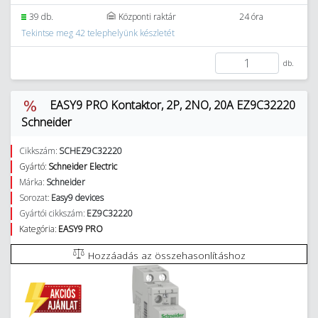
39 db.
Központi raktár
24 óra
Tekintse meg 42 telephelyünk készletét
db.
EASY9 PRO Kontaktor, 2P, 2NO, 20A EZ9C32220
Schneider
Cikkszám:
SCHEZ9C32220
Gyártó:
Schneider Electric
Márka:
Schneider
Sorozat:
Easy9 devices
Gyártói cikkszám:
EZ9C32220
Kategória:
EASY9 PRO
Hozzáadás az összehasonlításhoz