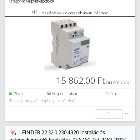
Kategória:
Mágneskapcsolók
Hozzáadás az összehasonlításhoz
15 862,00 Ft
bruttó / db.
15 db.
Központi raktár
24 óra
Tekintse meg 42 telephelyünk készletét
db.
FINDER 22.32.0.230.4320 Installációs