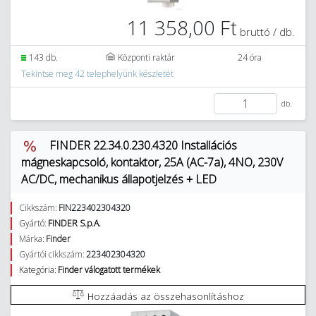
11 358,00 Ft
bruttó / db.
143 db.
Központi raktár
24 óra
Tekintse meg 42 telephelyünk készletét
db.
FINDER 22.34.0.230.4320 Installációs
mágneskapcsoló, kontaktor, 25A (AC-7a), 4NO, 230V
AC/DC, mechanikus állapotjelzés + LED
Cikkszám:
FIN223402304320
Gyártó:
FINDER S.p.A.
Márka:
Finder
Gyártói cikkszám:
223402304320
Kategória:
Finder válogatott termékek
Hozzáadás az összehasonlításhoz