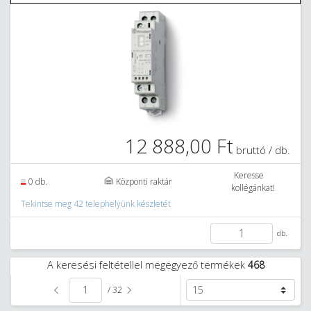
12 888,00 Ft
bruttó / db.
Keresse
0 db.
Központi raktár
kollégánkat!
Tekintse meg 42 telephelyünk készletét
db.
A keresési feltétellel megegyező termékek
468
/ 32