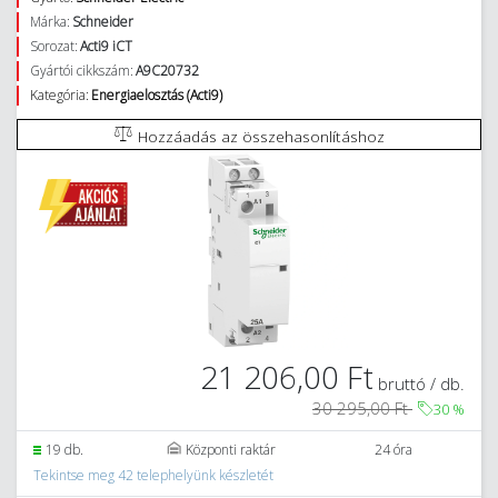
Márka:
Schneider
Sorozat:
Acti9 iCT
Gyártói cikkszám:
A9C20732
Kategória:
Energiaelosztás (Acti9)
Hozzáadás az összehasonlításhoz
21 206,00 Ft
bruttó / db.
30 295,00 Ft
30
%
19 db.
Központi raktár
24 óra
Tekintse meg 42 telephelyünk készletét