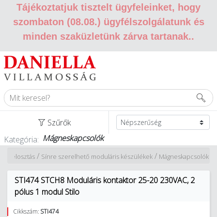
Tájékoztatjuk tisztelt ügyfeleinket, hogy
szombaton (08.08.) ügyfélszolgálatunk és
minden szaküzletünk zárva tartanak.
.
Szűrők
Mágneskapcsolók
Kategória:
/
/
rgiaelosztás
Sínre szerelhető moduláris készülékek
Mágneskapcsolók
STI474 STCH8 Moduláris kontaktor 25-20 230VAC, 2
pólus 1 modul Stilo
Cikkszám:
STI474