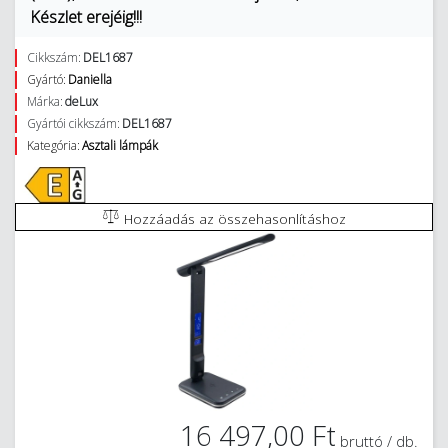
Készlet erejéig!!!
Cikkszám:
DEL1687
Gyártó:
Daniella
Márka:
deLux
Gyártói cikkszám:
DEL1687
Kategória:
Asztali lámpák
Hozzáadás az összehasonlításhoz
16 497,00 Ft
bruttó / db.