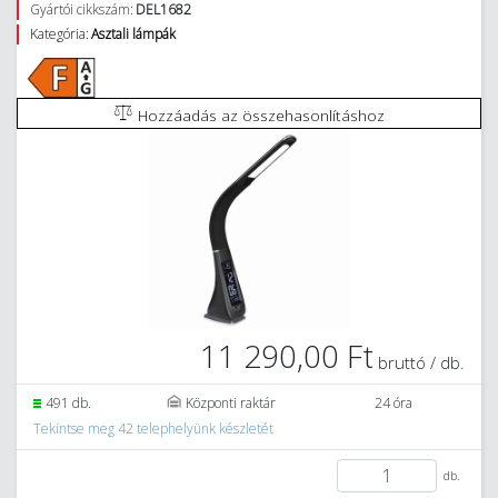
Gyártói cikkszám:
DEL1682
Kategória:
Asztali lámpák
Hozzáadás az összehasonlításhoz
11 290,00 Ft
bruttó / db.
491 db.
Központi raktár
24 óra
Tekintse meg 42 telephelyünk készletét
db.