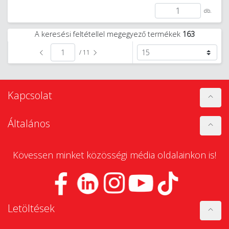
db.
A keresési feltétellel megegyező termékek
163
/ 11
Kapcsolat
Általános
Kövessen minket közösségi média oldalainkon is!
Letöltések