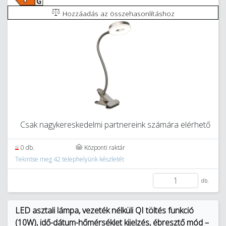
Hozzáadás az összehasonlításhoz
Csak nagykereskedelmi partnereink számára elérhető
0 db.
Központi raktár
Tekintse meg 42 telephelyünk készletét
db.
LED asztali lámpa, vezeték nélküli QI töltés funkció
(10W), idő-dátum-hőmérséklet kijelzés, ébresztő mód –