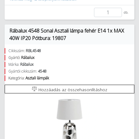
db.
Rábalux 4548 Sonal Asztali lámpa fehér E14 1x MAX
40W IP20 Pótbura: 19807
Cikkszám:
RBL4548
Gyártó:
Rábalux
Márka:
Rábalux
Gyártói cikkszám:
4548
Kategória:
Asztali lámpák
Hozzáadás az összehasonlításhoz