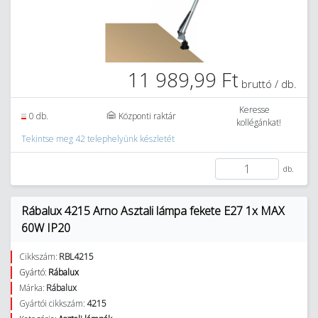
11 989,99 Ft
bruttó / db.
Keresse
0 db.
Központi raktár
kollégánkat!
Tekintse meg 42 telephelyünk készletét
db.
Rábalux 4215 Arno Asztali lámpa fekete E27 1x MAX
60W IP20
Cikkszám:
RBL4215
Gyártó:
Rábalux
Márka:
Rábalux
Gyártói cikkszám:
4215