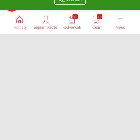
Termékek összehasonlítása
0
0
Honlap
Bejelentkezés
Kedvencek
Kosár
Menü