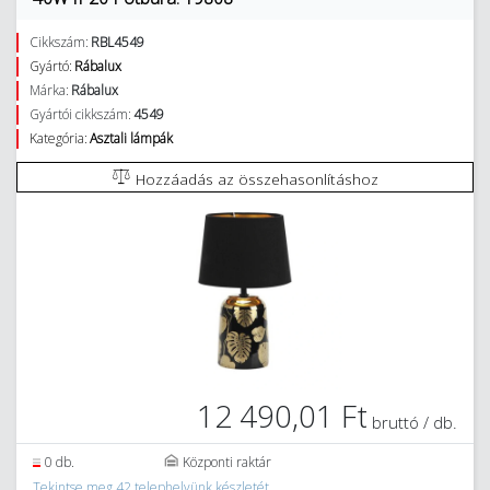
Cikkszám:
RBL4549
Gyártó:
Rábalux
Márka:
Rábalux
Gyártói cikkszám:
4549
Kategória:
Asztali lámpák
Hozzáadás az összehasonlításhoz
12 490,01 Ft
bruttó / db.
0 db.
Központi raktár
Tekintse meg 42 telephelyünk készletét