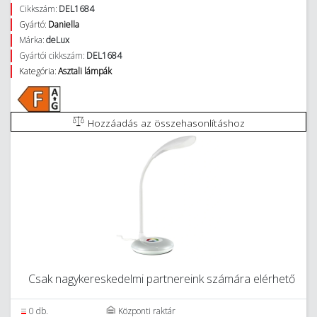
Cikkszám:
DEL1684
Gyártó:
Daniella
Márka:
deLux
Gyártói cikkszám:
DEL1684
Kategória:
Asztali lámpák
Hozzáadás az összehasonlításhoz
Csak nagykereskedelmi partnereink számára elérhető
0 db.
Központi raktár