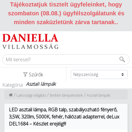
Tájékoztatjuk tisztelt ügyfeleinket, hogy
szombaton (08.08.) ügyfélszolgálatunk és
minden szaküzletünk zárva tartanak.
.
Szűrők
Asztali lámpák
Kategória:
/
/
/
Lakossági világítás
Beltéri lámpatestek
Asztali lámpák
LED asztali lámpa, RGB talp, szabályozható fényerő,
3,5W, 320lm, 5000K, fehér, hálózati adapterrel, deLux
DEL1684 – Készlet erejéig!!!