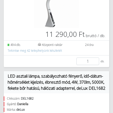
11 290,00 Ft
bruttó / db.
494 db.
Központi raktár
24 óra
Tekintse meg 42 telephelyünk készletét
db.
LED asztali lámpa, szabályozható fényerő, idő-dátum-
hőmérséklet kijelzés, ébresztő mód, 4W, 370lm, 5000K,
fekete bőr hatású, hálózati adapterrel, deLux DEL1682
Cikkszám:
DEL1682
Gyártó:
Daniella
Márka:
deLux