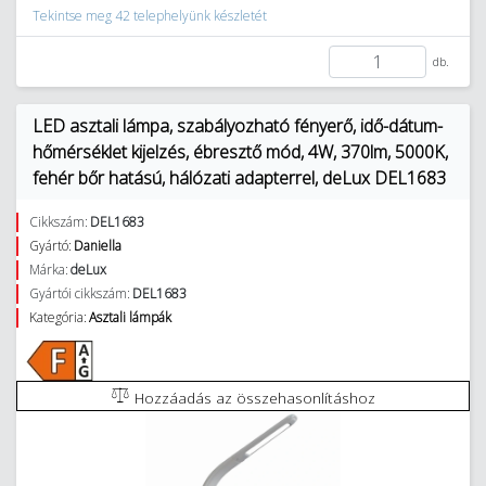
Tekintse meg 42 telephelyünk készletét
db.
LED asztali lámpa, szabályozható fényerő, idő-dátum-
hőmérséklet kijelzés, ébresztő mód, 4W, 370lm, 5000K,
fehér bőr hatású, hálózati adapterrel, deLux DEL1683
Cikkszám:
DEL1683
Gyártó:
Daniella
Márka:
deLux
Gyártói cikkszám:
DEL1683
Kategória:
Asztali lámpák
Hozzáadás az összehasonlításhoz