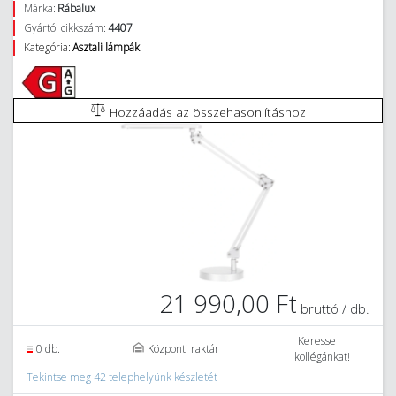
Márka:
Rábalux
Gyártói cikkszám:
4407
Kategória:
Asztali lámpák
Hozzáadás az összehasonlításhoz
21 990,00 Ft
bruttó / db.
Keresse
0 db.
Központi raktár
kollégánkat!
Tekintse meg 42 telephelyünk készletét