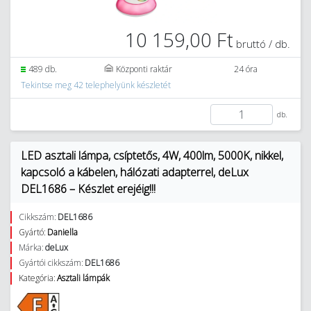
10 159,00 Ft
bruttó / db.
489 db.
Központi raktár
24 óra
Tekintse meg 42 telephelyünk készletét
db.
LED asztali lámpa, csíptetős, 4W, 400lm, 5000K, nikkel,
kapcsoló a kábelen, hálózati adapterrel, deLux
DEL1686 – Készlet erejéig!!!
Cikkszám:
DEL1686
Gyártó:
Daniella
Márka:
deLux
Gyártói cikkszám:
DEL1686
Kategória:
Asztali lámpák