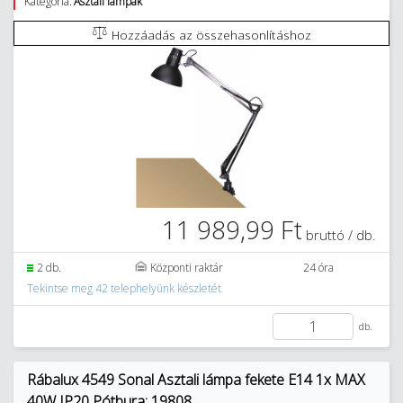
Kategória:
Asztali lámpák
Hozzáadás az összehasonlításhoz
11 989,99 Ft
bruttó / db.
2 db.
Központi raktár
24 óra
Tekintse meg 42 telephelyünk készletét
db.
Rábalux 4549 Sonal Asztali lámpa fekete E14 1x MAX
40W IP20 Pótbura: 19808