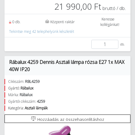
21 990,00 Ft
bruttó / db.
Keresse
0 db.
Központi raktár
kollégánkat!
Tekintse meg 42 telephelyünk készletét
db.
Rábalux 4259 Dennis Asztali lámpa rózsa E27 1x MAX
40W IP20
Cikkszám:
RBL4259
Gyártó:
Rábalux
Márka:
Rábalux
Gyártói cikkszám:
4259
Kategória:
Asztali lámpák
Hozzáadás az összehasonlításhoz