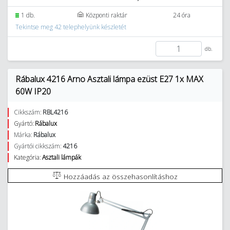
1 db.
Központi raktár
24 óra
Tekintse meg 42 telephelyünk készletét
db.
Rábalux 4216 Arno Asztali lámpa ezüst E27 1x MAX
60W IP20
Cikkszám:
RBL4216
Gyártó:
Rábalux
Márka:
Rábalux
Gyártói cikkszám:
4216
Kategória:
Asztali lámpák
Hozzáadás az összehasonlításhoz