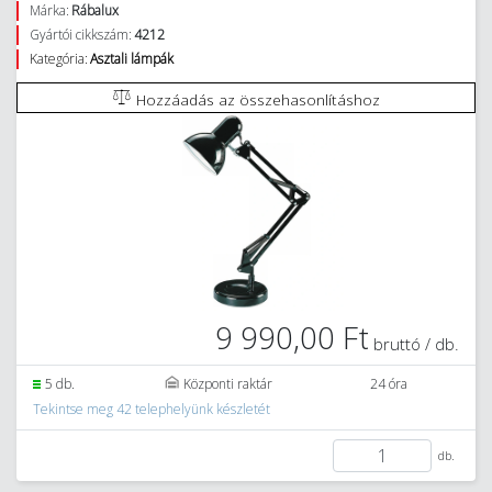
Márka:
Rábalux
Gyártói cikkszám:
4212
Kategória:
Asztali lámpák
Hozzáadás az összehasonlításhoz
9 990,00 Ft
bruttó / db.
5 db.
Központi raktár
24 óra
Tekintse meg 42 telephelyünk készletét
db.