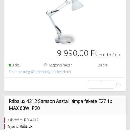
9 990,00 Ft
bruttó / db.
3 db.
Központi raktár
24 óra
Tekintse meg 42 telephelyünk készletét
db.
Rábalux 4212 Samson Asztali lámpa fekete E27 1x
MAX 60W IP20
Cikkszám:
RBL4212
Gyártó:
Rábalux