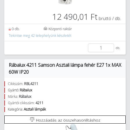
12 490,01 Ft
bruttó / db.
0 db.
Központi raktár
Tekintse meg 42 telephelyünk készletét
db.
Rábalux 4211 Samson Asztali lámpa fehér E27 1x MAX
60W IP20
Cikkszám:
RBL4211
Gyártó:
Rábalux
Márka:
Rábalux
Gyártói cikkszám:
4211
Kategória:
Asztali lámpák
Hozzáadás az összehasonlításhoz