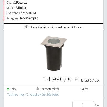
Gyártó:
Rábalux
Márka:
Rábalux
Gyártói cikkszám:
8714
Kategória:
Taposólámpák
Hozzáadás az összehasonlításhoz
14 990,00 Ft
bruttó / db.
3 db.
Központi raktár
24 óra
Tekintse meg 42 telephelyünk készletét
db.