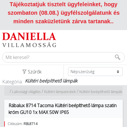
Tájékoztatjuk tisztelt ügyfeleinket, hogy
szombaton (08.08.) ügyfélszolgálatunk és
minden szaküzletünk zárva tartanak.
.
Szűrők
Kültéri beépíthető lámpák
Kategória:
/
/
/
Lakossági világítás
Kültéri lámpatestek
Kültéri beépíthető lámpák
Rábalux 8714 Tacoma Kültéri beépíthető lámpa szatin
króm GU10 1x MAX 50W IP65
Cikkszám:
RBL8714