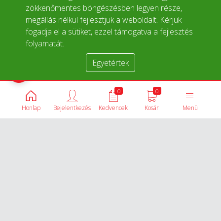
zökkenőmentes böngészésben legyen része,
megállás nélkül fejlesztjük a weboldalt. Kérjük
fogadja el a sütiket, ezzel támogatva a fejlesztés
folyamatát.
Egyetértek
Termékek összehasonlítása
0
0
Honlap
Bejelentkezés
Kedvencek
Kosár
Menü