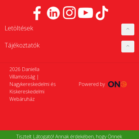
Letöltések
Tájékoztatók
2026 Daniella
Villamosság |
Nagykereskedelmi és
Powered by
Kiskereskedelmi
Webáruház
Tisztelt Látogató! Annak érdekében, hogy Önnek